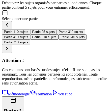
Découvrez les sujets organisés par
parties quotidiennes
. Chaque
partie contient
5 sujets
pour vous entraîner efficacement.
Sélectionner une partie
Partie 1
10 sujets
Partie 2
5 sujets
Partie 3
10 sujets
Partie 4
10 sujets
Partie 5
10 sujets
Partie 6
10 sujets
Partie 7
10 sujets
Attention !
Ces contenus sont basés sur des sujets réels ! Ils ne sont pas les
originaux. Tous les contenus partagés ici sont protégés. Toute
reproduction, même partielle ou reformulée, est strictement interdite
sans autorisation écrite.
Méthodologie
Formation
YouTube
Partie 1