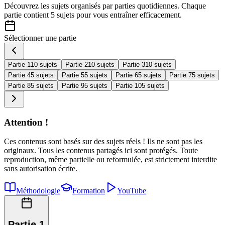
Découvrez les sujets organisés par
parties quotidiennes
. Chaque
partie contient
5 sujets
pour vous entraîner efficacement.
Sélectionner une partie
Partie 1
10 sujets
Partie 2
10 sujets
Partie 3
10 sujets
Partie 4
5 sujets
Partie 5
5 sujets
Partie 6
5 sujets
Partie 7
5 sujets
Partie 8
5 sujets
Partie 9
5 sujets
Partie 10
5 sujets
Attention !
Ces contenus sont basés sur des sujets réels ! Ils ne sont pas les
originaux. Tous les contenus partagés ici sont protégés. Toute
reproduction, même partielle ou reformulée, est strictement interdite
sans autorisation écrite.
Méthodologie
Formation
YouTube
Partie 1