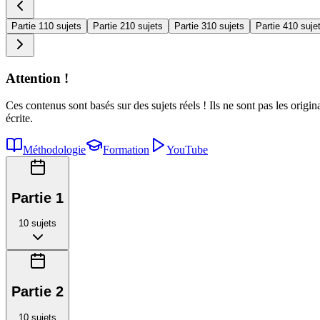
Partie 1
10 sujets
Partie 2
10 sujets
Partie 3
10 sujets
Partie 4
10 suje
Attention !
Ces contenus sont basés sur des sujets réels ! Ils ne sont pas les origi
écrite.
Méthodologie
Formation
YouTube
Partie 1
10
sujets
Partie 2
10
sujets