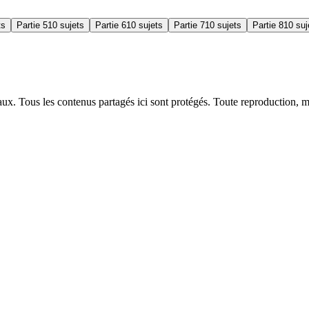
ts
Partie 5
10 sujets
Partie 6
10 sujets
Partie 7
10 sujets
Partie 8
10 suj
naux. Tous les contenus partagés ici sont protégés. Toute reproduction, m