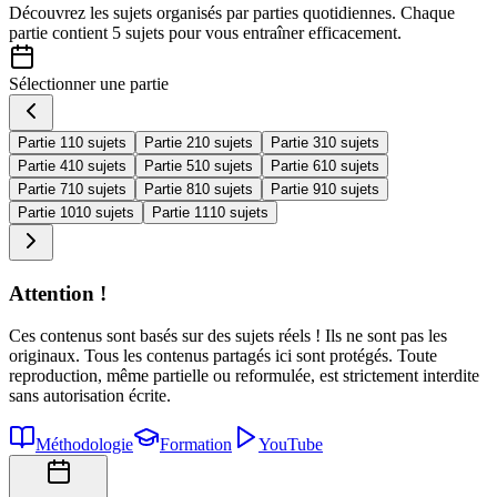
Découvrez les sujets organisés par
parties quotidiennes
. Chaque
partie contient
5 sujets
pour vous entraîner efficacement.
Sélectionner une partie
Partie 1
10 sujets
Partie 2
10 sujets
Partie 3
10 sujets
Partie 4
10 sujets
Partie 5
10 sujets
Partie 6
10 sujets
Partie 7
10 sujets
Partie 8
10 sujets
Partie 9
10 sujets
Partie 10
10 sujets
Partie 11
10 sujets
Attention !
Ces contenus sont basés sur des sujets réels ! Ils ne sont pas les
originaux. Tous les contenus partagés ici sont protégés. Toute
reproduction, même partielle ou reformulée, est strictement interdite
sans autorisation écrite.
Méthodologie
Formation
YouTube