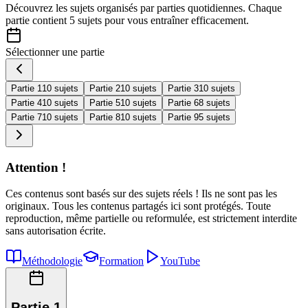
Découvrez les sujets organisés par
parties quotidiennes
. Chaque
partie contient
5 sujets
pour vous entraîner efficacement.
Sélectionner une partie
Partie 1
10 sujets
Partie 2
10 sujets
Partie 3
10 sujets
Partie 4
10 sujets
Partie 5
10 sujets
Partie 6
8 sujets
Partie 7
10 sujets
Partie 8
10 sujets
Partie 9
5 sujets
Attention !
Ces contenus sont basés sur des sujets réels ! Ils ne sont pas les
originaux. Tous les contenus partagés ici sont protégés. Toute
reproduction, même partielle ou reformulée, est strictement interdite
sans autorisation écrite.
Méthodologie
Formation
YouTube
Partie 1