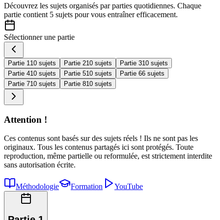
Découvrez les sujets organisés par
parties quotidiennes
. Chaque
partie contient
5 sujets
pour vous entraîner efficacement.
Sélectionner une partie
Partie 1
10 sujets
Partie 2
10 sujets
Partie 3
10 sujets
Partie 4
10 sujets
Partie 5
10 sujets
Partie 6
6 sujets
Partie 7
10 sujets
Partie 8
10 sujets
Attention !
Ces contenus sont basés sur des sujets réels ! Ils ne sont pas les
originaux. Tous les contenus partagés ici sont protégés. Toute
reproduction, même partielle ou reformulée, est strictement interdite
sans autorisation écrite.
Méthodologie
Formation
YouTube
Partie 1