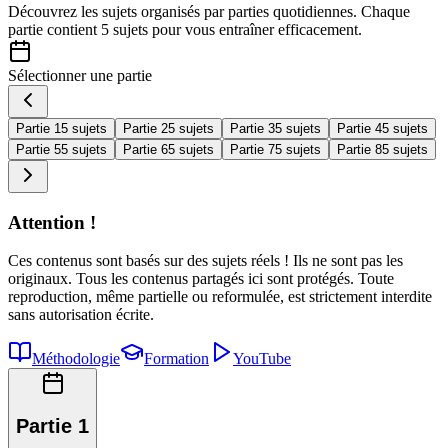
Découvrez les sujets organisés par
parties quotidiennes
. Chaque
partie contient
5 sujets
pour vous entraîner efficacement.
Sélectionner une partie
Partie 1
5 sujets
Partie 2
5 sujets
Partie 3
5 sujets
Partie 4
5 sujets
Partie 5
5 sujets
Partie 6
5 sujets
Partie 7
5 sujets
Partie 8
5 sujets
Attention !
Ces contenus sont basés sur des sujets réels ! Ils ne sont pas les
originaux. Tous les contenus partagés ici sont protégés. Toute
reproduction, même partielle ou reformulée, est strictement interdite
sans autorisation écrite.
Méthodologie
Formation
YouTube
Partie 1