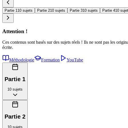
Partie 1
10 sujets
Partie 2
10 sujets
Partie 3
10 sujets
Partie 4
10 suje
Attention !
Ces contenus sont basés sur des sujets réels ! Ils ne sont pas les origi
écrite.
Méthodologie
Formation
YouTube
Partie 1
10
sujets
Partie 2
10
sujets