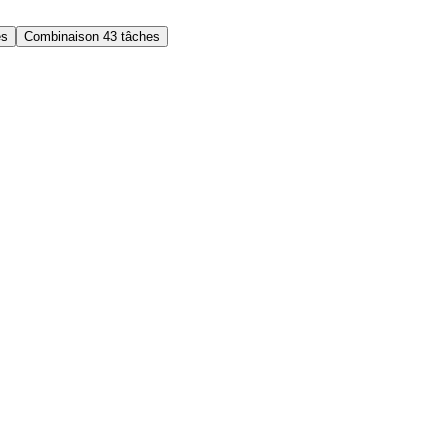
es
Combinaison 4
3 tâches