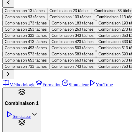
Combinaison 1
3 tâches
Combinaison 2
3 tâches
Combinaison 3
3 tâch
Combinaison 9
3 tâches
Combinaison 10
3 tâches
Combinaison 11
3 tâ
Combinaison 17
3 tâches
Combinaison 18
3 tâches
Combinaison 19
3 t
Combinaison 25
3 tâches
Combinaison 26
3 tâches
Combinaison 27
3 t
Combinaison 33
3 tâches
Combinaison 34
3 tâches
Combinaison 35
3 t
Combinaison 41
3 tâches
Combinaison 42
3 tâches
Combinaison 43
3 t
Combinaison 49
3 tâches
Combinaison 50
3 tâches
Combinaison 51
3 t
Combinaison 57
3 tâches
Combinaison 58
3 tâches
Combinaison 59
3 t
Combinaison 65
3 tâches
Combinaison 66
3 tâches
Combinaison 67
3 t
Combinaison 73
3 tâches
Combinaison 74
3 tâches
Combinaison 75
3 t
Méthodologie
Formation
Simulateur
YouTube
Combinaison 1
Simulateur