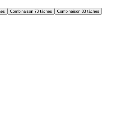
hes
Combinaison 7
3 tâches
Combinaison 8
3 tâches