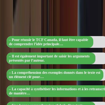
“Les clés de la réussite au TCF Canada 
comprendre, saisir, synthétiser pour
obtenir de bons résultats”
– Pour réussir le TCF Canada, il faut être capable
de comprendre l’idée principale…
– Il est également important de saisir les arguments
présentés par l’auteur.
– La compréhension des exemples donnés dans le texte est
un élément clé pour…
– La capacité à synthétiser les informations et à les retranscr
de manière…