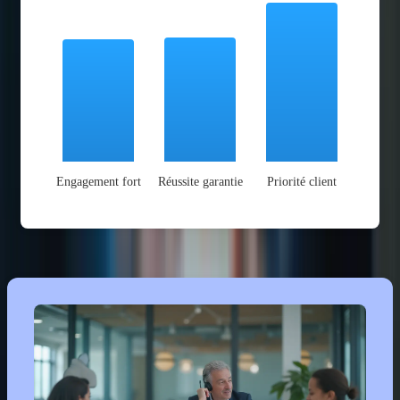
Engagement fort
Réussite garantie
Priorité client