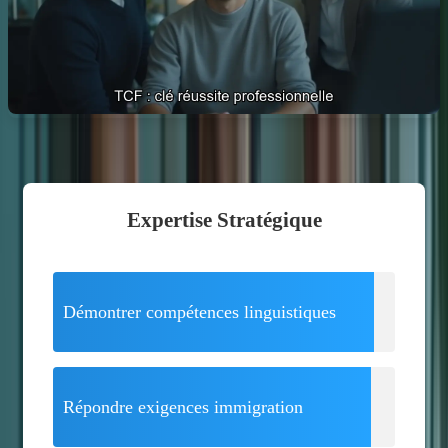
Expertise Stratégique
Démontrer compétences linguistiques
Répondre exigences immigration