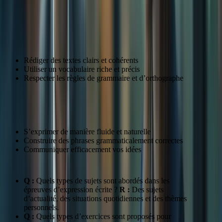
Maîtriser l’Expression Écrite et Orale
Expression Écrite
Rédiger des textes clairs et cohérents
Utiliser un vocabulaire riche et précis
Respecter les règles de grammaire et d’orthographe
Expression Orale
S’exprimer de manière fluide et naturelle
Construire des phrases grammaticalement correctes
Communiquer efficacement vos idées
Q :
Quels types de sujets sont abordés dans les
épreuves d’expression écrite ?
R :
Des sujets
d’actualité, des situations quotidiennes et des thèmes
personnels.
Q :
Quels types d’exercices sont proposés pour