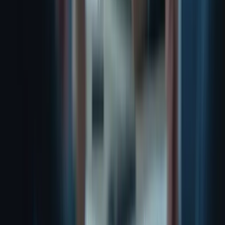
vous pouvez rencontrer lors de votre intégration au Canada. C’est
pourquoi nous vous offrons des programmes de formation sur
mesure, des simulations d’examen réalistes et un accompagnement
personnalisé pour vous aider à réussir le TCF avec confiance.
N’attendez plus pour faire le premier pas vers une intégration réussie
au Canada ! Contactez-nous dès aujourd’hui pour discuter de vos
besoins et découvrir comment nos programmes de formation
peuvent vous aider à atteindre vos objectifs.
préparer au TCF canada Plate-forme spécialisée dans la préparation
au TCF Canada Tests à conditions réelles.
Maîtrisez les techniques essentielles pour réussir l'examen TCF
Canada.