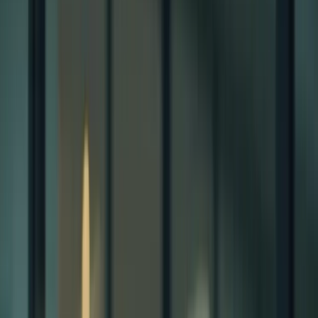
Bienvenue sur la plateforme TCF Canada
FORMATIONS
TARIFS
BLOG
CONTACTEZ-
NOUS