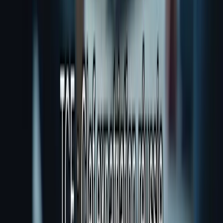
ayoub@tcfcanada.com
+1 506 253 6067
Montréal, QC, Canada