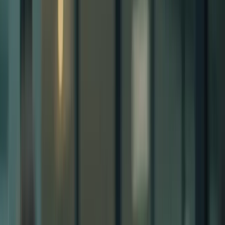
Cliquez ici pour ouvrir le menu
👈
●
Cliquez ici
Accueil
Expression écrite
Expression orale
Compréhension écrite
Compréhension orale
Examen blanc
Mon compte
Retour aux articles
TCF pour les expatriés : s'intégrer
facilement dans la vie canadienne