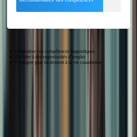
Démontrer vos compétences linguistiques
Accéder à des opportunités d’emploi
S’intégrer plus facilement à la vie canadienne
Le TCF : Un Atout Indéniable pour Votre Réussite
« Le TCF m’a permis de me sentir plus confiant dans mes
interactions quotidiennes avec les Canadiens. » – Marie Dubois,
Expatriée Française
Avantages du
Description
TCF
Reconnaissance
Le TCF est reconnu par les institutions
Internationale
canadiennes et internationales.
Évaluation
Le TCF évalue vos compétences dans les quatre