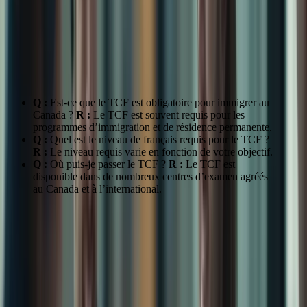
Complète
domaines linguistiques.
Préparation
Formation-TCFCanada
vous offre des
Optimale
programmes de préparation sur mesure.
FAQ
Q :
Est-ce que le TCF est obligatoire pour immigrer au
Canada ?
R :
Le TCF est souvent requis pour les
programmes d’immigration et de résidence permanente.
Q :
Quel est le niveau de français requis pour le TCF ?
R :
Le niveau requis varie en fonction de votre objectif.
Q :
Où puis-je passer le TCF ?
R :
Le TCF est
disponible dans de nombreux centres d’examen agréés
au Canada et à l’international.
Comprendre les Différents Modules du
TCF
Compréhension Écrite