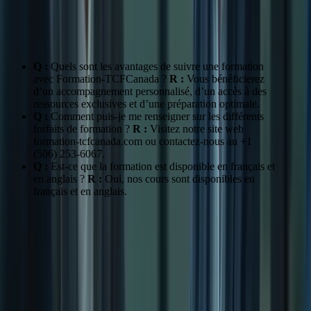
Standard
20 jours
$99.99
Premium
30 jours
$129.99
Platinium
60 jours
$169.99
Q :
Quels sont les avantages de suivre une formation
avec Formation-TCFCanada ?
R :
Vous bénéficierez
d’un accompagnement personnalisé, d’un accès à des
ressources exclusives et d’une préparation optimale.
Q :
Comment puis-je me renseigner sur les différents
forfaits de formation ?
R :
Visitez notre site web
formation-tcfcanada.com ou contactez-nous au +1
(506) 253-6067.
Q :
Est-ce que la formation est disponible en français et
en anglais ?
R :
Oui, nos cours sont disponibles en
français et en anglais.
Témoignages de nos Clients
Des Expériences Positives et Réussies
« La formation de Formation-TCFCanada m’a permis d’obtenir un
score excellent au TCF. Je recommande vivement leurs services. » –