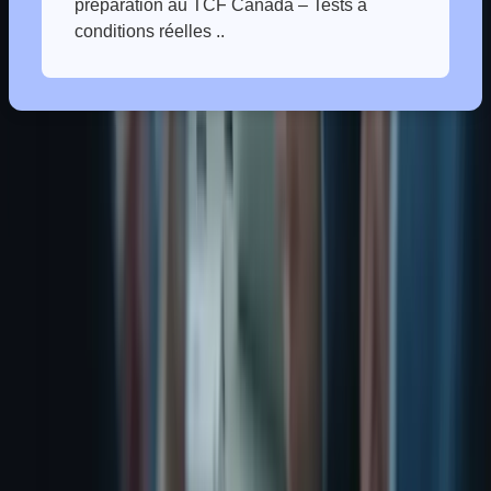
préparation au TCF Canada – Tests à
Le TCF est un outil précieux pour les expatriés qui souhaitent
s’intégrer facilement à la vie canadienne. Formation-TCFCanada
vous offre les ressources et le soutien nécessaires pour réussir votre
examen et atteindre vos objectifs. N’attendez plus, contactez-nous
dès aujourd’hui pour une offre personnalisée et commencez votre
parcours vers une intégration réussie au Canada !
Conclusion : Le TCF, votre passeport vers
une intégration réussie au Canada
En résumé, le TCF est un outil précieux pour les expatriés
souhaitant s’intégrer facilement dans la vie canadienne. Il vous
permet de démontrer vos compétences linguistiques, d’accéder à des
opportunités professionnelles et de vous sentir à l’aise dans votre
nouvelle vie.
Chez Formation-TCFCanada.com, nous comprenons les défis que