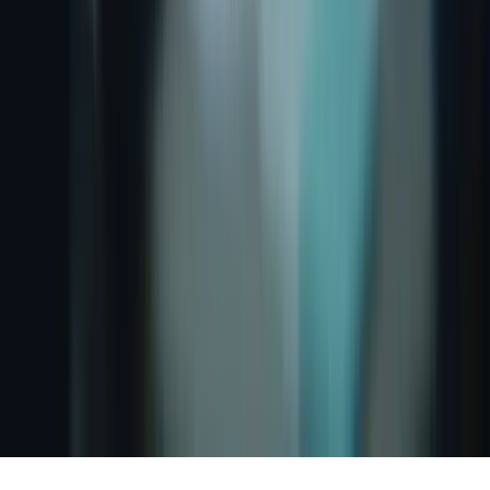
WhatsApp
Liens rapides
À propos
Tarification
FAQ
TCF Canada
Contact
Légal
Confidentialité
Conditions
Cookies
Remboursement
Gérer les cookies
©
2026
TCF Canada. Tous droits réservés.