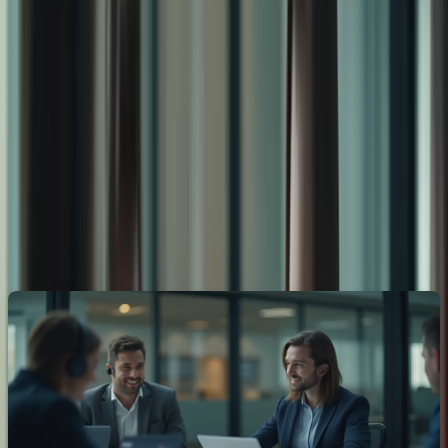
préparation à l’examen.
Découvrez comment
Formation-TCFCanada.com
peut vous
accompagner dans votre parcours vers le succès et vous aider à
réaliser votre rêve d’une vie au Canada.
Ensemble, franchissons cette étape importante et ouvrons les portes
d’un avenir prometteur au Canada !
Le TCF : Votre Passeport vers une
Intégration Réussie au Canada
Pourquoi le TCF est Essentiel pour les Expatriés