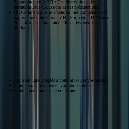
l’expression orale ?
R :
Des descriptions, des
narrations, des discussions et des présentations.
Q :
Comment puis-je améliorer mes compétences en
expression écrite et orale ?
R :
Formation-TCFCanada
vous offre des cours interactifs et des exercices
pratiques.
Se Préparer au TCF avec Formation-
TCFCanada
Des Programmes de Formation Personnalisés
Cours en ligne adaptés à votre niveau et vos besoins
Simulations d’examen en conditions réelles
Soutien personnalisé de nos experts
Des Forfaits Flexibles pour Tous les Budgets
Forfait
Durée
Prix
Essentiel
15 jours
$79.99