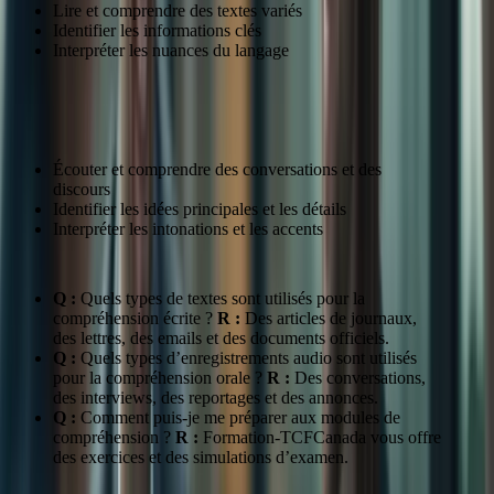
Lire et comprendre des textes variés
Identifier les informations clés
Interpréter les nuances du langage
Compréhension Orale
Écouter et comprendre des conversations et des
discours
Identifier les idées principales et les détails
Interpréter les intonations et les accents
Q :
Quels types de textes sont utilisés pour la
compréhension écrite ?
R :
Des articles de journaux,
des lettres, des emails et des documents officiels.
Q :
Quels types d’enregistrements audio sont utilisés
pour la compréhension orale ?
R :
Des conversations,
des interviews, des reportages et des annonces.
Q :
Comment puis-je me préparer aux modules de
compréhension ?
R :
Formation-TCFCanada vous offre
des exercices et des simulations d’examen.