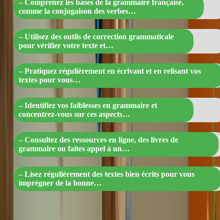
– Comprenez les bases de la grammaire française,
comme la conjugaison des verbes…
– Utilisez des outils de correction grammaticale
pour vérifier votre texte et…
– Pratiquez régulièrement en écrivant et en relisant vos
textes pour vous…
– Identifiez vos faiblesses en grammaire et
concentrez-vous sur ces aspects…
– Consultez des ressources en ligne, des livres de
grammaire ou faites appel à un…
– Lisez régulièrement des textes bien écrits pour vous
imprégner de la bonne…
Conseil
Description