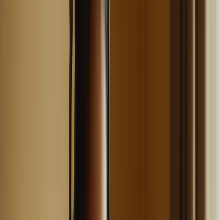
Jour 2
Compréhension orale
Jour 3
Expression écrite
Jour 4
Expression orale
En suivant ce planning, vous vous assurez de travailler toutes les
compétences de manière équilibrée et de ne pas négliger certaines
d’entre elles.
Alternez les compétences travaillées