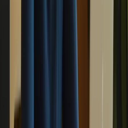
simulations d’examen. Ces ressources vous permettront de vous
familiariser avec le format de l’examen et de vous entraîner dans des
conditions similaires à celles de l’épreuve réelle.
3. Pratiquez régulièrement
La pratique régulière est essentielle pour améliorer vos compétences
en compréhension écrite et orale, ainsi qu’en expression écrite et
orale. Consacrez du temps chaque jour à la pratique de ces
compétences, en utilisant des exercices ciblés et en vous exposant
autant que possible à la langue française.
4. Faites des simulations d’examen
Les simulations d’examen sont un excellent moyen de vous
familiariser avec le format de l’épreuve et de vous évaluer. Faites des
simulations régulières pour évaluer votre niveau de compétence et
identifier les domaines dans lesquels vous devez vous améliorer.
5. Travaillez sur vos points faibles
Identifiez vos points faibles et concentrez-vous sur leur amélioration.
Si vous avez du mal avec la compréhension orale, par exemple,
écoutez des enregistrements audio et regardez des vidéos en français