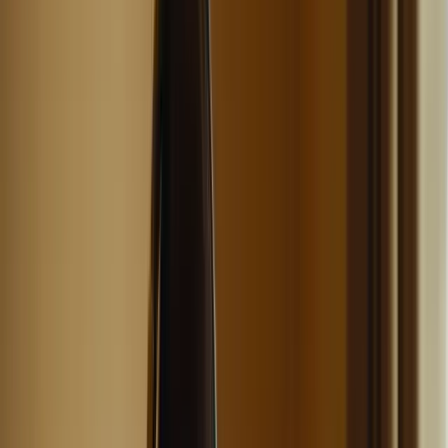
Cliquez ici pour ouvrir le menu
👈
●
Cliquez ici
Accueil
Expression écrite
Expression orale
Compréhension écrite
Compréhension orale
Examen blanc
Mon compte
Retour aux articles
Les Stratégies de Révision pour le TCF
Canada