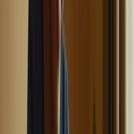
Par exemple, vous pouvez commencer votre séance de révision en
travaillant sur la compréhension écrite, puis passer à la
compréhension orale, puis à l’expression écrite et enfin à
l’expression orale. Cette approche vous permettra de rester
concentré et de maintenir votre intérêt tout au long de vos révisions.
3. Entraînez-vous dans des conditions
proches de l’examen
Pour vous préparer au mieux à l’examen du TCF Canada, il est
essentiel de vous entraîner dans des conditions proches de celles de
l’examen réel. Cela signifie recréer l’environnement d’examen, en
utilisant des sujets d’entraînement similaires à ceux de l’examen et
en respectant le temps imparti pour chaque section.
Vous pouvez également vous entraîner en utilisant des outils en ligne
qui simulent l’examen du TCF Canada. Cela vous permettra de vous
familiariser avec l’interface de l’examen et de vous habituer aux
contraintes de temps.
4. Gérez votre stress