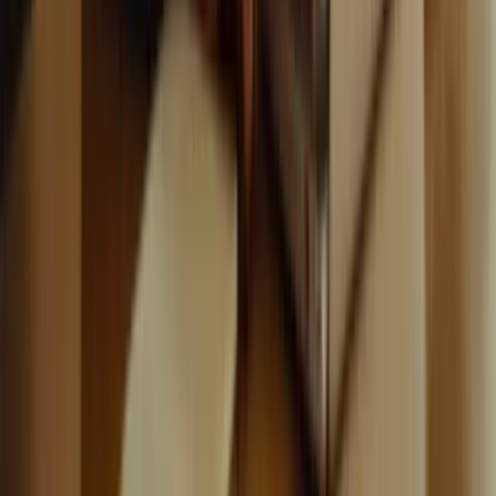
WhatsApp
Liens rapides
À propos
Tarification
FAQ
TCF Canada
Contact
Légal
Confidentialité
Conditions
Cookies
Remboursement
Gérer les cookies