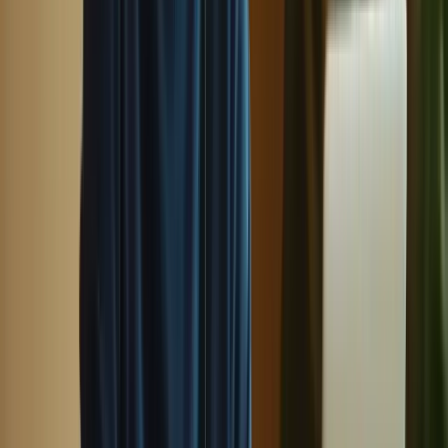
erreurs comme des échecs, mais plutôt comme des opportunités
d’apprentissage. Analysez vos erreurs et identifiez les domaines dans
lesquels vous avez besoin de vous améliorer.
Utilisez ces informations pour ajuster votre plan de révision et vous
concentrer davantage sur les compétences ou les types d’exercices
qui vous posent problème. En tirant parti de vos erreurs, vous
pourrez progresser de manière significative et augmenter vos
chances de réussite au TCF Canada.
: Les Stratégies de Révision pour le TCF
Canada