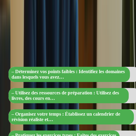
efficaces. Dans cet article, nous avons exploré différentes techniques
et astuces pour vous aider à vous préparer au mieux pour l’examen.
“Optimisez votre préparation au TCF
Canada : Identifiez, Ressources,
Organisation, Pratique, Simulation et
Support”
– Déterminez vos points faibles : Identifiez les domaines
dans lesquels vous avez…
– Utilisez des ressources de préparation : Utilisez des
livres, des cours en…
– Organisez votre temps : Établissez un calendrier de
révision réaliste et…
– Pratiquez les exercices types : Faites des exercices