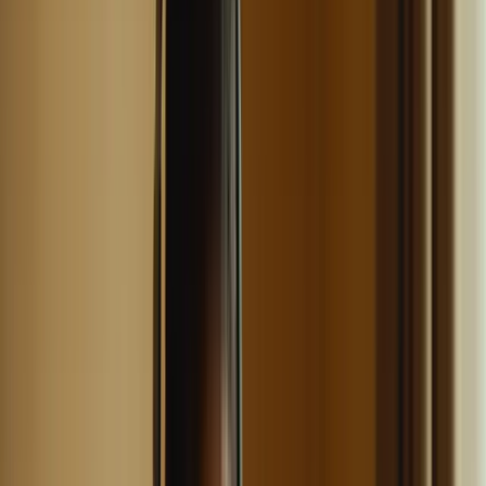
– Le TCF Canada évalue quatre compétences : la
compréhension écrite, la compréhension orale, l’expression
écrite et l’expression orale.
– Il est crucial de créer un planning de révision équilibré pour
couvrir toutes ces compétences.
– Consacrez du temps à chaque compétence pour maximiser
vos chances de réussite au test.
Abonnez vous
Voici un exemple de planning de révision équilibré :
Jour
Compétence
Jour 1
Compréhension écrite