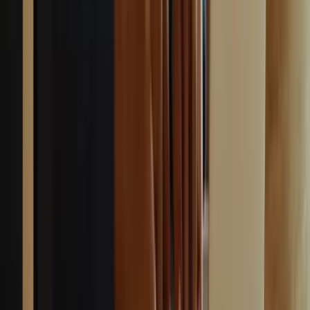
Canada.
ayoub@tcfcanada.com
+1 506 253 6067
Montréal, QC, Canada