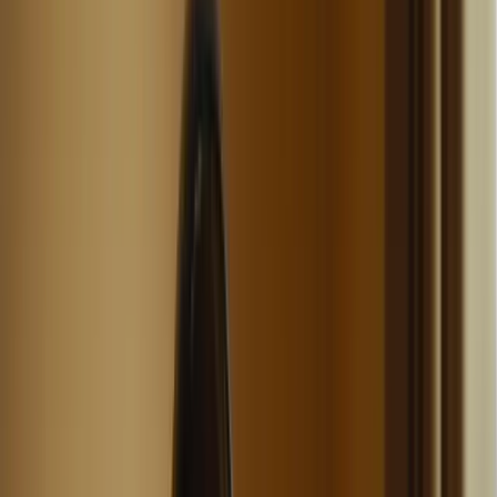
Bienvenue sur la plateforme TCF Canada
FORMATIONS
TARIFS
BLOG
CONTACTEZ-
NOUS