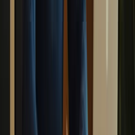
9. Restez informé des mises à jour
Le TCF Canada peut être soumis à des mises à jour régulières.
Assurez-vous de rester informé des dernières modifications
apportées à l’examen et ajustez votre préparation en conséquence.
10. Ne négligez pas la pratique de la langue
Abonnez-vous
– La pratique de la langue est essentielle pour améliorer vos
compétences en français.
– Lisez des livres, regardez des films et des séries en français
pour vous immerger dans la langue.
– Essayez de vous immerger autant que possible dans la
langue pour améliorer vos compétences en français.