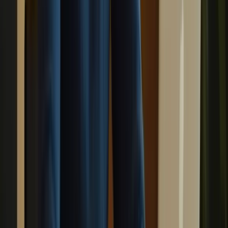
pour vous entraîner. Si votre expression écrite est votre point faible,
pratiquez en écrivant régulièrement des essais ou des lettres.
6. Demandez des retours d’information
Demandez à un professeur ou à un tuteur de vous donner des retours
d’information sur vos performances. Ils pourront vous indiquer vos
points forts et vos points faibles, et vous donner des conseils
personnalisés pour vous améliorer.
7. Restez positif et motivé
La préparation au TCF Canada peut être exigeante et parfois
décourageante. Il est important de rester positif et motivé tout au
long du processus. Célébrez vos progrès, même les plus petits, et
rappelez-vous que chaque effort compte.
8. Révisez régulièrement
La révision régulière est essentielle pour consolider vos
connaissances et vous assurer que vous êtes prêt le jour de l’examen.
Révisez régulièrement les points clés, faites des exercices de révision
et répétez les simulations d’examen pour vous assurer que vous êtes
prêt.