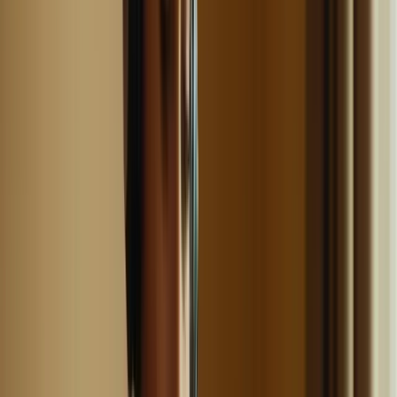
pour vous habituer à parler en français.
En vous entraînant dans des conditions proches de l’examen, vous
serez mieux préparé mentalement et vous serez plus à l’aise le jour
de l’examen.
Optimisez vos révisions pour le TCF Canada grâce à des stratégies
efficaces. Découvrez comment créer un planning de révision
équilibré, alterner les compétences travaillées et vous entraîner dans
des conditions proches de l’examen. Apprenez à gérer votre stress, à
rester concentré et à tirer parti de vos erreurs pour progresser.
1. Créez un planning de révision équilibré
Pour maximiser vos chances de réussite au TCF Canada, il est
essentiel de créer un planning de révision équilibré. Cela signifie
répartir votre temps de révision de manière équitable entre les
différentes compétences évaluées dans l’examen, à savoir la
compréhension écrite, la compréhension orale, l’expression écrite et