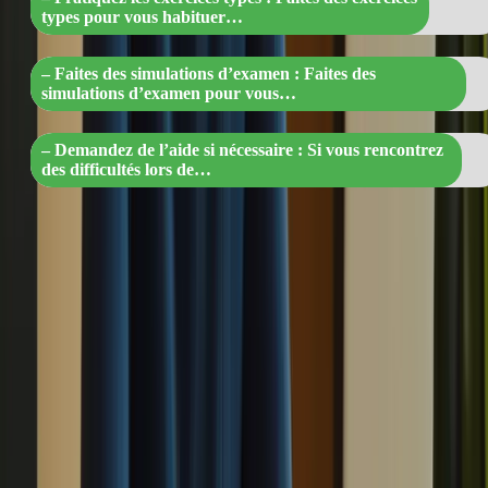
types pour vous habituer…
– Faites des simulations d’examen : Faites des
simulations d’examen pour vous…
– Demandez de l’aide si nécessaire : Si vous rencontrez
des difficultés lors de…
1. Créez un plan de révision
La première étape pour une révision réussie est de créer un plan
détaillé. Identifiez les domaines dans lesquels vous avez besoin de
vous améliorer et fixez-vous des objectifs réalistes. Organisez votre
temps de manière à consacrer suffisamment de temps à chaque
compétence évaluée par le TCF Canada.
2. Utilisez des ressources de qualité
Pour vous préparer efficacement, utilisez des ressources de qualité
telles que des manuels de préparation, des exercices en ligne et des