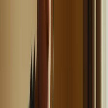
Il est également important d’alterner les compétences travaillées lors
de vos séances de révision. Cela vous permettra de maintenir votre
motivation et de ne pas vous ennuyer en vous concentrant sur une
seule compétence pendant une longue période.
“Revisiter les compétences : un cocktail
gagnant pour la motivation et la