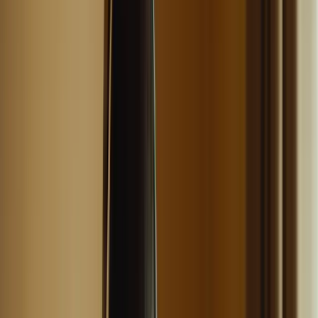
6 avril 2026
Vous vous préparez à passer le Test de Connaissance du Français
(TCF) pour le Canada et vous voulez maximiser vos chances de
réussite ? Ne vous inquiétez pas, nous sommes là pour vous aider !
Dans cet article, nous allons vous présenter des stratégies de révision
efficaces qui vous permettront d’optimiser votre préparation pour le
TCF Canada.
Créez un planning de révision équilibré
Pour commencer, il est essentiel de créer un planning de révision
équilibré qui vous permettra de couvrir toutes les compétences
évaluées dans le TCF Canada. Le test comprend quatre épreuves : la
compréhension écrite, la compréhension orale, l’expression écrite et
l’expression orale. Il est donc important de consacrer du temps à
chaque compétence.