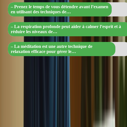
– Prenez le temps de vous détendre avant l’examen
en utilisant des techniques de…
– La respiration profonde peut aider à calmer l’esprit et à
réduire les niveaux de…
– La méditation est une autre technique de
relaxation efficace pour gérer le…
De plus, assurez-vous de bien dormir la veille de l’examen et de
vous nourrir correctement pour maintenir votre énergie et votre
concentration. En adoptant une approche proactive pour gérer votre
stress, vous serez en mesure de donner le meilleur de vous-même
lors de l’examen.
5. Tire parti de vos erreurs pour
progresser
Lors de vos révisions, il est important de ne pas considérer vos