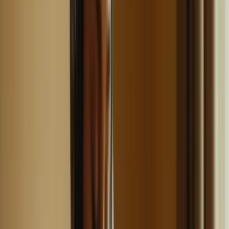
De plus, alterner les compétences travaillées vous permettra de
développer une approche globale du français et d’améliorer votre
capacité à passer d’une compétence à l’autre, ce qui est essentiel lors
de l’examen.
Entraînez-vous dans des conditions
proches de l’examen
Pour vous préparer au mieux pour le TCF Canada, il est important
de vous entraîner dans des conditions proches de l’examen. Cela
signifie que vous devez recréer l’environnement de l’examen autant
que possible.
Voici quelques conseils pour vous entraîner dans des conditions
proches de l’examen :
Choisissez un endroit calme et sans distractions pour vous
entraîner.
Fixez-vous un temps limite pour chaque épreuve et respectez-
le.
Utilisez des sujets d’examen passés pour vous entraîner.
Enregistrez-vous lorsque vous pratiquez l’expression orale