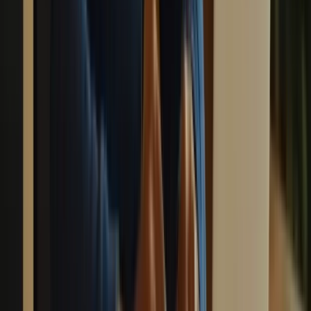
Enfin, n’oubliez pas que la pratique de la langue est essentielle pour
améliorer vos compétences en français. Lisez des livres, regardez
des films et des séries en français, et essayez de vous immerger
autant que possible dans la langue.
En suivant ces stratégies de révision, vous serez bien préparé pour le
TCF Canada et vous augmenterez vos chances de réussite.
N’oubliez pas que la clé du succès est la pratique régulière, la
persévérance et la confiance en vos capacités. Bonne chance dans
votre préparation au TCF Canada !
formation-tcfcanada.com – préparer au TCF canada Plate-forme
spécialisée dans la préparation au TCF Canada Tests à conditions
réelles .