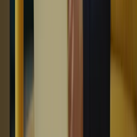
le TCF Canada, assurez-vous de bien comprendre le format
du test, les différentes sections et les types de questions
posées. Cela vous aidera à gérer votre temps de manière
efficace et à vous sentir plus confiant le jour du test.
Gérez votre temps :
Lors de la passation du TCF Canada,
assurez-vous de bien gérer votre temps pour répondre à toutes
les questions dans les délais impartis. Pratiquez la gestion du
temps lors de vos séances d’entraînement pour vous
familiariser avec la durée de chaque section.
Restez calme et concentré :
Le jour du test, essayez de rester
calme et concentré. Ne laissez pas le stress ou l’anxiété vous
submerger. Rappelez-vous que vous avez bien préparé et que
vous avez les compétences nécessaires pour réussir.
Revoyez et corrigez vos erreurs :
Après avoir passé le TCF
Canada, prenez le temps de revoir vos erreurs et de
comprendre où vous avez besoin de vous améliorer. Utilisez
ces informations pour ajuster votre plan de préparation et vous
concentrer sur les domaines qui nécessitent plus de travail.
Restez motivé et persévérez :
La préparation au TCF
Canada peut être un processus long et exigeant, mais il est
important de rester motivé et de persévérer. Gardez votre
objectif final en tête et continuez à travailler dur pour atteindre
votre meilleur score.
Avec ces conseils en tête, vous êtes prêt à vous lancer dans votre