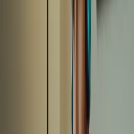
Essayez de simuler des conditions réelles d’examen autant que
possible. Par exemple, fixez-vous un temps limité pour compléter les
exercices de compréhension écrite ou pour enregistrer vos réponses
à l’expression orale. Cela vous aidera à gérer votre temps
efficacement le jour de l’examen.
4. Gérez votre temps et votre stress
Le temps est un facteur crucial lors de l’examen TCF Canada.
Apprenez à gérer votre temps de manière efficace pour répondre à
toutes les questions dans les délais impartis. Lors de vos séances
d’entraînement, chronométrez-vous pour vous habituer à travailler
dans des conditions de pression.
En plus de gérer votre temps, il est important de gérer votre stress.
L’examen peut être stressant, mais rappelez-vous que vous avez bien
préparé et que vous êtes prêt. Prenez des respirations profondes,
pratiquez des techniques de relaxation et gardez une attitude
positive.
5. Évitez les pièges courants