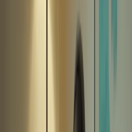
Cliquez ici pour ouvrir le menu
👈
●
Cliquez ici
Accueil
Expression écrite
Expression orale
Compréhension écrite
Compréhension orale
Examen blanc
Mon compte
Retour aux articles
Les Meilleurs Conseils pour Réussir le
TCF Canada