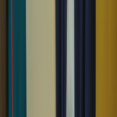
Évitez les pensées négatives et concentrez-vous sur vos
compétences et vos réalisations.
Prenez soin de vous en faisant de l’exercice régulièrement, en
mangeant sainement et en dormant suffisamment.
4. Évitez les pièges courants
Il est important de connaître les pièges courants de l’examen du TCF
Canada pour les éviter. Voici quelques conseils :
Lisez attentivement les consignes avant de répondre aux
questions pour éviter les erreurs de compréhension.
Ne devinez pas les réponses, utilisez des stratégies
d’élimination pour augmenter vos chances de trouver la bonne
réponse.
Ne vous laissez pas distraire par les questions difficiles,
concentrez-vous sur celles que vous pouvez répondre
facilement.
Relisez vos réponses avant de les soumettre pour corriger les
éventuelles erreurs.
En suivant ces meilleurs conseils, vous augmenterez vos chances de
réussir le TCF Canada. N’oubliez pas de pratiquer régulièrement, de
gérer votre temps et votre stress, et d’éviter les pièges courants.