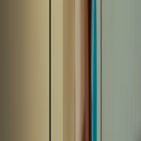
La pratique régulière est la clé de la réussite au TCF Canada.
Consacrez du temps chaque jour à vous entraîner dans les
différentes sections de l’examen. Utilisez des ressources en ligne,
des livres de préparation et des enregistrements audio pour vous
familiariser avec le format de l’examen et améliorer vos
compétences.
“Maîtrisez le TCF Canada :
Entraînement quotidien, clé du succès !