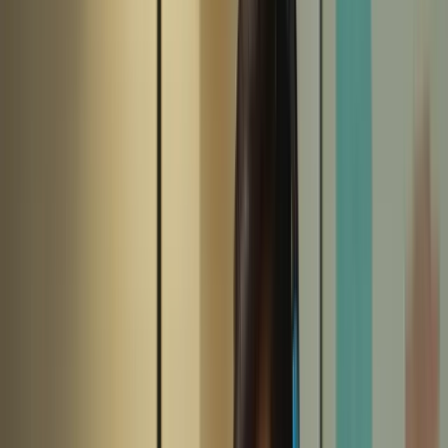
– Comprendre les exigences de l’examen TCF Canada est
essentiel avant de commencer la préparation.
– Il est important de se familiariser avec les différentes
sections de l’examen, telles que la compréhension écrite, la
compréhension orale, l’expression écrite et l’expression orale.
– Chaque section de l’examen a ses propres spécificités et il
est crucial de connaître les attentes des examinateurs.
Abonnez vous
Section de
Spécificités
l’examen
Compréhension
Teste votre capacité à comprendre des textes écrits
écrite
en français.