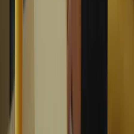
préparation au TCF Canada. N’oubliez pas que la clé du succès
réside dans la pratique régulière, la persévérance et la confiance en
vos compétences linguistiques. Bonne chance dans votre parcours
vers le TCF Canada!
formation-tcfcanada.com – préparer au TCF canada Plate-forme
spécialisée dans la préparation au TCF Canada Tests à conditions
réelles .