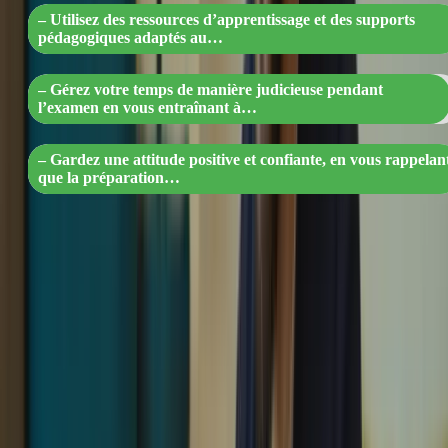
– Utilisez des ressources d’apprentissage et des supports
pédagogiques adaptés au…
– Gérez votre temps de manière judicieuse pendant
l’examen en vous entraînant à…
– Gardez une attitude positive et confiante, en vous rappelan
que la préparation…
Créez un plan d’étude détaillé en fonction de vos forces et
faiblesses.
Utilisez des ressources pédagogiques de qualité, telles que des
manuels et des cours en ligne.
Pratiquez régulièrement les différentes sections de l’examen
pour vous familiariser avec le format et le contenu.
Travaillez sur votre vocabulaire et votre grammaire en lisant
des articles, des livres et en regardant des films ou des séries
en français.
2. Gérez votre temps efficacement