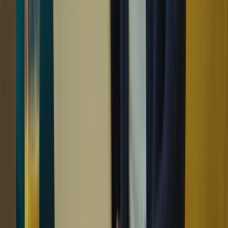
ressources pour vous familiariser avec le style des questions,
pratiquer vos compétences et vous évaluer afin de repérer vos
points faibles et de les améliorer avant le jour du test.
Le TCF Canada est un test essentiel pour ceux qui souhaitent
immigrer au Canada ou poursuivre leurs études dans un
établissement canadien. Pour réussir ce test, il est important de se
préparer de manière adéquate et de suivre les meilleurs conseils.
Voici un récapitulatif des conseils clés pour vous aider à réussir le
TCF Canada :