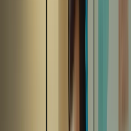
Évalue votre capacité à comprendre des
Compréhension
conversations et des enregistrements audio en
orale
français.
Expression
Teste votre capacité à écrire en français en
écrite
respectant les consignes données.
Expression
Évalue votre capacité à vous exprimer en français
orale
à l’oral.
En comprenant les exigences de chaque section, vous pourrez mieux
vous préparer et vous concentrer sur les compétences spécifiques
nécessaires pour réussir.
2. Établissez un plan de préparation
La préparation au TCF Canada nécessite une organisation
rigoureuse. Établissez un plan de préparation réaliste en tenant
compte de votre emploi du temps et de vos autres engagements.
Fixez-vous des objectifs hebdomadaires ou mensuels pour vous
assurer de couvrir tous les aspects de l’examen.
Divisez votre plan de préparation en différentes étapes, en accordant
une attention particulière à vos points faibles. Par exemple, si vous
avez du mal avec la compréhension orale, prévoyez plus de temps
pour écouter des enregistrements audio et pratiquer votre