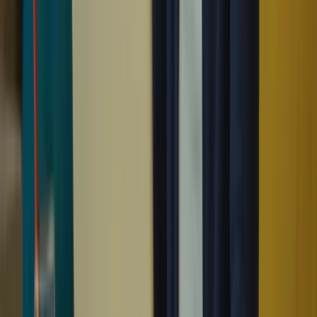
Bonne chance dans votre préparation et votre examen !
Abonnez-vous
– Se familiariser avec le format du test : Il est essentiel de
comprendre la structure et les différentes sections du TCF
Canada, telles que la compréhension écrite, la compréhension
orale, l’expression écrite et l’expression orale. En connaissant
les attentes de chaque section, vous pourrez mieux vous
préparer et optimiser vos chances de réussite.
– Améliorer ses compétences linguistiques : Puisque le TCF
Canada évalue les compétences linguistiques en français, il est
crucial de travailler sur votre vocabulaire, votre grammaire et
votre compréhension de la langue. Lisez des articles, écoutez
des podcasts, pratiquez l’écriture et engagez-vous dans des
conversations en français pour améliorer vos compétences
dans tous les domaines évalués par le test.
– S’entraîner avec des ressources adaptées : Il existe de
nombreuses ressources disponibles pour vous aider à vous
préparer au TCF Canada, telles que des livres de préparation,
des cours en ligne et des tests pratiques. Utilisez ces