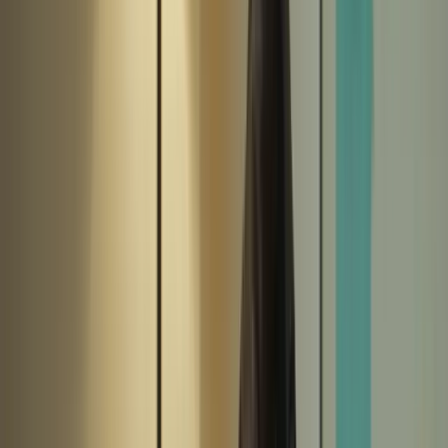
6 avril 2026
Vous avez décidé de passer le Test de Connaissance du Français
(TCF) pour le Canada et vous voulez mettre toutes les chances de
votre côté pour réussir cet examen important. Ne vous inquiétez pas,
nous sommes là pour vous aider ! Dans cet article, nous vous
présenterons les meilleurs conseils pour vous préparer efficacement
au TCF Canada et obtenir des résultats exceptionnels.
1. Comprenez les exigences de l’examen
Avant de commencer votre préparation, il est essentiel de bien
comprendre les exigences de l’examen TCF Canada. Familiarisez-
vous avec les différentes sections de l’examen, telles que la
compréhension écrite, la compréhension orale, l’expression écrite et
l’expression orale. Chaque section a ses propres spécificités et il est
important de connaître les attentes des examinateurs.