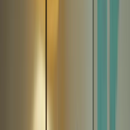
Bienvenue sur la plateforme TCF Canada
FORMATIONS
TARIFS
BLOG
CONTACTEZ-
NOUS