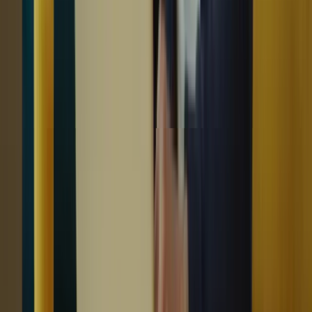
Commencez à vous préparer tôt :
Il est recommandé de
commencer votre préparation plusieurs mois à l’avance pour
avoir suffisamment de temps pour vous familiariser avec le
format du test et améliorer vos compétences linguistiques.
Utilisez des ressources de qualité :
Investissez dans des
ressources de préparation au TCF Canada de qualité, telles
que des livres, des cours en ligne ou des programmes de
formation. Ces ressources vous aideront à vous familiariser
avec les différentes sections du test et à vous entraîner
efficacement.
Pratiquez régulièrement :
Consacrez du temps chaque jour
à la pratique des différentes compétences évaluées dans le
TCF Canada, notamment la compréhension écrite et orale,
ainsi que l’expression écrite et orale. Plus vous pratiquez, plus
vous serez à l’aise avec le test.
Améliorez votre vocabulaire :
Enrichissez votre vocabulaire
en lisant régulièrement des articles, des livres et des journaux
en français. Utilisez également des applications et des jeux en
ligne pour apprendre de nouveaux mots et les mémoriser.
Travaillez sur votre prononciation :
La prononciation est
un aspect important du test TCF Canada. Pratiquez la
prononciation des mots et des phrases en utilisant des
enregistrements audio ou en travaillant avec un tuteur ou un
partenaire d’étude.
Familiarisez-vous avec le format du test :
Avant de passer