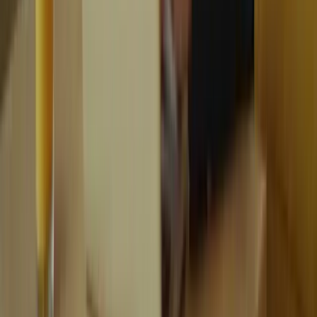
Maîtrisez les techniques essentielles pour réussir l'examen TCF
Canada.
ayoub@tcfcanada.com
+1 506 253 6067
Montréal, QC, Canada