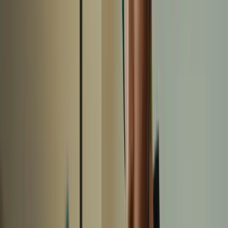
Lors de l’examen TCF Canada, il est facile de tomber dans certains
pièges courants. Soyez conscient de ces pièges et évitez de les
commettre. Par exemple, lisez attentivement les consignes avant de
répondre aux questions, vérifiez votre orthographe et votre
grammaire lors de l’expression écrite, et écoutez attentivement les
enregistrements audio lors de la compréhension orale.
En vous familiarisant avec les erreurs courantes, vous serez mieux
préparé pour les éviter et améliorer vos performances.
En suivant ces meilleurs conseils, vous serez prêt à affronter
l’examen TCF Canada avec confiance et sérénité. N’oubliez pas de
vous entraîner régulièrement, de gérer votre temps et votre stress, et
d’éviter les pièges courants. Avec une préparation adéquate, vous
pourrez obtenir des résultats exceptionnels et atteindre vos objectifs
linguistiques.
1. Préparez-vous efficacement