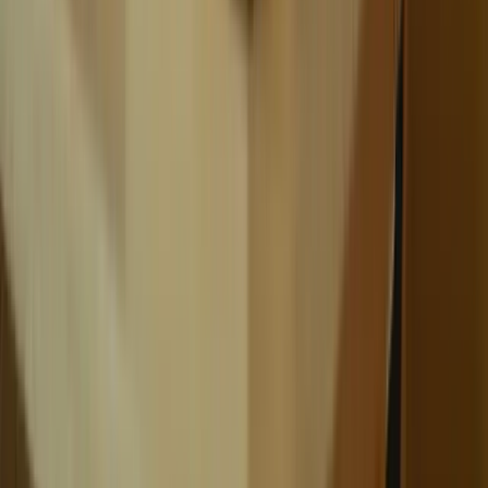
WhatsApp
Liens rapides
À propos
Tarification
FAQ
TCF Canada
Contact
Légal