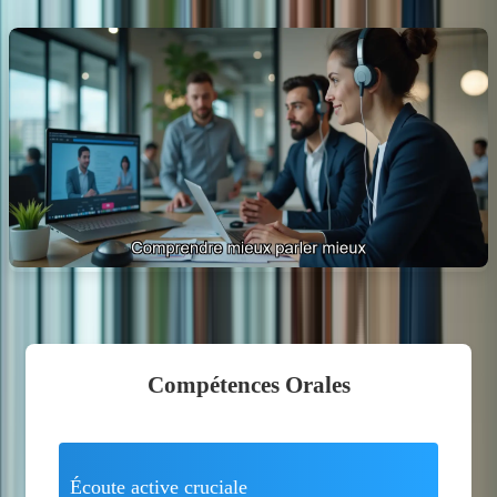
Compétences Orales
Écoute active cruciale