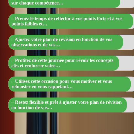
sur chaque compétence…
– Prenez le temps de réfléchir à vos points forts et à vos
points faibles et…
– Ajustez votre plan de révision en fonction de vos
observations et de vos…
– Profitez de cette journée pour revoir les concepts
clés et renforcer votre…
– Utilisez cette occasion pour vous motiver et vous
rebooster en vous rappelant…
– Restez flexible et prêt à ajuster votre plan de révision
en fonction de vos…
Revoyez les exercices que vous avez réalisés et évaluez vos