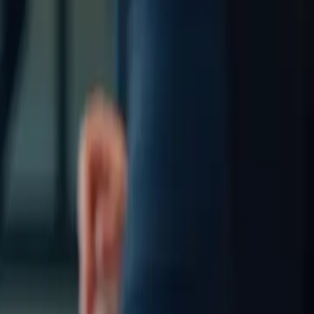
réussir cet examen exige une préparation rigoureuse, surtout si vous
fiques conçus pour vous accompagner dans cette aventure