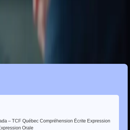
nons les défis spécifiques que vous rencontrez et nous avons
ue française, à développer votre aisance à l’oral comme à l’écrit, et à
 – TCF Québec Compréhension Écrite Expression