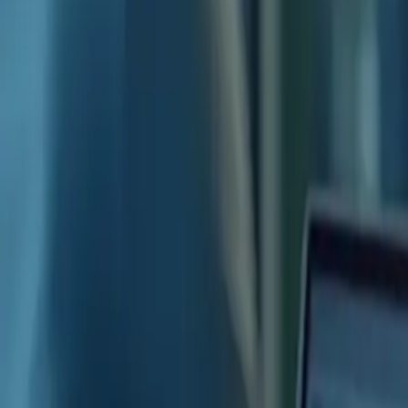
Cliquez ici pour ouvrir le menu
👈
●
Cliquez ici
Accueil
Expression écrite
Expression orale
Compréhensi
Retour aux articles
TCF Canada : Cours spécifiques pour niv
6 avril 2026
Vous rêvez d’immigrer au Canada ? Le Test de Connaissance du Françai
êtes au Cameroun et que vous visez un niveau intermédiaire. Ne vou
linguistique. Nos
packs de formation
sont pensés pour vous aider à att