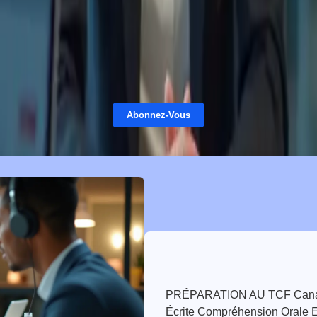
esoins des candidats camerounais de niveau intermédiaire. Nous compre
nter ces obstacles. Vous apprendrez à maîtriser les subtilités de la lang
édaction
, la compréhension écrite et orale, et l’expression orale.
Abonnez-Vous
PRÉPARATION AU TCF Canada