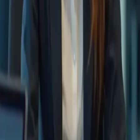
on écrite
Compréhension orale
Examen blanc
Mon compte
eaux intermédiaires au Cameroun
s (TCF) Canada est une étape cruciale pour concrétiser ce rêve. Mais 
s inquiétez pas ! Formation-TCFCanada.com vous offre des cours spéci
eindre vos objectifs.