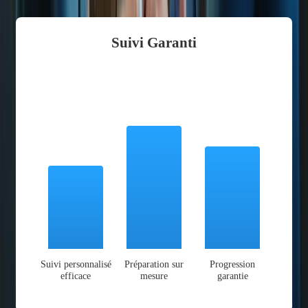
Suivi Garanti
Suivi personnalisé
Préparation sur
Progression
efficace
mesure
garantie