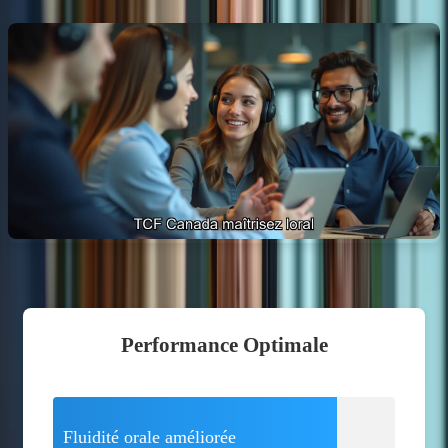
Performance Optimale
Fluidité orale améliorée