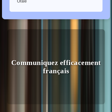
Communiquez efficacement
français