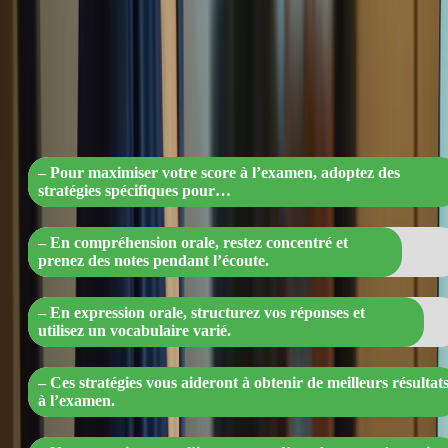
“Réussir l’examen : stratégies clés pour
maximiser votre score et obtenir des
résultats exceptionnels”
– Pour maximiser votre score à l’examen, adoptez des
stratégies spécifiques pour…
– En compréhension orale, restez concentré et
prenez des notes pendant l’écoute.
– En expression orale, structurez vos réponses et
utilisez un vocabulaire varié.
– Ces stratégies vous aideront à obtenir de meilleurs résultat
à l’examen.