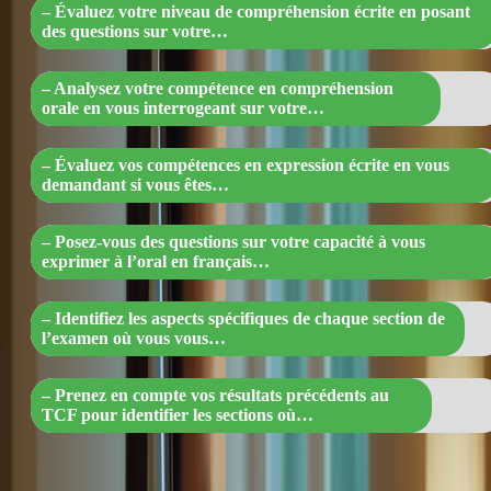
– Évaluez votre niveau de compréhension écrite en posant
des questions sur votre…
– Analysez votre compétence en compréhension
orale en vous interrogeant sur votre…
– Évaluez vos compétences en expression écrite en vous
demandant si vous êtes…
– Posez-vous des questions sur votre capacité à vous
exprimer à l’oral en français…
– Identifiez les aspects spécifiques de chaque section de
l’examen où vous vous…
– Prenez en compte vos résultats précédents au
TCF pour identifier les sections où…