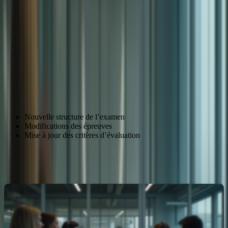
Modifications du format et du contenu du
Changements
TCF
Réussite
Obtenir un score optimal au TCF
Formation-
Plateforme de préparation au TCF
TCFCanada.com
Comprendre les changements du TCF
Les nouvelles exigences du TCF
Nouvelle structure de l’examen
Modifications des épreuves
Mise à jour des critères d’évaluation
Pourquoi ces changements sont importants