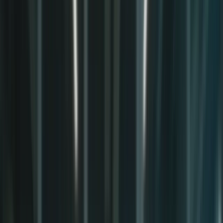
Bienvenue sur la plateforme TCF Canada
FORMATIONS
TARIFS
BLOG
CONTACTEZ-
NOUS