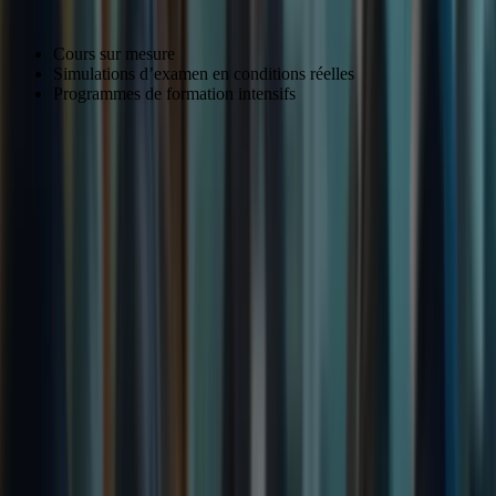
Cours sur mesure
Simulations d’examen en conditions réelles
Programmes de formation intensifs
Soutien personnalisé pour les candidats
Chez Formation-TCFCanada.com, nous comprenons que chaque
candidat a des besoins uniques. C’est pourquoi nous offrons un
soutien personnalisé pour vous aider à réussir l’examen. Nos
professeurs expérimentés sont là pour vous guider, vous conseiller et
vous aider à surmonter les difficultés que vous pourriez rencontrer.
Citation de témoin : « J’ai apprécié le soutien personnalisé que j’ai
reçu de la part des professeurs de Formation-TCFCanada.com. Ils
ont répondu à toutes mes questions et m’ont aidé à surmonter mes
difficultés. » – Sophie Bernard
Ressource
Description
Cours en
Cours adaptés aux nouvelles exigences du TCF
ligne
Simulations
Simulations en conditions réelles pour se familiariser