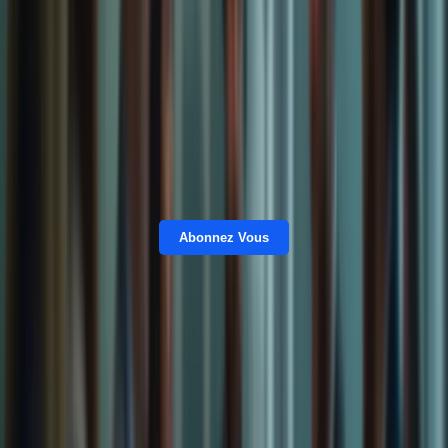
Abonnez Vous
Compétence
Stratégie d’apprentissage
Compréhension
Lire des articles, des livres et des documents en
écrite
français
Expression
Écrire des essais, des lettres et des emails en
écrite
français
Compréhension
Écouter des podcasts, des vidéos et des
orale
conversations en français
Expression orale
Parler avec des locuteurs natifs de français