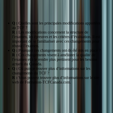
FAQ
Q :
Quelles sont les principales modifications apportées
au TCF ?
R :
Les modifications concernent la structure de
l’examen, les épreuves et les critères d’évaluation. Il est
important de se familiariser avec ces changements pour
réussir l’examen.
Q :
Pourquoi ces changements ont-ils été mis en place ?
R :
Ces changements visent à améliorer la qualité de
l’examen et à le rendre plus pertinent pour les besoins
actuels du Canada.
Q :
Où puis-je trouver plus d’informations sur les
changements du TCF ?
R :
Vous pouvez trouver plus d’informations sur le site
web de Formation-TCFCanada.com.
Se préparer aux changements du TCF
Identifier les nouvelles compétences à acquérir