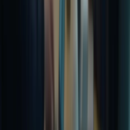
nécessaires pour vous aider à surmonter ces défis. Nos cours en
ligne complets, nos simulations d’examen réalistes et nos
programmes de formation intensifs vous permettent de vous
familiariser avec le format de l’examen, de développer vos
compétences linguistiques et de gagner en confiance.
N’attendez plus pour prendre le contrôle de votre avenir au Canada.
Contactez Formation-TCFCanada dès aujourd’hui pour une
consultation personnalisée et découvrez comment nos programmes
de formation peuvent vous aider à atteindre vos objectifs. Ensemble,
nous pouvons vous accompagner vers la réussite du TCF et
l’ouverture de nouvelles opportunités au Canada.
préparer au TCF canada Plate-forme spécialisée dans la préparation
au TCF Canada Tests à conditions réelles.
Maîtrisez les techniques essentielles pour réussir l'examen TCF