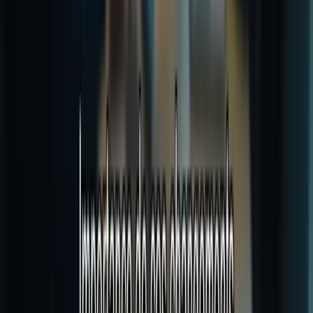
Canada.
ayoub@tcfcanada.com
+1 506 253 6067
Montréal, QC, Canada