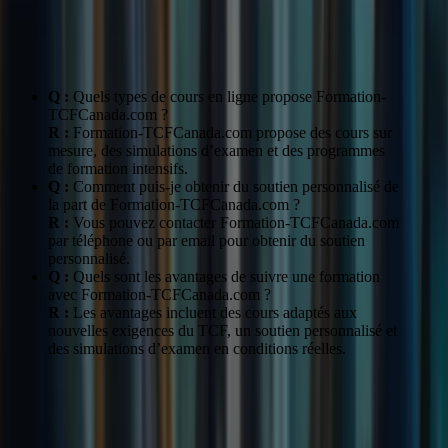
d’examen
avec l’examen
Soutien
Accès à des professeurs expérimentés pour des
personnalisé
conseils et un soutien individualisé
Q :
Quels types de cours en ligne propose Formation-
TCFCanada.com ?
R :
Formation-TCFCanada.com propose des cours sur
mesure, des simulations d’examen et des programmes
de formation intensifs.
Q :
Comment puis-je obtenir du soutien personnalisé de
la part de Formation-TCFCanada.com ?
R :
Vous pouvez contacter Formation-TCFCanada.com
par téléphone ou par email pour obtenir du soutien
personnalisé.
Q :
Quels sont les avantages de suivre une formation
avec Formation-TCFCanada.com ?
R :
Les avantages incluent des cours adaptés aux
nouvelles exigences du TCF, un soutien personnalisé et
des simulations d’examen en conditions réelles.
Réussir le TCF avec confiance