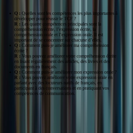
Q :
Quelles sont les compétences les plus importantes à
développer pour réussir le TCF ?
R :
Les quatre compétences principales sont la
compréhension écrite, l’expression écrite, la
compréhension orale et l’expression orale. Il est
important de se concentrer sur chacune d’elles.
Q :
Comment puis-je améliorer ma compréhension
écrite ?
R :
Vous pouvez améliorer votre compréhension écrite
en lisant régulièrement des articles, des livres et des
documents en français.
Q :
Comment puis-je améliorer mon expression orale ?
R :
Vous pouvez améliorer votre expression orale en
parlant avec des locuteurs natifs de français, en
participant à des conversations et en pratiquant vos
compétences de communication.
Les ressources de Formation-
TCFCanada.com
Cours en ligne adaptés aux nouvelles exigences