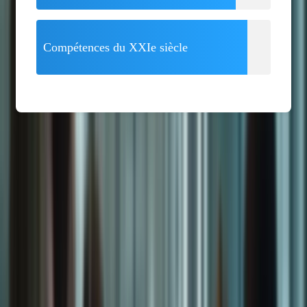
Compétences du XXIe siècle
Les changements apportés au TCF ont un impact significatif sur les
candidats. Ils doivent désormais se familiariser avec un nouveau
format d’examen, des épreuves modifiées et des critères d’évaluation
mis à jour. Il est donc crucial de s’y préparer adéquatement pour
maximiser ses chances de réussite.
Citation de témoin : « J’ai été surpris par les nouvelles exigences du
TCF. Je suis content d’avoir suivi une formation qui m’a permis de
m’adapter aux changements. » – Marie Dubois
Ancien format
Nouveau format
Description de l’ancien format
Description du nouveau format
Exemple de changement
Exemple de changement