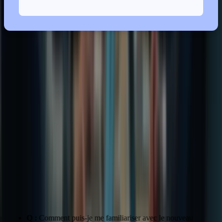
La confiance en soi est un atout majeur pour réussir le TCF. En vous
préparant efficacement et en vous concentrant sur vos forces, vous
développerez une attitude positive qui vous permettra d’aborder
l’examen avec sérénité.
Citation de témoin : « J’ai réussi le TCF grâce à ma préparation et à
ma confiance en moi. Je recommande vivement Formation-
TCFCanada.com à tous ceux qui souhaitent réussir l’examen. » –
Pierre-Luc Tremblay
Conseil
Description
Se familiariser avec le
Comprendre les changements apportés à
nouveau format
l’examen
S’entraîner avec des simulations
Pratiquer les épreuves
d’examen
Apprendre à gérer son temps
Gérer son temps
efficacement pendant l’examen
Q :
Comment puis-je me familiariser avec le nouveau