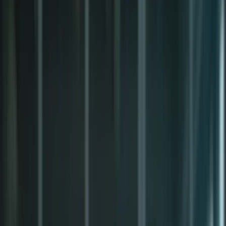
Cliquez ici pour ouvrir le menu
👈
●
Cliquez ici
Accueil
Expression écrite
Expression orale
Compréhension écrite
Compréhension orale
Examen blanc
Mon compte
Retour aux articles
TCF : anticipez les changements et
réussissez l'examen