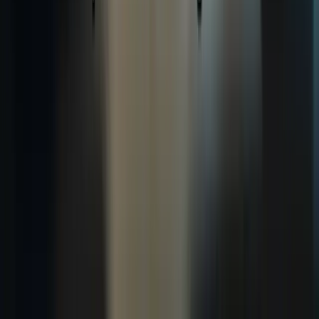
WhatsApp
Liens rapides
À propos
Tarification
FAQ
TCF Canada
Contact
Légal
Confidentialité
Conditions
Cookies
Remboursement
Gérer les cookies