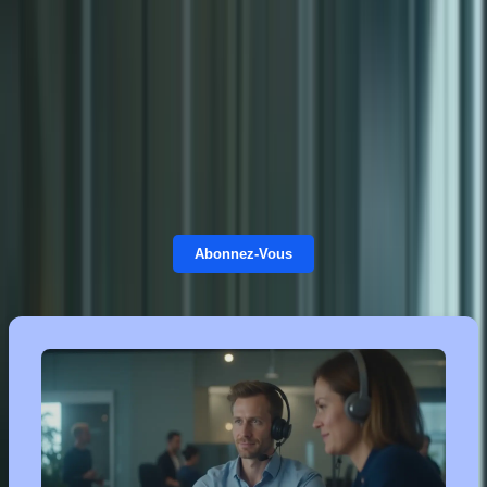
Mais attention, le TCF évolue constamment ! Pour maximiser vos
chances de réussite, il est essentiel de vous préparer aux
changements et de vous équiper des outils adéquats.
Cet article vous guidera à travers les dernières modifications du
TCF, vous dévoilera les clés de la réussite et vous présentera les
ressources de
formation-tcfcanada.com
pour vous accompagner
dans votre préparation.
Abonnez-Vous