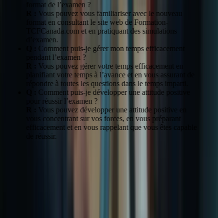
format de l’examen ?
R :
Vous pouvez vous familiariser avec le nouveau
format en consultant le site web de Formation-
TCFCanada.com et en pratiquant des simulations
d’examen.
Q :
Comment puis-je gérer mon temps efficacement
pendant l’examen ?
R :
Vous pouvez gérer votre temps efficacement en
planifiant votre temps à l’avance et en vous assurant de
répondre à toutes les questions dans le temps imparti.
Q :
Comment puis-je développer une attitude positive
pour réussir l’examen ?
R :
Vous pouvez développer une attitude positive en
vous concentrant sur vos forces, en vous préparant
efficacement et en vous rappelant que vous êtes capable
de réussir.
Conclusion : Préparez-vous au succès
avec Formation-TCFCanada
En conclusion, réussir le TCF Canada nécessite une préparation
adéquate et une compréhension approfondie des changements à
venir. Formation-TCFCanada vous offre les outils et l’expertise