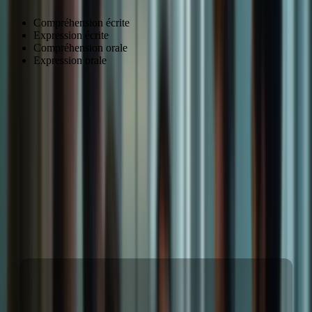
Compréhension écrite
Expression écrite
Compréhension orale
Expression orale
Développer une stratégie d’apprentissage efficace
Pour réussir le TCF, il est essentiel de développer une stratégie
d’apprentissage efficace qui vous permette de vous adapter aux
nouvelles exigences de l’examen. Cela implique de vous concentrer
sur les quatre compétences principales : la compréhension écrite,
l’expression écrite, la compréhension orale et l’expression orale.
Citation de témoin : « J’ai trouvé que les cours en ligne de
Formation-TCFCanada.com étaient très efficaces pour me préparer
aux changements du TCF. » – Jean-Pierre Martin