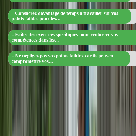
– Consacrez davantage de temps à travailler sur vos
points faibles pour les…
– Faites des exercices spécifiques pour renforcer vos
compétences dans les…
– Ne négligez pas vos points faibles, car ils peuvent
compromettre vos…
Utilisez les résultats de vos simulations d’examen pour identifier les
sections dans lesquelles vous avez besoin de plus de pratique. En
travaillant sur vos points faibles, vous pourrez améliorer vos
performances globales à l’examen.
5. Pratiquez la gestion du temps
La gestion du temps est essentielle lors de l’examen du TCF
Canada. Entraînez-vous à répondre aux questions dans les délais