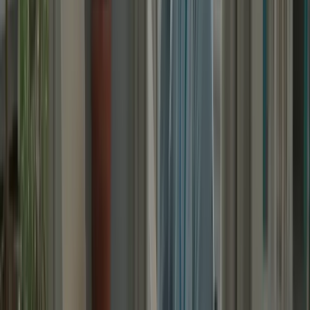
Fixez-vous des objectifs réalistes et célébrez vos progrès.
Entourez-vous de personnes qui vous soutiennent et vous
encouragent dans votre préparation.
Prenez soin de vous en faisant de l’exercice, en mangeant
sainement et en dormant suffisamment.
6. Révisez régulièrement
Passez en revue régulièrement les sujets et les compétences
évaluées dans le TCF Canada.
Utilisez des fiches de révision et des résumés pour vous aider
à mémoriser les informations clés.
Pratiquez la révision en répondant à des questions de révision
et en faisant des exercices.
En suivant ces stratégies, vous augmenterez vos chances de réussir
le TCF Canada en 6 semaines. N’oubliez pas de rester concentré(e),
de pratiquer régulièrement et de rester positif(ve) tout au long de
votre préparation. Bonne chance !
« Préparez-vous au TCF Canada avec