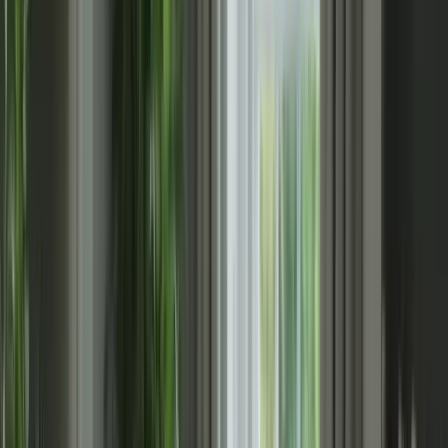
Liste de ressources recommandées :
Manuel de préparation au TCF Canada
Livres d’exercices pour chaque section de l’examen
Cours en ligne sur la compréhension écrite et orale
Vidéos explicatives sur l’expression écrite et orale
Exercices interactifs en ligne
Les ressources fournies par “formation-tcfcanada.com”
3. Entraînez-vous régulièrement
La clé de la réussite au TCF Canada est la pratique régulière.
Consacrez du temps chaque jour à vous entraîner sur des exercices
spécifiques à chaque section de l’examen. Plus vous vous
entraînerez, plus vous serez à l’aise avec le format de l’examen et les
types de questions posées.
« Boostez vos chances de réussite au TC
Canada : Entraînez-vous
quotidiennement pour maîtriser chaqu