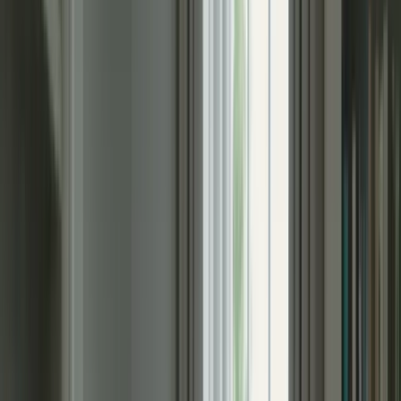
Bienvenue sur la plateforme TCF Canada
FORMATIONS
TARIFS
BLOG
CONTACTEZ-
NOUS