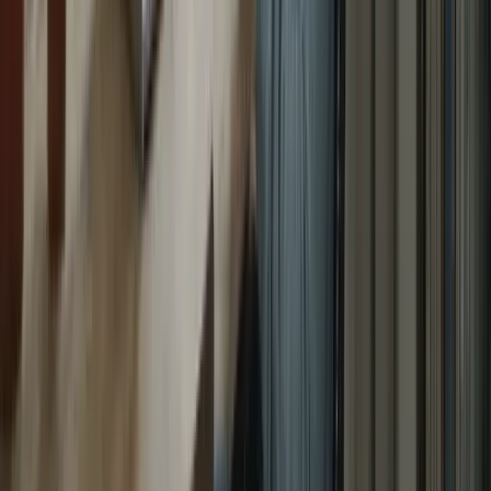
Maîtrisez les techniques essentielles pour réussir l'examen TCF
Canada.
ayoub@tcfcanada.com
+1 506 253 6067
Montréal, QC, Canada