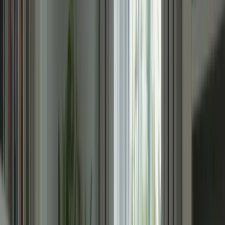
– Établir un plan de révision détaillé est essentiel pour réussir
le TCF Canada en 6 semaines.
– Définissez vos objectifs et répartissez votre temps de
manière équilibrée entre les différentes sections de l’examen.
– Accordez plus de temps à la compréhension écrite et orale si
vous avez des difficultés dans ces domaines. Utilisez un
calendrier ou une application de gestion du temps pour vous
aider à suivre votre plan de révision.