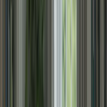
Pour vous familiariser avec le format et les exigences de l’examen,
faites des simulations d’examen régulières. Utilisez des tests
pratiques en ligne ou demandez à un professeur ou à un tuteur de
vous fournir des exercices similaires à ceux de l’examen réel. Les
simulations d’examen vous permettront de vous entraîner dans des