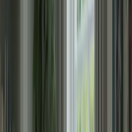
3. Pratiquez régulièrement
La clé de la réussite au TCF Canada est la pratique régulière.
Consacrez du temps chaque jour à la révision et à la pratique des
différentes compétences linguistiques. Lisez des articles en français,
écoutez des podcasts, écrivez des essais et participez à des
conversations en français. Plus vous pratiquez, plus vous gagnerez
en confiance et en fluidité.
4. Faites des simulations d’examen