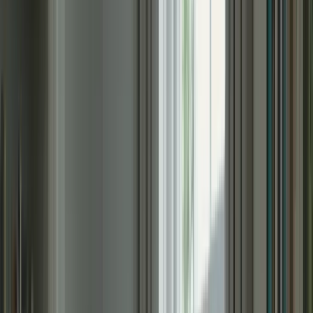
Cliquez ici pour ouvrir le menu
👈
●
Cliquez ici
Accueil
Expression écrite
Expression orale
Compréhension écrite
Compréhension orale
Examen blanc
Mon compte
Retour aux articles
Stratégies pour Réussir le TCF Canada en
6 Semaines