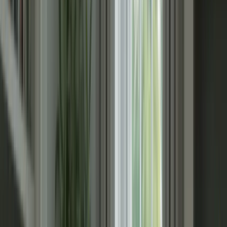
Abonnez vous
Semaine
Objectifs
Semaine 1
Revoir les bases de grammaire et de vocabulaire
Semaine 2
Pratiquer la compréhension écrite et orale
Semaine 3
Améliorer l’expression écrite
Semaine 4
Travailler sur l’expression orale
Semaine 5
Faire des simulations d’examen
Semaine 6
Réviser les points faibles et se reposer avant l’examen
2. Utilisez des ressources de qualité
Pour vous préparer efficacement au TCF Canada, il est important
d’utiliser des ressources de qualité. Optez pour des manuels de
préparation spécifiques au TCF Canada, des sites web spécialisés et
des applications mobiles qui proposent des exercices et des tests
pratiques. Assurez-vous de choisir des ressources qui couvrent tous
les aspects de l’examen, y compris la compréhension écrite, orale,
l’expression écrite et orale.