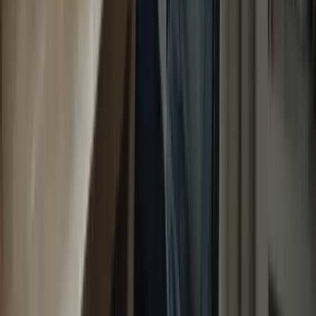
WhatsApp
Liens rapides
À propos
Tarification
FAQ
TCF Canada
Contact
Légal
Confidentialité
Conditions
Cookies
Remboursement