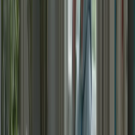
préparation.
– Consacrer du temps chaque jour à l’étude et à la pratique
des différentes sections du test, en utilisant des ressources et
des exercices spécifiques au TCF Canada.
– Utiliser des techniques de gestion du temps lors de l’examen
pour maximiser les chances de réussite, en se concentrant sur
les questions les plus faciles et en gérant efficacement le temps
imparti.
1. Créez un plan d’étude structuré
Divisez votre temps d’étude en différentes sections pour
chaque compétence évaluée dans le TCF Canada.
Allouez suffisamment de temps pour chaque section en
fonction de vos points faibles et de vos besoins.
Utilisez des ressources pédagogiques de qualité pour vous
guider dans votre préparation.
2. Pratiquez régulièrement
Consacrez du temps chaque jour à la pratique de la
compréhension écrite et orale, ainsi qu’à l’expression écrite et
orale.