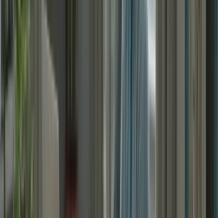
Utilisez des exercices et des tests pratiques pour vous
familiariser avec le format de l’examen.
Entraînez-vous à répondre rapidement et efficacement aux
questions.
3. Améliorez votre vocabulaire et votre grammaire
Enrichissez votre vocabulaire en lisant des articles, des livres
et en regardant des films ou des séries en français.
Pratiquez la grammaire en faisant des exercices et en
travaillant sur vos points faibles.
Utilisez des applications et des outils en ligne pour vous aider
à améliorer votre compréhension et votre expression écrite.
Participez à des simulations d’examen en conditions réelles
pour vous familiariser avec le temps imparti et le stress de
l’examen.
Identifiez vos points faibles et travaillez dessus avant
l’examen.
Utilisez les résultats des simulations pour ajuster votre plan
d’étude et vous concentrer sur les domaines qui nécessitent
plus de travail.
5. Restez motivé(e) et positif(ve)