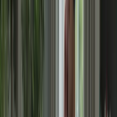
Utilisez des techniques de gestion du temps, telles que la lecture
rapide et la prise de notes, pour optimiser votre temps de réponse.
Plus vous vous entraînerez à gérer votre temps, plus vous serez à
l’aise lors de l’examen réel.
6. Restez motivé(e) et confiant(e)
La préparation au TCF Canada peut être intense et exigeante, mais il
est important de rester motivé(e) et confiant(e) tout au long du
processus. Célébrez vos progrès et vos réussites, même les plus
petits. Gardez à l’esprit que chaque étape que vous franchissez vous
rapproche de votre objectif final.
Entourez-vous de personnes qui vous soutiennent et vous
encouragent dans votre parcours. Participez à des groupes d’étude
ou à des forums en ligne pour partager vos expériences et obtenir
des conseils d’autres candidats.
Avec ces stratégies en place, vous êtes prêt(e) à vous lancer dans
votre préparation au TCF Canada. Suivez ces conseils, travaillez dur
et restez concentré(e) sur votre objectif. Vous êtes sur la voie du
succès !