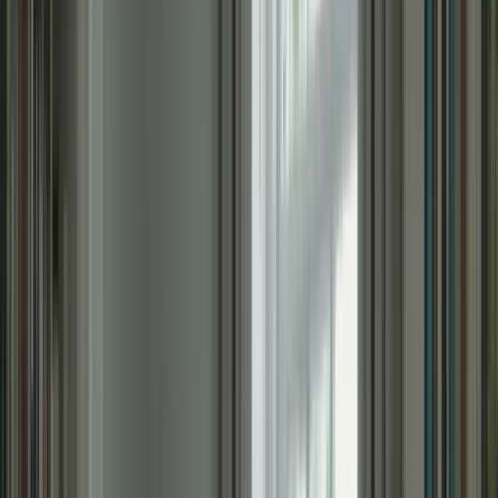
6 avril 2026
Vous avez décidé de passer le Test de Connaissance du Français
(TCF) pour le Canada et vous voulez maximiser vos chances de
réussite en un temps limité ? Ne vous inquiétez pas, nous sommes là
pour vous aider ! Dans cet article, nous vous présenterons des
stratégies efficaces pour vous préparer au TCF Canada en seulement
6 semaines. Suivez nos conseils et astuces pour optimiser votre
temps de révision et atteindre vos objectifs.
1. Établissez un plan de révision