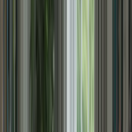
conditions réelles et d’identifier vos points faibles afin de les
améliorer avant le jour J.
5. Travaillez sur vos points faibles
Identifiez vos points faibles et concentrez-vous sur leur amélioration.
Si vous avez du mal avec la compréhension orale, par exemple,
écoutez des enregistrements audio en français et pratiquez la prise de
notes. Si votre expression écrite est votre point faible, écrivez
régulièrement des essais et demandez à un professeur ou à un tuteur
de les corriger. En travaillant sur vos points faibles, vous
augmenterez vos chances de réussite.
6. Restez positif et confiant
Enfin, gardez une attitude positive et confiante tout au long de votre
préparation. Le TCF Canada peut sembler intimidant, mais rappelez-
vous que vous avez travaillé dur et que vous êtes prêt(e) à relever ce
défi. Croyez en vous-même et en vos capacités. Visualisez votre
réussite et restez motivé(e) jusqu’au bout.
Avec ces stratégies en place, vous êtes prêt(e) à réussir le TCF
Canada en 6 semaines. Suivez votre plan de révision, utilisez des