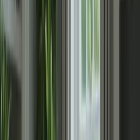
Tableau : Exemple de planification hebdomadaire
Compréhension
Compréhension
Expression
Expressi
Jour
écrite
orale
écrite
orale
Lundi
1 heure
1 heure
1 heure
1 heure
Mardi
1 heure
1 heure
1 heure
1 heure
Mercredi
1 heure
1 heure
1 heure
1 heure
Jeudi
1 heure
1 heure
1 heure
1 heure
Vendredi
1 heure
1 heure
1 heure
1 heure
Samedi
1 heure
1 heure
1 heure
1 heure
Dimanche
1 heure
1 heure
1 heure
1 heure
Pour vous préparer efficacement au TCF Canada, il est essentiel
d’utiliser des ressources de qualité. Optez pour des manuels et des
livres d’exercices spécifiquement conçus pour cet examen. Vous
pouvez également trouver des ressources en ligne, telles que des
cours en ligne, des vidéos explicatives et des exercices interactifs.
N’oubliez pas de consulter les ressources fournies par le service de
formation en ligne “formation-tcfcanada.com”. Leur expertise dans
la préparation au TCF Canada en fait une ressource précieuse pour
votre réussite.