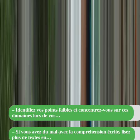
Utilisez les simulations d’examen proposées par “formation-
tcfcanada.com” pour vous familiariser avec les conditions réelles de
l’examen. Ces simulations vous permettront de vous évaluer et
d’identifier les domaines dans lesquels vous devez vous améliorer.
4. Travaillez sur vos points faibles
Identifiez vos points faibles et concentrez-vous sur ces domaines lors
de vos études. Si vous avez du mal avec la compréhension écrite,
par exemple, consacrez plus de temps à lire des textes en français et
à répondre à des questions de compréhension.
« Boostez vos études : Identifiez vos poin
faibles et transformez-les en forces ! »
– Identifiez vos points faibles et concentrez-vous sur ces
domaines lors de vos…
– Si vous avez du mal avec la compréhension écrite, lisez
plus de textes en…