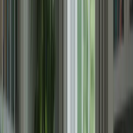
ressources de qualité, pratiquez régulièrement et restez positif.
Bonne chance pour votre examen !
Vous avez décidé de passer le TCF Canada et vous voulez
maximiser vos chances de réussite en un temps limité ? Ne vous
inquiétez pas, nous avons élaboré pour vous des stratégies efficaces
pour vous aider à atteindre vos objectifs en seulement 6 semaines.
Suivez nos conseils et mettez en pratique ces techniques pour vous
préparer de manière optimale à l’examen.
1. Planifiez votre emploi du temps
La première étape pour réussir le TCF Canada est de planifier votre
emploi du temps de manière efficace. Déterminez combien de temps
vous pouvez consacrer chaque jour à vos études et répartissez-le de
manière équilibrée entre les différentes sections de l’examen. Par
exemple, consacrez une heure chaque jour à la compréhension
écrite, une heure à la compréhension orale, une heure à l’expression
écrite et une heure à l’expression orale.
Utilisez un calendrier ou une application de gestion du temps pour
vous aider à suivre votre emploi du temps et à rester organisé(e).
Assurez-vous de prévoir des pauses régulières pour vous reposer et
recharger vos batteries.