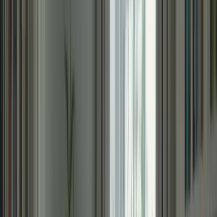
Pour réussir le TCF Canada en 6 semaines, il est essentiel d’établir
un plan de révision détaillé. Prenez le temps de définir vos objectifs
et de répartir votre temps de manière équilibrée entre les différentes
sections de l’examen. Par exemple, consacrez plus de temps à la
compréhension écrite et orale si vous avez du mal dans ces
domaines. Utilisez un calendrier ou une application de gestion du
temps pour vous aider à suivre votre plan de révision.