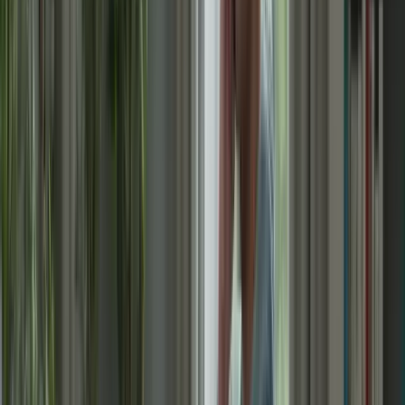
Abonnez-vous
En , réussir le TCF Canada en 6 semaines est un défi, mais avec les
bonnes stratégies et une préparation adéquate, c’est tout à fait
réalisable. Voici un récapitulatif des principales stratégies à suivre :
– Bien comprendre la structure du test et les compétences
évaluées afin de se concentrer sur les domaines clés lors de la