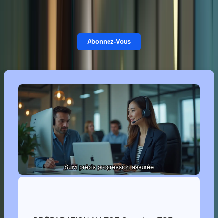
Abonnez-Vous