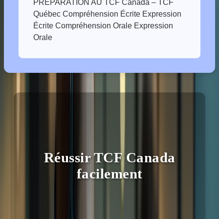
PRÉPARATION AU TCF Canada – TCF
Québec Compréhension Écrite Expression
Écrite Compréhension Orale Expression
Réussir TCF Canada
facilement