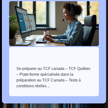
Se préparer au TCF canada – TCF Québec
– Plate-forme spécialisée dans la
préparation au TCF Canada – Tests à