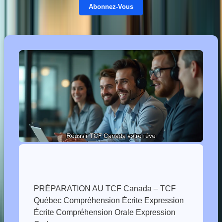
Abonnez-Vous
PRÉPARATION AU TCF Canada – TCF
Québec Compréhension Écrite Expression
Écrite Compréhension Orale Expression