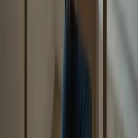
WhatsApp
Liens rapides
À propos
Tarification
FAQ
TCF Canada
Contact
Légal
Confidentialité