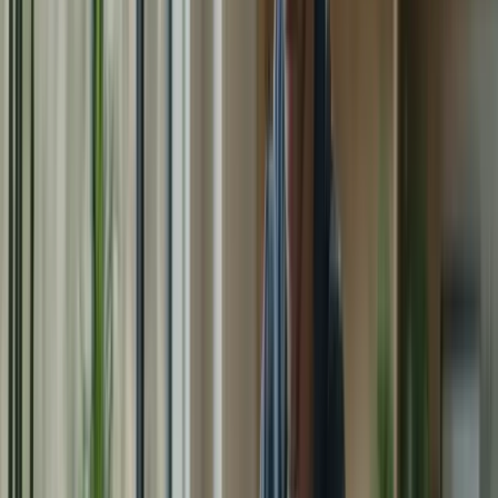
– Rédaction de textes en français
Améliorer l’expression
– Correction et révision de vos écrits
écrite
– Exercices de grammaire et de
vocabulaire
– Pratique de la conversation en français
– Exercices de prononciation et
Améliorer l’expression
d’intonation
orale
– Préparation aux questions de
l’entretien oral
Étape 4 : Simulations d’examen en conditions réelles
Pour vous préparer au mieux pour le jour de l’examen, nous vous
proposerons des simulations d’examen en conditions réelles. Ces
simulations vous permettront de vous familiariser avec le format du
test, de gérer votre temps efficacement et de vous entraîner à
répondre aux questions dans les délais impartis.
Étape 5 : Suivi personnalisé et soutien continu
Tout au long du programme, vous bénéficierez d’un suivi
personnalisé et d’un soutien continu de la part de nos formateurs
expérimentés. Ils seront là pour répondre à vos questions, vous
fournir des conseils supplémentaires et vous encourager tout au long