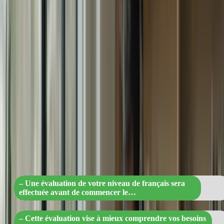
TCF Canada.
Étape 1 : Évaluation de votre niveau
Avant de commencer le programme, nous évaluerons votre niveau
de français afin de mieux comprendre vos besoins et vos points
faibles. Cette évaluation nous permettra de personnaliser votre
programme de préparation et de vous fournir les ressources et les
exercices les plus adaptés à votre niveau.
« Boostez vos compétences en français
avec un programme personnalisé :
évaluation, ressources et exercices
adaptés à votre niveau ! »
– Une évaluation de votre niveau de français sera
effectuée avant de commencer le…
– Cette évaluation vise à mieux comprendre vos besoins