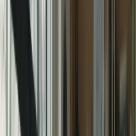
– Le TCF Canada est un test de français reconnu par les
autorités canadiennes pour l’immigration, les études et
l’emploi.
– Le test évalue vos compétences en compréhension écrite,
compréhension orale, expression écrite et expression orale.
– Pour obtenir des résultats satisfaisants, il est essentiel de se
préparer de manière adéquate.
Abonnez vous
Le TCF Canada est un test exigeant qui nécessite une bonne
maîtrise de la langue française. Les candidats doivent être capables