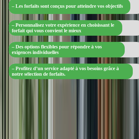
– Les forfaits sont conçus pour atteindre vos objectifs
– Personnalisez votre expérience en choisissant le
forfait qui vous convient le mieux
– Des options flexibles pour répondre à vos
exigences individuelles
– Profitez d’un service adapté à vos besoins grâce à
notre sélection de forfaits.
Forfait Essentiel (15 jours) : $79.99
Forfait Standard (20 jours) : $99.99
Forfait Premium (30 jours) : $129.99
Forfait Platinium (60 jours) : $169.99
Quel que soit le forfait que vous choisissez, vous bénéficierez d’un
accès illimité à notre plateforme en ligne, à nos ressources
pédagogiques et à notre équipe de formateurs dévoués.