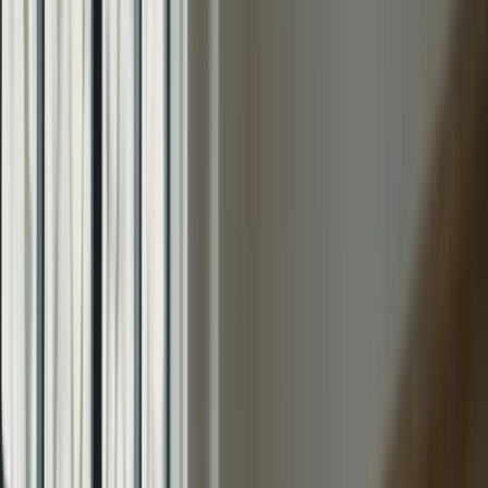
Bienvenue sur la plateforme TCF Canada
FORMATIONS
TARIFS
BLOG
CONTACTEZ-
NOUS