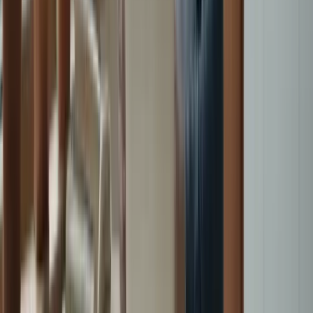
en français, la préparation intensifiée pour le TCF Canada est la
solution idéale pour atteindre vos objectifs linguistiques.
Tableau récapitulatif des forfaits
Forfait
Durée
Prix
Essentiel
15 jours
$79.99
Standard
20 jours
$99.99
Premium
30 jours
$129.99
Platinium
60 jours
$169.99
Conseils pour réussir votre préparation
au TCF Canada
Établissez un plan d’étude régulier et suivez-le de manière
disciplinée.
Pratiquez régulièrement les exercices de compréhension écrite
et orale pour améliorer votre compréhension globale.
Entraînez-vous à rédiger des essais et des lettres formelles
pour développer vos compétences en expression écrite.
Participez à des conversations en français avec des locuteurs