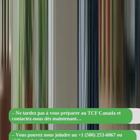
Contactez-nous dès Maintenant
N’attendez pas le dernier moment pour commencer votre
préparation au TCF Canada. Contactez-nous dès maintenant au +1
(506) 253-6067 ou visitez notre site web
formation-tcfcanada.com
pour en savoir plus sur nos services et pour vous inscrire à notre
programme de préparation intensifiée sur 2 mois.
« Préparez-vous dès maintenant au TC
Canada avec notre programme intensif 
2 mois – Réservez votre place dès
aujourd’hui! »
– Ne tardez pas à vous préparer au TCF Canada et
contactez-nous dès maintenant…
– Vous pouvez nous joindre au +1 (506) 253-6067 ou