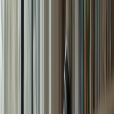
Pour vous inscrire à notre programme de préparation intensifiée sur
2 mois, il vous suffit de vous rendre sur notre site web et de choisir
le forfait qui correspond le mieux à vos besoins. Nous proposons
plusieurs options de forfaits, adaptées à tous les budgets :
Forfait
Durée
Prix
Essentiel
2 mois
$79.99
Standard
2 mois
$99.99
Premium
2 mois
$129.99
Platinium
2 mois
$169.99
Une fois inscrit(e), vous aurez accès à tous les cours, ressources et
simulations d’examen inclus dans votre forfait. Vous pourrez étudier
à votre rythme, où que vous soyez, grâce à notre plateforme en ligne
conviviale.
Ne laissez pas le stress du TCF Canada vous submerger. Préparez-
vous de manière approfondie et efficace avec notre programme de
préparation intensifiée sur 2 mois. Avec notre aide, vous serez
prêt(e) à réussir le test et à atteindre vos objectifs d’immigration,
d’études ou d’emploi au Canada.
Ne perdez pas de temps, inscrivez-vous dès maintenant et