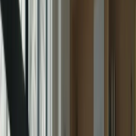
Le TCF Canada est un test de français reconnu par les autorités
canadiennes pour l’immigration, les études et l’emploi. Il évalue vos
compétences en compréhension écrite, compréhension orale,
expression écrite et expression orale. Pour obtenir des résultats
satisfaisants, il est essentiel de se préparer de manière adéquate.