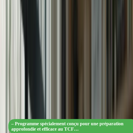
de comprendre des textes écrits, de suivre des conversations en
français, de s’exprimer clairement à l’écrit et à l’oral. Pour réussir ce
test, une préparation approfondie est indispensable.
Notre Programme de Préparation
Intensifiée sur 2 Mois
Notre programme de préparation intensifiée sur 2 mois a été
spécialement conçu pour les candidats qui souhaitent se préparer de
manière approfondie et efficace au TCF Canada. Ce programme
intensif vous permettra de développer toutes les compétences
nécessaires pour réussir le test.
« Préparez-vous au TCF Canada en 2
mois : Un programme intensif pour
réussir avec brio ! »
– Programme spécialement conçu pour une préparation
approfondie et efficace au TCF…