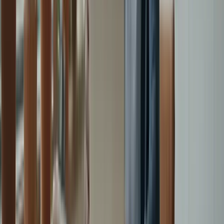
En , la préparation intensifiée pour le TCF Canada est un plan de
formation complet et efficace pour ceux qui souhaitent réussir cet
examen de français. Avec une durée de 2 mois, ce programme offre
une approche approfondie de chaque section de l’examen, en
mettant l’accent sur la compréhension écrite, la compréhension
orale, l’expression écrite et l’expression orale.
Grâce à des cours sur mesure, des simulations d’examen en
conditions réelles et des ressources pédagogiques de haute qualité,
les apprenants ont toutes les clés en main pour améliorer leurs
compétences linguistiques et se préparer de manière optimale à
l’examen du TCF Canada.
Les forfaits proposés, tels que l’Essentiel, le Standard, le Premium et
le Platinium, offrent une flexibilité en termes de durée et de budget,
permettant à chacun de choisir la formule qui correspond le mieux à
ses besoins et à ses objectifs.
En choisissant la préparation intensifiée pour le TCF Canada, les
apprenants bénéficient d’un accompagnement personnalisé, de
conseils d’experts et d’un suivi régulier pour maximiser leurs
chances de réussite à l’examen.
Que vous souhaitiez immigrer au Canada, étudier dans une
université francophone ou simplement améliorer vos compétences