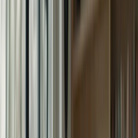
bénéficierez de cours en ligne interactifs, de ressources
pédagogiques complètes et de simulations d’examen en conditions
réelles.
Les Avantages de Notre Programme
Notre programme de préparation intensifiée sur 2 mois présente de
nombreux avantages :
Un plan d’étude structuré et progressif
Des cours en ligne interactifs
Des ressources pédagogiques complètes
Des simulations d’examen en conditions réelles
Un suivi personnalisé par nos formateurs expérimentés
Des conseils et des astuces pour maximiser vos performances
Avec notre programme intensif, vous serez prêt(e) à affronter le TCF
Canada avec confiance et assurance.
Comment S’Inscrire à Notre Programme