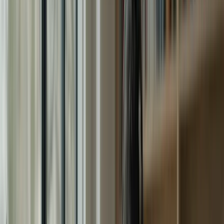
commencez votre préparation pour le TCF Canada avec confiance
et assurance !
Vous avez décidé de passer le Test de Connaissance du Français
(TCF) pour le Canada et vous voulez vous assurer d’être prêt(e) le
jour J ? Ne cherchez pas plus loin ! Notre programme de préparation
intensifiée sur 2 mois est conçu pour vous aider à atteindre vos
objectifs et à obtenir les meilleurs résultats possibles.
Le TCF Canada est un test de français reconnu par les autorités
canadiennes pour évaluer le niveau de compétence en français des
candidats. Que vous souhaitiez immigrer au Canada, étudier dans
une université canadienne ou obtenir la citoyenneté canadienne,
passer le TCF Canada est une étape essentielle.
Ce test évalue les compétences linguistiques dans quatre domaines
clés : la compréhension écrite, la compréhension orale, l’expression
écrite et l’expression orale. Chaque section du test est conçue pour
évaluer votre capacité à comprendre et à communiquer en français
dans des situations de la vie quotidienne.
Notre programme de préparation intensifiée sur 2 mois est conçu
pour vous aider à vous préparer de manière efficace et structurée.
Nous avons développé une méthodologie éprouvée qui vous
permettra d’acquérir les compétences nécessaires pour réussir le