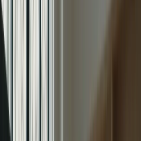
Cliquez ici pour ouvrir le menu
👈
●
Cliquez ici
Accueil
Expression écrite
Expression orale
Compréhension écrite
Compréhension orale
Examen blanc
Mon compte
Retour aux articles
Préparation Intensifiée pour le TCF
Canada : Plan sur 2 Mois