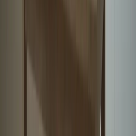
Maîtrisez les techniques essentielles pour réussir l'examen TCF
Canada.
ayoub@tcfcanada.com
+1 506 253 6067
Montréal, QC, Canada