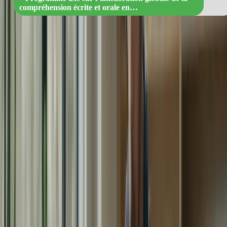
compréhension écrite et orale en…
Objectifs
Activités
– Lecture de textes authentiques en
Améliorer la compréhension
français
écrite
– Résumé de textes
– Exercices de compréhension écrite
– Écoute d’enregistrements audio en
Améliorer la compréhension
français
orale
– Exercices de compréhension orale
– Pratique de la prise de notes
Étape 3 : Cours d’expression écrite et orale
La deuxième partie de notre programme se concentre sur
l’expression écrite et orale. Vous apprendrez à écrire des textes en
français, ainsi qu’à vous exprimer de manière claire et fluide à l’oral.
Nous vous fournirons des exercices pratiques et des conseils pour
améliorer votre expression.
Objectifs
Activités