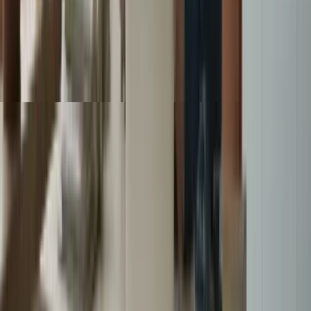
natifs ou d’autres apprenants pour améliorer votre expression
orale.
Utilisez les ressources pédagogiques fournies par le
programme de préparation intensifiée pour renforcer vos
connaissances linguistiques.
Familiarisez-vous avec le format de l’examen et les types de
questions auxquelles vous serez confronté.
Pratiquez la gestion du temps pendant les simulations
d’examen pour vous habituer à la pression et à la contrainte de
temps.
Restez motivé(e) et persévérant(e) tout au long de votre
préparation, en gardant à l’esprit que la pratique régulière est
la clé du succès.
Abonnez-vous
En suivant ces conseils et en vous engageant pleinement dans votre
préparation, vous augmenterez vos chances de réussir l’examen du
TCF Canada et d’atteindre vos objectifs linguistiques. N’oubliez pas
que la pratique régulière et la persévérance sont essentielles pour
progresser en français.