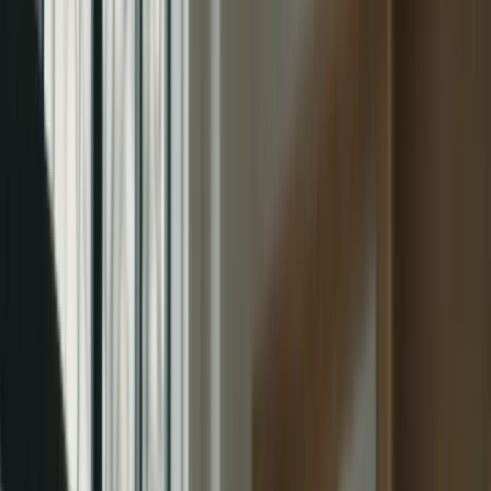
6 avril 2026
Vous avez décidé de passer le Test de Connaissance du Français
(TCF) pour le Canada et vous voulez vous assurer d’être prêt(e) le
jour J ? Ne cherchez plus, nous avons la solution pour vous ! Notre
programme de préparation intensifiée sur 2 mois est conçu pour
vous aider à maximiser vos chances de réussite au TCF Canada.
Le TCF Canada : Un Test Exigeant