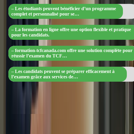
– Les étudiants peuvent bénéficier d’un programme
complet et personnalisé pour se…
– La formation en ligne offre une option flexible et pratique
pour les candidats.
– formation-tcfcanada.com offre une solution complète pour
réussir l’examen du TCF…
– Les candidats peuvent se préparer efficacement à
l’examen grâce aux services de…
préparer au TCF canada Plate-forme spécialisée dans la préparation
au TCF Canada Tests à conditions réelles .