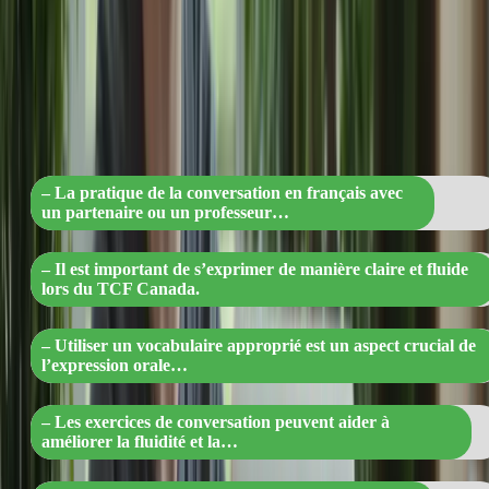
« La clé de la réussite au TCF Canada :
développer votre expression orale en
français grâce à la conversation avec u
partenaire natif »
– La pratique de la conversation en français avec
un partenaire ou un professeur…
– Il est important de s’exprimer de manière claire et fluide
lors du TCF Canada.
– Utiliser un vocabulaire approprié est un aspect crucial de
l’expression orale…
– Les exercices de conversation peuvent aider à
améliorer la fluidité et la…