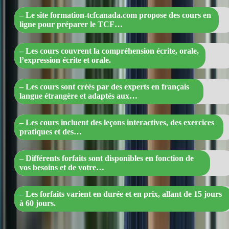
– Le site formation-tcfcanada.com propose des cours en
ligne pour préparer le TCF…
– Les cours couvrent la compréhension écrite, orale,
l’expression écrite et orale.
– Les cours sont créés par des experts en français
langue étrangère et adaptés aux…
– Les cours incluent des leçons interactives, des exercices
pratiques et des…
– Différents forfaits sont disponibles en fonction de
vos besoins et de votre…
– Les forfaits varient en durée et en prix, allant de 15 jours
à 60 jours.