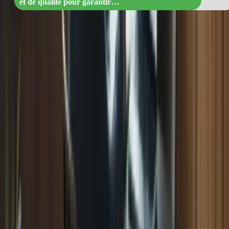
et de qualité pour garantir…
3.3 Groupes d’étude
Rejoindre un groupe d’étude ou une communauté en ligne peut être
bénéfique pour votre préparation au TCF Canada. Vous pourrez
échanger des conseils, poser des questions et vous motiver
mutuellement.
La préparation au TCF Canada nécessite du temps, de l’engagement
et une approche méthodique. En suivant notre guide de préparation
intensif, en utilisant nos ressources et en pratiquant régulièrement,
vous serez bien préparé(e) pour réussir cet examen.
N’oubliez pas de rester positif(ve) et de croire en vos capacités.
Avec une préparation adéquate et une bonne stratégie, vous pouvez
atteindre vos objectifs linguistiques et réussir le TCF Canada.