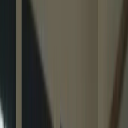
Bienvenue sur la plateforme TCF Canada
FORMATIONS
TARIFS
BLOG
CONTACTEZ-
NOUS