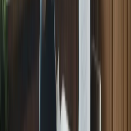
aider à vous préparer au TCF Canada :
3.1 Livres de préparation
Il existe de nombreux livres de préparation au TCF Canada qui
proposent des exercices, des conseils et des stratégies pour réussir
l’examen. Choisissez un livre qui correspond à votre niveau de
compétence et utilisez-le comme complément à votre préparation.
3.2 Applications mobiles
Les applications mobiles sont un moyen pratique de pratiquer le
français et de vous préparer au TCF Canada. Il existe de
nombreuses applications disponibles qui proposent des exercices
interactifs, des tests de vocabulaire et des enregistrements audio pour
améliorer vos compétences.
« Boostez votre français avec des
applications mobiles interactives et
ludiques : la solution pratique pour