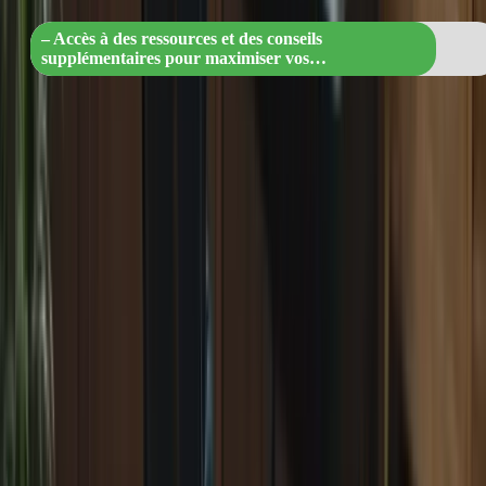
– Accès à des ressources et des conseils
supplémentaires pour maximiser vos…
Une meilleure compréhension des exigences de l’examen
Une familiarisation avec les types de questions posées
Une amélioration de vos compétences linguistiques en
français
Une augmentation de votre confiance en vous
Une meilleure gestion du temps pendant l’examen
Les étapes de la préparation intensive
Pour vous préparer de manière intensive au TCF Canada, vous
devez suivre certaines étapes clés. Voici un aperçu des étapes que
vous devriez suivre :
« Réussir l’examen TCF Canada : Astuce