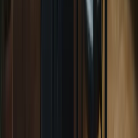
ligne de préparation au TCF Canada. Leurs
en ligne
programmes intensifs sont conçus pour vous aider à
TCF
améliorer vos compétences linguistiques et à vous
Canada
familiariser avec l’examen.
Livres de
Il existe de nombreux livres de préparation au TCF
préparation
Canada disponibles sur le marché. Recherchez des
au TCF
livres qui couvrent tous les aspects de l’examen et qui
Canada
proposent des exercices pratiques.
Il existe également des applications mobiles de
préparation au TCF Canada qui vous permettent de
Applications
pratiquer où que vous soyez. Recherchez des
mobiles
applications qui offrent une variété d’exercices et de
tests.
Les conseils pour réussir le TCF Canada
En plus de suivre une préparation intensive, voici quelques conseils
supplémentaires pour vous aider à réussir le TCF Canada :
« Réussir l’examen de français :
structure, pratiques, préparation et