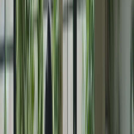
Le TCF Canada est divisé en plusieurs sections, chacune évaluant
une compétence linguistique spécifique. Il est important de connaître
le format de l’examen, les types de questions posées et les critères
d’évaluation utilisés par les examinateurs.
1.1 Format de l’examen
Le TCF Canada se compose de quatre épreuves :
Compréhension écrite
Compréhension orale
Expression écrite
Expression orale
Chaque épreuve est chronométrée et comporte un certain nombre de
questions ou de tâches à accomplir. Il est important de se familiariser
avec le format de chaque épreuve et de pratiquer régulièrement pour
développer les compétences nécessaires.
1.2 Critères d’évaluation
Chaque épreuve du TCF Canada est évaluée selon des critères
spécifiques. Les examinateurs tiennent compte de différents aspects
de votre performance, tels que la précision grammaticale, la richesse
du vocabulaire, la cohérence et la clarté de votre expression.