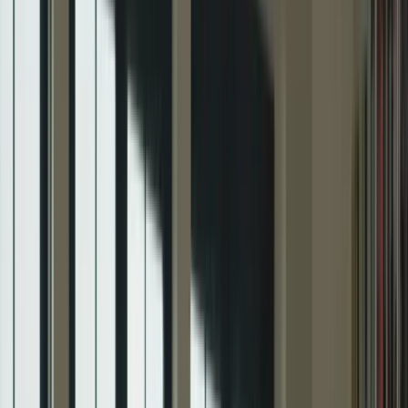
6 avril 2026
Bienvenue dans notre guide de préparation intensif pour le TCF
Canada. Si vous envisagez de passer le Test de Connaissance du
Français pour le Canada, vous êtes au bon endroit. Nous sommes là
pour vous aider à maximiser vos chances de succès et à vous
préparer de manière efficace et intensive.
Qu’est-ce que le TCF Canada ?