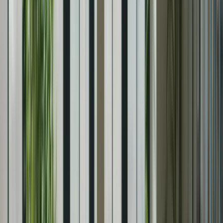
En suivant ces conseils, vous améliorerez votre expression écrite et
serez mieux préparé pour cette section du test.
Section d’expression orale
La section d’expression orale du TCF Canada évalue votre capacité
à parler en français. Voici quelques conseils pour vous préparer
efficacement :
Pratiquez régulièrement la conversation en français avec un
partenaire de langue ou un tuteur.
Entraînez-vous à présenter des sujets, à exprimer des opinions
et à participer à des discussions en français.
Travaillez sur votre prononciation, votre intonation et votre
fluidité en français.
Enregistrez-vous en train de parler en français et écoutez-vous
pour identifier vos points faibles et les améliorer.
En suivant ces conseils, vous améliorerez votre expression orale et
serez mieux préparé pour cette section du test.
La préparation intensive est la clé du succès au TCF Canada. En
suivant notre guide de préparation intensif, vous serez mieux préparé