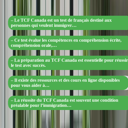
grâce à une préparation efficace ! »
– Le TCF Canada est un test de français destiné aux
personnes qui veulent immigrer…
– Ce test évalue les compétences en compréhension écrite,
compréhension orale,…
– La préparation au TCF Canada est essentielle pour réussir
le test avec succès.
– Il existe des ressources et des cours en ligne disponibles
pour vous aider à…
– La réussite du TCF Canada est souvent une condition
préalable pour l’immigration…