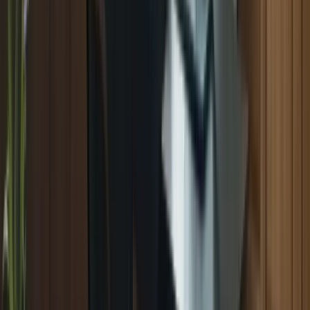
Bienvenue dans ce guide complet de préparation intensif pour le
TCF Canada. Si vous envisagez de passer le Test de Connaissance
du Français pour le Canada, vous êtes au bon endroit. Dans cet
article, nous vous fournirons toutes les informations et les conseils
dont vous avez besoin pour réussir cet examen.
Qu’est-ce que le TCF Canada?
Le TCF Canada est un test de français spécifiquement conçu pour
les personnes qui souhaitent immigrer au Canada. Il évalue les
compétences linguistiques en français des candidats dans les
domaines de la compréhension écrite, de la compréhension orale, de
l’expression écrite et de l’expression orale.
Les avantages de la préparation intensive
La préparation intensive au TCF Canada offre de nombreux
avantages. En vous préparant de manière intensive, vous augmentez
vos chances de réussir l’examen et d’obtenir le score dont vous avez
besoin pour atteindre vos objectifs d’immigration. Voici quelques-
uns des avantages de la préparation intensive :