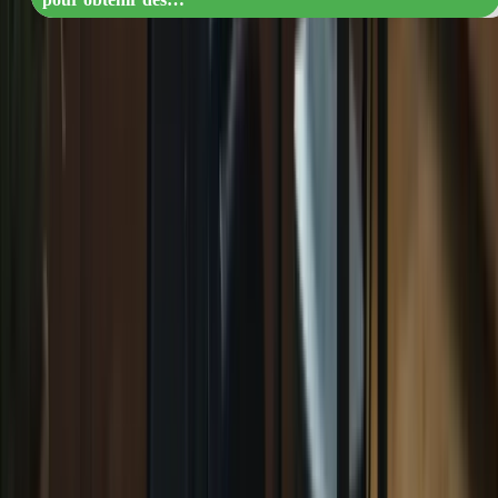
Évaluer votre niveau de français actuel
Identifier vos points faibles et vos points forts
Créer un plan d’étude détaillé
Utiliser des ressources de préparation de qualité
Pratiquer régulièrement avec des exercices et des tests
Participer à des cours de préparation ou à des programmes en
ligne
Faire des simulations d’examen en conditions réelles
Revoir et analyser vos résultats
Apporter des ajustements à votre plan d’étude si nécessaire
Les ressources de préparation
recommandées
Pour vous aider dans votre préparation intensive au TCF Canada,
voici quelques ressources recommandées :
Ressource
Description
Le site formation-tcfcanada.com propose des cours en
Formation