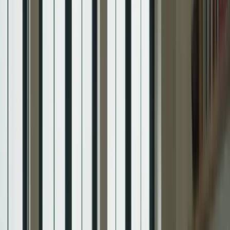
– Le TCF Canada est un test de langue française reconnu par
le gouvernement canadien, qui évalue vos compétences en
français dans les domaines de la compréhension écrite, de la
compréhension orale, de l’expression écrite et de l’expression
orale.
– Il est nécessaire de passer le TCF Canada si vous souhaitez
immigrer au Canada, obtenir la citoyenneté canadienne ou
étudier dans une université francophone.
– Le TCF Canada est un passage obligé pour tous ceux qui
veulent prouver leur niveau de français et atteindre leurs
objectifs d’immigration, de citoyenneté ou d’études au
Canada.