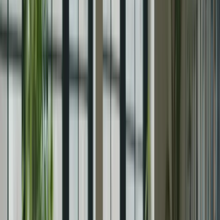
Pratiquez l’écoute active en prenant des notes pendant que
vous écoutez un enregistrement.
Entraînez-vous à répondre à des questions à choix multiples et
à des questions ouvertes sur des enregistrements audio en
français.
Utilisez des ressources en ligne, telles que des exercices et des
tests pratiques, pour vous entraîner régulièrement.
En suivant ces conseils, vous améliorerez votre compréhension orale
et serez mieux préparé pour cette section du test.
Section d’expression écrite
La section d’expression écrite du TCF Canada évalue votre capacité
à écrire en français. Voici quelques conseils pour vous préparer
efficacement :
Pratiquez régulièrement l’écriture en français en rédigeant des
essais, des lettres ou des courriels.
Entraînez-vous à structurer vos idées de manière claire et
cohérente.
Utilisez un vocabulaire varié et précis pour exprimer vos
idées.
Corrigez et révisez vos écrits pour améliorer votre grammaire,
votre orthographe et votre style d’écriture.