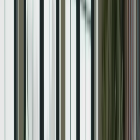
La section de compréhension écrite du TCF Canada évalue votre
capacité à comprendre et à interpréter des textes écrits en français.
Pour vous préparer efficacement, nous vous recommandons de
suivre les étapes suivantes :
Lisez régulièrement des articles de journaux, des magazines
ou des livres en français pour vous familiariser avec la langue
et le style d’écriture.
Pratiquez la lecture rapide et la recherche d’informations clés
dans un texte.
Entraînez-vous à répondre à des questions à choix multiples et