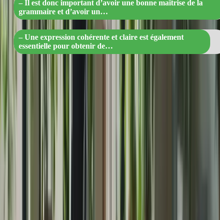
– Il est donc important d’avoir une bonne maîtrise de la
grammaire et d’avoir un…
– Une expression cohérente et claire est également
essentielle pour obtenir de…
Il est essentiel de comprendre ces critères d’évaluation et de
travailler sur les aspects qui nécessitent une amélioration. En vous
concentrant sur les compétences spécifiques évaluées dans chaque
épreuve, vous pourrez optimiser vos résultats.
2. Méthodes de préparation
La préparation au TCF Canada nécessite une approche méthodique
et structurée. Voici quelques méthodes efficaces pour vous aider à
vous préparer de manière intensive :
« Réussissez le TCF Canada : Planifiez,