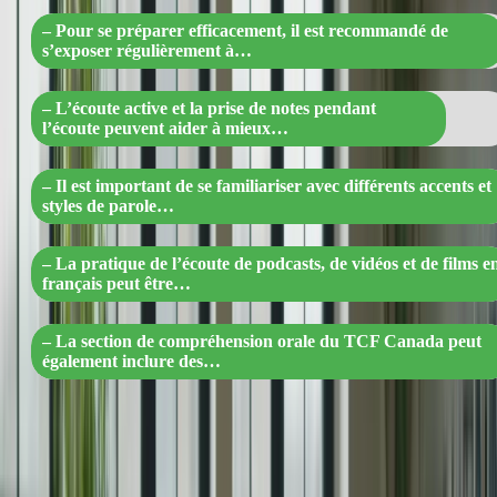
– Pour se préparer efficacement, il est recommandé de
s’exposer régulièrement à…
– L’écoute active et la prise de notes pendant
l’écoute peuvent aider à mieux…
– Il est important de se familiariser avec différents accents et
styles de parole…
– La pratique de l’écoute de podcasts, de vidéos et de films e
français peut être…
– La section de compréhension orale du TCF Canada peut
également inclure des…
Écoutez régulièrement des podcasts, des émissions de radio
ou des enregistrements audio en français pour vous habituer à
la prononciation et à la vitesse de la langue.