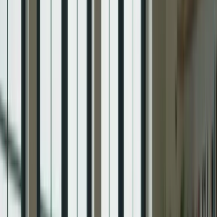
Abonnez vous
Pourquoi une préparation intensive est-
elle importante ?
La préparation intensive au TCF Canada est essentielle pour
plusieurs raisons. Tout d’abord, le test est exigeant et évalue vos
compétences dans plusieurs domaines. Une préparation intensive
vous permettra de vous familiariser avec le format du test, de
comprendre les attentes des examinateurs et de vous entraîner sur
des sujets similaires à ceux du test réel. De plus, une préparation
intensive vous permettra d’identifier vos points faibles et de les
améliorer avant le jour de l’examen. Enfin, une préparation intensive
vous donnera confiance en vous et réduira votre stress le jour de
l’examen.
Notre guide de préparation intensif pour
le TCF Canada