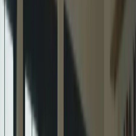
Cliquez ici pour ouvrir le menu
👈
●
Cliquez ici
Accueil
Expression écrite
Expression orale
Compréhension écrite
Compréhension orale
Examen blanc
Mon compte
Retour aux articles
Guide de Préparation Intensif pour le
TCF Canada