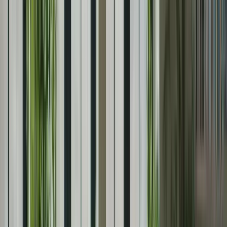
pour chaque section du test et augmenterez vos chances de réussite.
N’oubliez pas de pratiquer régulièrement, de vous entraîner avec des
ressources en ligne et de vous faire confiance le jour de l’examen.
Bonne chance !
Bienvenue dans notre guide de préparation intensif pour le TCF
Canada. Si vous envisagez de passer le Test de Connaissance du
Français pour le Canada, vous êtes au bon endroit. Dans cet article,
nous vous fournirons des conseils, des méthodes et des ressources
pour vous aider à maximiser vos chances de réussite à cet examen.
1. Comprendre le TCF Canada
Avant de commencer votre préparation, il est essentiel de
comprendre en quoi consiste le TCF Canada. Il s’agit d’un test de
français spécifiquement conçu pour les personnes qui souhaitent
immigrer au Canada ou étudier dans une université canadienne. Le
test évalue vos compétences en compréhension écrite,
compréhension orale, expression écrite et expression orale.
« Le TCF Canada : réussissez
l’immigration et l’admission universitai