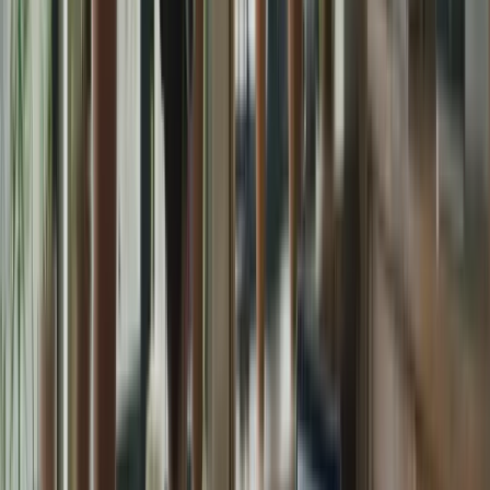
2.1 Cours en ligne
Les cours en ligne sont un excellent moyen de vous préparer au
TCF Canada. Ils vous permettent d’apprendre à votre rythme, de
bénéficier de ressources pédagogiques de qualité et d’interagir avec
des enseignants expérimentés. Notre service de formation en ligne
pour le TCF Canada propose des cours sur mesure adaptés à vos
besoins spécifiques.
Les cours en ligne vous permettent de travailler sur les différentes
compétences évaluées dans le TCF Canada, d’obtenir des conseils
personnalisés et de pratiquer régulièrement. Ils vous aident à vous
familiariser avec le format de l’examen et à développer les
compétences nécessaires pour réussir.
2.2 Simulations d’examen
Les simulations d’examen sont un outil précieux pour vous préparer
au TCF Canada. Elles vous permettent de vous familiariser avec le
format de l’examen, de vous entraîner à gérer votre temps et de vous
évaluer dans des conditions réelles.