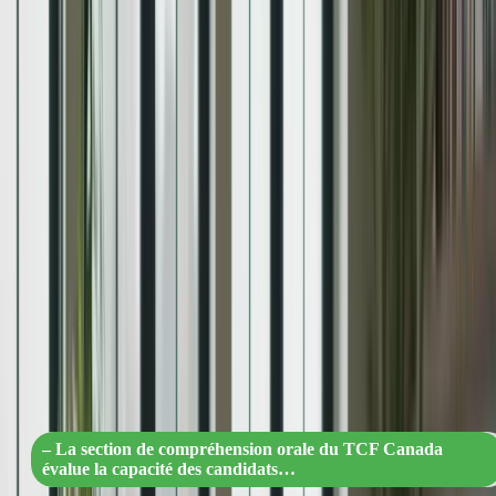
à des questions ouvertes sur des textes en français.
Utilisez des ressources en ligne, telles que des exercices et des
tests pratiques, pour vous entraîner régulièrement.
En suivant ces étapes, vous améliorerez votre compréhension écrite
et serez mieux préparé pour la section du test.
Section de compréhension orale
La section de compréhension orale du TCF Canada évalue votre
capacité à comprendre des conversations et des enregistrements
audio en français. Voici quelques conseils pour vous préparer
efficacement :
« Boostez votre compréhension orale
pour réussir le TCF Canada : conseils
pratiques et astuces essentielles »
– La section de compréhension orale du TCF Canada
évalue la capacité des candidats…