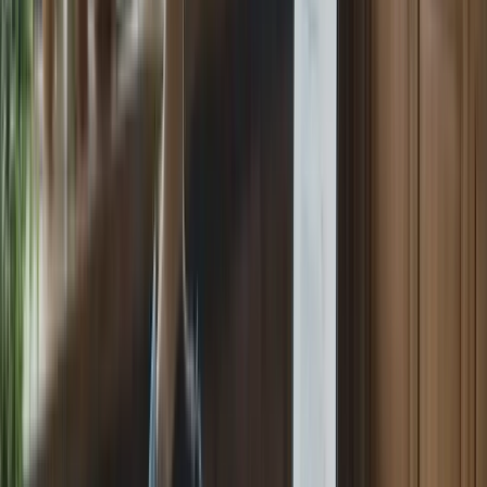
Notre service de formation en ligne propose des simulations
d’examen en conditions réelles, avec des questions et des tâches
similaires à celles de l’examen réel. Cela vous permet de vous
entraîner efficacement et de vous préparer mentalement à l’examen.
2.3 Pratique régulière
La pratique régulière est essentielle pour améliorer vos compétences
en français et vous préparer au TCF Canada. Consacrez du temps
chaque jour à la lecture, à l’écoute, à l’écriture et à la pratique de
l’expression orale.
Utilisez des ressources variées, telles que des articles de presse, des
podcasts, des vidéos et des exercices de grammaire. Essayez de vous
immerger autant que possible dans la langue française en regardant
des films, en écoutant de la musique et en discutant avec des
locuteurs natifs.
3. Ressources supplémentaires
En plus des méthodes de préparation mentionnées ci-dessus, il existe
de nombreuses ressources supplémentaires disponibles pour vous