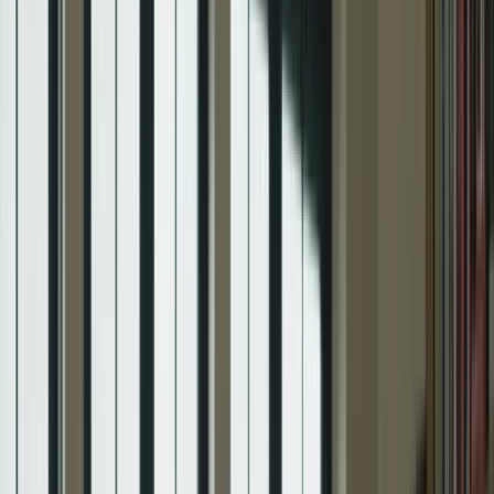
Le TCF Canada est un test de langue française reconnu par le
gouvernement canadien pour l’immigration, la citoyenneté et les
études. Il évalue vos compétences en français dans les domaines de
la compréhension écrite, de la compréhension orale, de l’expression
écrite et de l’expression orale. Que vous souhaitiez immigrer au
Canada, obtenir la citoyenneté canadienne ou étudier dans une
université francophone, le TCF Canada est un passage obligé.