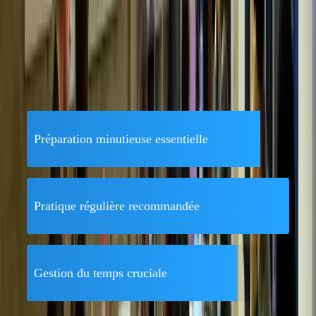
Préparation Essentielle
Préparation minutieuse essentielle
Pratique régulière recommandée
Gestion du temps cruciale