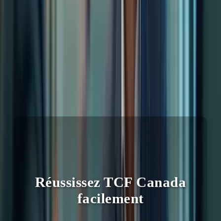
Technique
Description
Structure
Organiser vos idées logiquement
Vocabulaire
Choisir les mots appropriés
Grammaire
Assurer la correction de votre écrit
“J’ai appris à mieux structurer mes idées grâce aux cours
d’expression écrite.” – Sophie B.
FAQ:
Réussissez TCF Canada
facilement