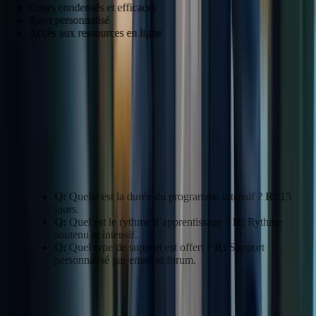
Cours condensés et efficaces
Suivi personnalisé
Accès aux ressources en ligne
Durée
Contenu
15
Cours intensifs, simulations, support personnalisé. Parfait
jours
pour un démarrage rapide avec le Pack Essentiel !
“Le programme intensif m’a permis de progresser rapidement et
efficacement.” – Isabelle R.
FAQ:
Q:
Quelle est la durée du programme intensif ?
R:
15
jours.
Q:
Quel est le rythme d’apprentissage ?
R:
Rythme
soutenu et intensif.
Q:
Quel type de support est offert ?
R:
Support
personnalisé par email et forum.
Programme intensif de 2 mois