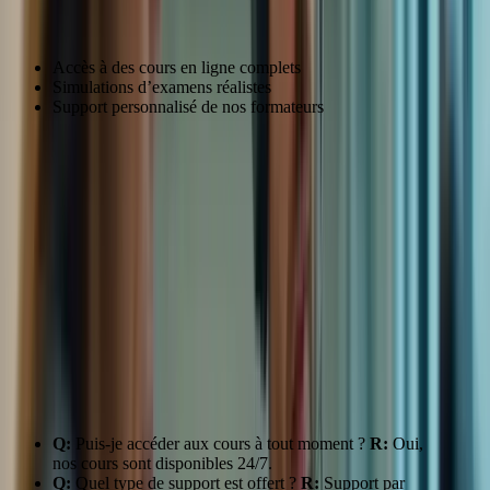
Accès à des cours en ligne complets
Simulations d’examens réalistes
Support personnalisé de nos formateurs
Ressource
Description
Cours en
Modules complets couvrant toutes les compétences.
ligne
Choisissez le
pack
qui vous convient le mieux !
Pratique en conditions réelles d’examen pour vous
Simulations
préparer au mieux.
Accès à des formateurs expérimentés pour répondre à
Support
toutes vos questions.
“J’ai adoré la flexibilité des cours en ligne. Cela m’a permis
d’étudier à mon propre rythme.” – Marie D.
FAQ:
Q:
Puis-je accéder aux cours à tout moment ?
R:
Oui,
nos cours sont disponibles 24/7.
Q:
Quel type de support est offert ?
R:
Support par