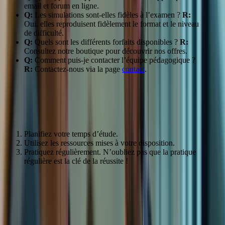
email et forum en ligne.
Q:
Les simulations sont-elles fidèles à l’examen ?
R:
Oui, elles reproduisent fidèlement le format et le niveau
de difficulté.
Q:
Quels sont les différents forfaits disponibles ?
R:
Consultez notre boutique pour découvrir nos offres.
Q:
Comment puis-je contacter l’équipe pédagogique ?
R:
Contactez-nous via la page
contact
.
Conseils pour une préparation efficace au TCF
Canada
Planifiez votre temps d’étude.
Utilisez les ressources mises à votre disposition.
Pratiquez régulièrement. N’oubliez pas que la pratique
régulière est la clé de la réussite !
Compréhension écrite et orale : Maîtrisez
les bases