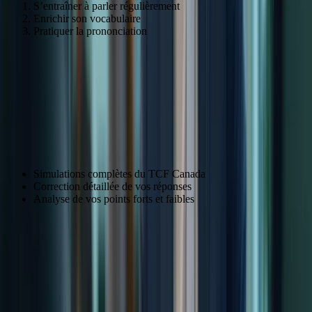
S’entraîner à parler régulièrement
Enrichir son vocabulaire
Pratiquer la prononciation
Simulations d’examen et stratégies de
réussite
Simulations d’examen réalistes pour une
préparation optimale
Simulations complètes du TCF Canada
Correction détaillée de vos réponses
Analyse de vos points forts et faibles
Fonctionnalité
Description
Examens complets reproduisant les conditions
Simulations
réelles
Correction
Analyse détaillée de vos réponses
Analyse
Identification de vos points forts et faibles