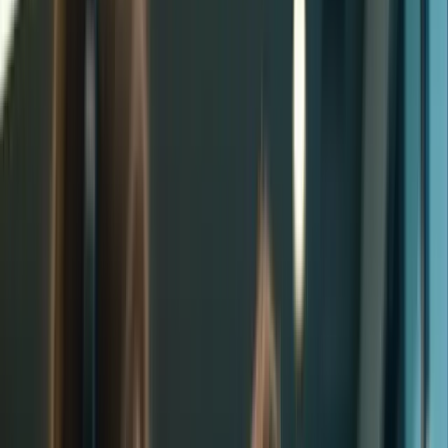
Bienvenue sur la plateforme TCF Canada
FORMATIONS
TARIFS
BLOG
CONTACTEZ-
NOUS