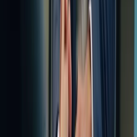
permettant de maîtriser toutes les compétences nécessaires pour
réussir l’examen avec confiance. Nous mettons à votre disposition
des simulateurs d’examen réalistes et un accompagnement
personnalisé pour vous guider à chaque étape. Pour une préparation
ciblée à l’épreuve écrite, consultez notre offre dédiée à la Rédaction
– Épreuve Écrite. Explorez l’ensemble de nos offres dans la
Catégorie Packs
pour trouver la solution idéale.
N’attendez plus pour concrétiser votre objectif ! Contactez-nous dès
aujourd’hui au +1 (506) 253-6067 pour discuter de vos besoins et
obtenir une offre de formation sur mesure. Rejoignez notre
communauté d’apprenants et franchissez le cap vers la réussite du
TCF Canada ! Ensemble, atteignons vos objectifs linguistiques.
Pour commencer, visitez notre Boutique et découvrez nos offres.
Vous pouvez également nous contacter via notre page Contact.
« `
préparer au TCF canada Plate-forme spécialisée dans la préparation
au TCF Canada Tests à conditions réelles.