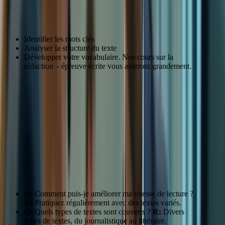
Techniques pour améliorer votre compréhension
écrite
Identifier les mots clés
Analyser la structure du texte
Développer votre vocabulaire. Nos cours sur la
rédaction – épreuve écrite vous aideront grandement.
Technique
Description
Mots clés
Identifier les informations essentielles
Structure
Comprendre l’organisation du texte
Vocabulaire
Enrichir son lexique
“Les exercices de compréhension écrite m’ont vraiment aidé à
améliorer ma vitesse de lecture.” – Jean-Pierre L.
FAQ:
Q:
Comment puis-je améliorer ma vitesse de lecture ?
R:
Pratiquez régulièrement avec des textes variés.
Q:
Quels types de textes sont couverts ?
R:
Divers
types de textes, du journalistique au littéraire.