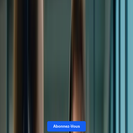
6 avril 2026
Vous rêvez d’immigrer au Canada ? Le Test de Connaissance du
Français (TCF) est une étape cruciale pour concrétiser ce rêve.
Obtenir une bonne note au TCF Canada est synonyme
d’opportunités, d’ouverture sur un nouveau chapitre de votre vie, et
d’un avenir prometteur. Mais réussir cet examen exige une
préparation rigoureuse et efficace. C’est là qu’intervient Formation-
TCFCanada.com !
Chez Formation-TCFCanada.com, nous comprenons les défis que
représente la préparation au TCF. Nous savons que le stress, le
manque de temps et le sentiment d’être seul face à cette épreuve
peuvent vous freiner. C’est pourquoi nous avons créé un réseau
d’apprenants dynamique et solidaire, un espace où vous pouvez
échanger, collaborer et progresser ensemble vers la réussite. Nos
différents
Packs
, du
Pack Essentiel
au
Pack Platinium
, sont conçus
pour vous accompagner au mieux.
Abonnez-Vous