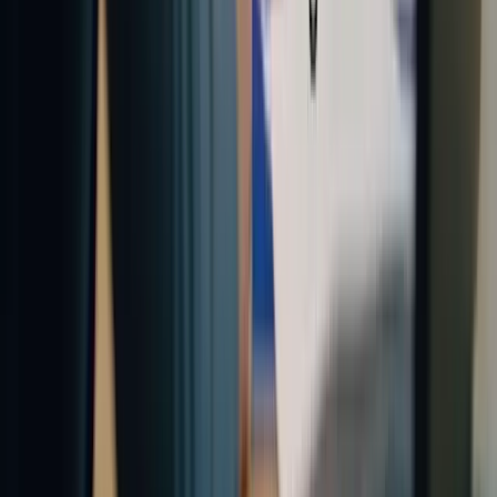
WhatsApp
Liens rapides
À propos
Tarification
FAQ
TCF Canada
Contact
Légal
Confidentialité