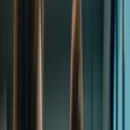
Cliquez ici pour ouvrir le menu
👈
●
Cliquez ici
Accueil
Expression écrite
Expression orale
Compréhension écrite
Compréhension orale
Examen blanc
Mon compte
Retour aux articles
Formation TCF Canada : Joignez-vous à
notre réseau d'apprenants