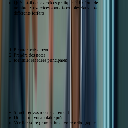
Q:
Y a-t-il des exercices pratiques ?
R:
Oui, de
nombreux exercices sont disponibles dans nos
différents forfaits.
Améliorer votre compréhension orale : Exercices et
stratégies
Écouter activement
Prendre des notes
Identifier les idées principales
Expression écrite et orale : Exprimez-
vous avec aisance
Techniques pour une expression écrite efficace
Structurer vos idées clairement
Utiliser un vocabulaire précis
Vérifier votre grammaire et votre orthographe