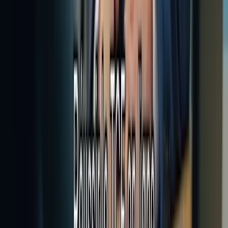
Maîtrisez les techniques essentielles pour réussir l'examen TCF
Canada.
ayoub@tcfcanada.com
+1 506 253 6067
Montréal, QC, Canada