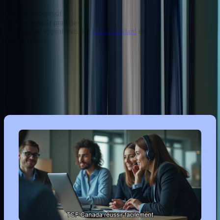
Apprentissage progressif
Plus de temps pour la pratique
Suivi personnalisé approfondi. Le
Pack Standard
est
idéal pour ce rythme.
« `
Conclusion : Prêt à réussir le TCF
Canada ?