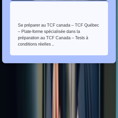
Se préparer au TCF canada – TCF Québec
– Plate-forme spécialisée dans la
préparation au TCF Canada – Tests à
Vous avez découvert comment Formation-TCFCanada.com peut
vous accompagner dans votre préparation au TCF Canada, grâce à
des cours en ligne complets et adaptés à vos besoins. Nous avons
exploré les différentes méthodes d’apprentissage, les ressources
disponibles et les avantages de notre approche personnalisée. Que
vous optiez pour le Pack Essentiel, le Pack Standard, le Pack
Platinium ou un programme sur mesure, vous bénéficierez d’un
accompagnement de qualité.
Chez Formation-TCFCanada.com, notre expertise réside dans notre
engagement à vous fournir une formation de qualité supérieure, vous