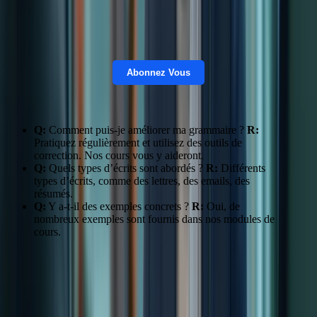
Abonnez Vous
Q:
Comment puis-je améliorer ma grammaire ?
R:
Pratiquez régulièrement et utilisez des outils de
correction. Nos cours vous y aideront.
Q:
Quels types d’écrits sont abordés ?
R:
Différents
types d’écrits, comme des lettres, des emails, des
résumés.
Q:
Y a-t-il des exemples concrets ?
R:
Oui, de
nombreux exemples sont fournis dans nos modules de
cours.
Maîtriser l’expression orale : Conseils et exercices
pratiques