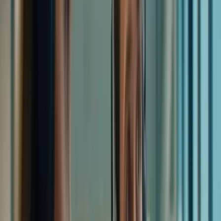
expériences, poser vos questions, recevoir des conseils
personnalisés, et vous sentir soutenu à chaque étape de votre
préparation. C’est une véritable communauté d’apprentissage qui
vous accompagnera jusqu’à l’obtention de votre certification. Pour
une préparation ciblée sur l’épreuve écrite, consultez notre offre
dédiée à la
Rédaction – Épreuve Écrite
.
Dans cet article, nous allons explorer les nombreux avantages de
rejoindre notre réseau d’apprenants Formation-TCFCanada.com.
Nous verrons comment nos cours en ligne, nos simulations
d’examen et notre soutien personnalisé vous aideront à maîtriser les
quatre compétences du TCF : compréhension écrite, compréhension
orale, expression écrite et expression orale. N’hésitez pas à consulter
notre
Boutique
pour découvrir nos offres. Préparez-vous à découvrir
comment vous pouvez transformer votre préparation au TCF en une
expérience enrichissante et collaborative !
Avantages du Réseau
Détails
d’Apprenants
Soutien communautaire
Échange d’expériences et de conseils
Progression collective et
Motivation accrue
encouragement mutuel
Accès à des outils et des documents
Ressources supplémentaires
exclusifs