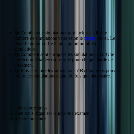
“Les simulations m’ont permis de me familiariser avec le format de
l’examen et de gérer mon stress.” – Marc P.
FAQ:
Q:
Combien de simulations sont incluses ?
R:
Le
nombre de simulations varie selon le
forfait
choisi. Le
Pack Platinium offre le plus grand nombre de
simulations.
Q:
Comment sont corrigées les simulations ?
R:
Une
correction détaillée est fournie pour chaque partie de
l’examen.
Q:
Puis-je refaire les simulations ?
R:
Oui, vous pouvez
refaire les simulations autant de fois que nécessaire.
Stratégies pour réussir le jour J
Gérer votre stress
Bien vous organiser le jour de l’examen
Rester concentré