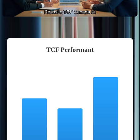
TCF Performant