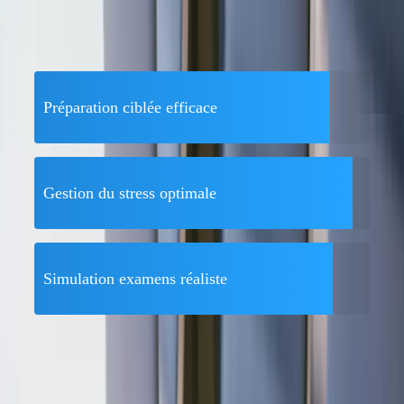
Préparation Efficace
Préparation ciblée efficace
Gestion du stress optimale
Simulation examens réaliste
Conseils Pratiques pour la Préparation