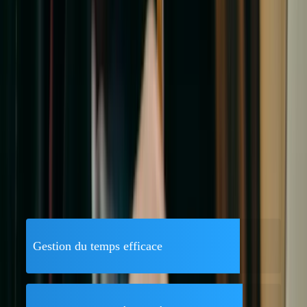
Temps Optimise
Gestion du temps efficace