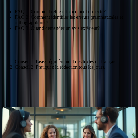
FAQ 1: Comment relire efficacement un texte?
FAQ 2: Comment identifier les erreurs grammaticales et
orthographiques?
FAQ 3: Quand demander un avis extérieur?
Améliorer sa rédaction au quotidien
Conseil 1: Lisez régulièrement des textes en français.
Conseil 2: Pratiquez la rédaction tous les jours.
Préparation Intensive pour le TCF
Canada