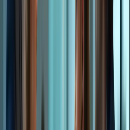
vous préparent aux conditions réelles. Optez pour le
Pack Standard
pour bénéficier de cette option.
Type de
Avantages
simulation
Simulations en
Pratique réaliste, feedback immédiat, suivi de vos
ligne
progrès.
Citation: « Les simulations m’ont permis de me familiariser avec le
format de l’examen. » – Isabelle Moreau
FAQ 1: Où trouver des simulations d’examen?
FAQ 2: Comment analyser ses erreurs après une
simulation?
FAQ 3: Combien de simulations dois-je faire?
Conseils pour progresser
Conseil 1: Analysez vos erreurs et corrigez-les.
Conseil 2: Demandez de l’aide à un professeur ou à un
tuteur.