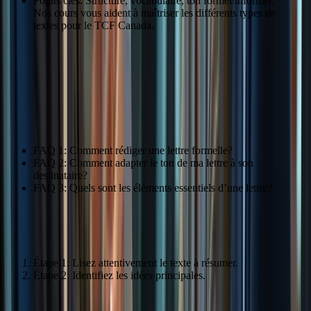
Points clés: Structure, vocabulaire, ton formel/informel.
Nos cours vous aident à maîtriser les différents types de
textes pour le TCF Canada.
Type de lettre
Caractéristiques
Lettre formelle
Ton formel, structure précise, vocabulaire approprié.
Citation: « J’ai appris à rédiger des lettres claires et concises. » –
Thomas Durand
FAQ 1: Comment rédiger une lettre formelle?
FAQ 2: Comment adapter le ton de ma lettre à son
destinataire?
FAQ 3: Quels sont les éléments essentiels d’une lettre?
Rédaction de résumés
Étape 1: Lisez attentivement le texte à résumer.
Étape 2: Identifiez les idées principales.