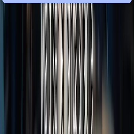
Vous avez désormais toutes les clés en main pour réussir l’épreuve
d’expression écrite du TCF Canada ! Nous avons exploré les points
essentiels de la rédaction, de la planification à la relecture, en passant
par la maîtrise du vocabulaire et de la grammaire. N’oubliez pas
l’importance de la pratique régulière et de l’analyse de vos erreurs
pour progresser efficacement. Pour vous entraîner, consultez nos
différents
Packs
et choisissez celui qui correspond le mieux à vos
besoins et à votre rythme d’apprentissage.
Chez Formation-TCFCanada.com, nous sommes fiers de vous
accompagner dans cette démarche. Notre expertise en préparation au
TCF Canada, combinée à nos méthodes pédagogiques innovantes,
vous garantit une progression rapide et efficace. Nous vous offrons
un soutien personnalisé et des outils performants pour vous aider à
atteindre votre objectif. Par exemple, notre Pack Platinium offre une
préparation complète et intensive.
Alors, n’attendez plus ! Contactez-nous dès aujourd’hui pour
discuter de vos besoins et obtenir une offre de formation sur mesure.
Pour commencer votre préparation, découvrez nos différents forfaits
sur notre
Boutique
, comme le Pack Essentiel ou le Pack Standard.
Ensemble, préparons-vous à réussir haut la main l’expression écrite
du TCF Canada. Votre succès est notre priorité ! Besoin d’aide pour