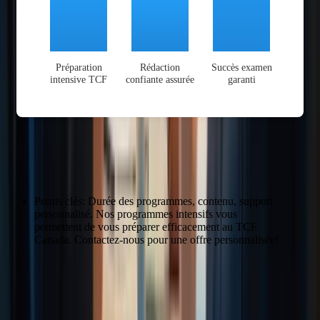
Préparation
Rédaction
Succès examen
intensive TCF
confiante assurée
garanti
Programmes Intensifs
Points clés: Durée des programmes, contenu, support
personnalisé. Nos programmes intensifs vous
permettent de vous préparer efficacement au TCF
Canada. Contactez-nous pour une offre personnalisée!
Programme
Durée
Intensif 15 jours
15 jours