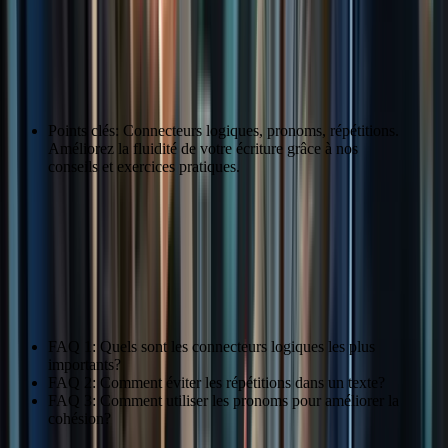
Perfectionner sa Cohésion et sa
Cohérence
Cohésion textuelle
Points clés: Connecteurs logiques, pronoms, répétitions.
Améliorez la fluidité de votre écriture grâce à nos
conseils et exercices pratiques.
Connecteur
Fonction
Cependant
Opposition
Citation: « J’ai appris à utiliser les connecteurs logiques pour
améliorer la cohésion de mes textes. » – Léa Fournier
FAQ 1: Quels sont les connecteurs logiques les plus
importants?
FAQ 2: Comment éviter les répétitions dans un texte?
FAQ 3: Comment utiliser les pronoms pour améliorer la
cohésion?