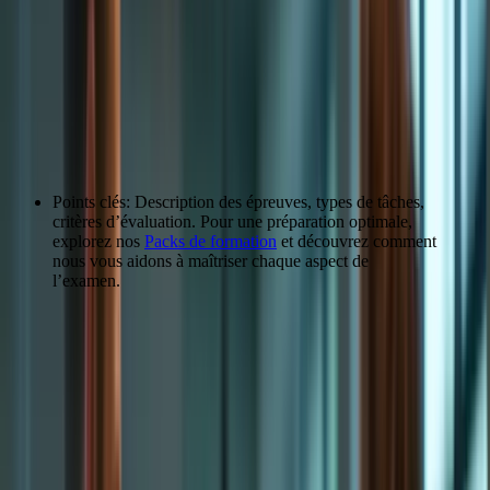
« `
Maîtriser l’Expression Écrite du TCF
Canada
Comprendre les exigences du TCF Canada
Points clés: Description des épreuves, types de tâches,
critères d’évaluation. Pour une préparation optimale,
explorez nos
Packs de formation
et découvrez comment
nous vous aidons à maîtriser chaque aspect de
l’examen.
Critère
Description
Le texte doit présenter une progression logique des idées,
Cohérence
avec une unité de sens globale.
Les phrases et les paragraphes doivent être liés entre eux
Cohésion
de manière fluide, grâce à des connecteurs logiques et
des pronoms.
Citation: « J’ai trouvé les exercices de pratique très utiles pour me