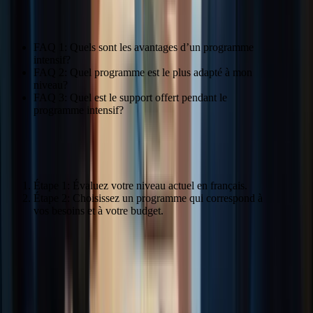
Citation: « Le programme intensif m’a permis de progresser
rapidement. » – Amandine Lefebvre
FAQ 1: Quels sont les avantages d’un programme
intensif?
FAQ 2: Quel programme est le plus adapté à mon
niveau?
FAQ 3: Quel est le support offert pendant le
programme intensif?
Choisir le bon programme
Étape 1: Évaluez votre niveau actuel en français.
Étape 2: Choisissez un programme qui correspond à
vos besoins et à votre budget.
« `
Conclusion : Prêt à maîtriser l’expression
écrite du TCF Canada ?