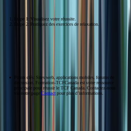
Préparation mentale pour l’examen
Étape 1: Visualisez votre réussite.
Étape 2: Pratiquez des exercices de relaxation.
Les Ressources pour Réussir le TCF
Canada
Ressources en ligne
Points clés: Sites web, applications mobiles, forums de
discussion. Formation-TCFCanada est votre ressource
principale pour réussir le TCF Canada. Contactez-nous
via notre page
Contact
pour plus d’informations.
Ressource
Description
Site web Formation-
Plateforme complète de préparation au
TCFCanada
TCF Canada.