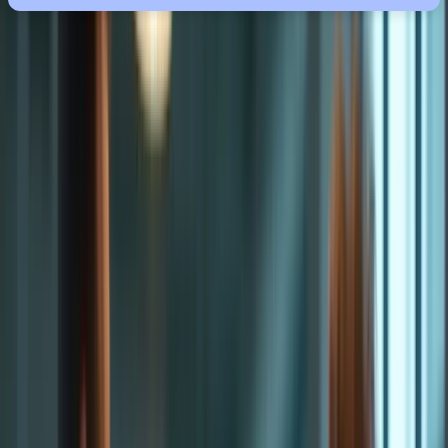
Dans cet article, nous allons explorer ensemble les différents aspects
de l’expression écrite du TCF Canada. Nous verrons comment
structurer vos réponses, enrichir votre vocabulaire, maîtriser la
grammaire et, surtout, développer une méthode efficace pour vous
sentir serein et confiant le jour de l’examen. Préparez-vous à
découvrir des techniques pratiques et des conseils précieux qui
feront toute la différence. N’hésitez pas à consulter notre section
dédiée à la
rédaction – épreuve écrite
pour plus d’informations.
Thème
Contenu
Conseils et stratégies pour une préparation
Préparation efficace
optimale
Maîtrise de la
Exercices et techniques pour améliorer votre
grammaire
grammaire
Enrichissement du
Méthodes pour élargir votre vocabulaire
vocabulaire
Stratégies pour gérer efficacement votre temps
Gestion du temps
pendant l’examen
Ensemble, franchissons cette étape importante vers votre réussite au
TCF Canada ! Contactez-nous via
notre formulaire de contact
pour
une offre personnalisée.