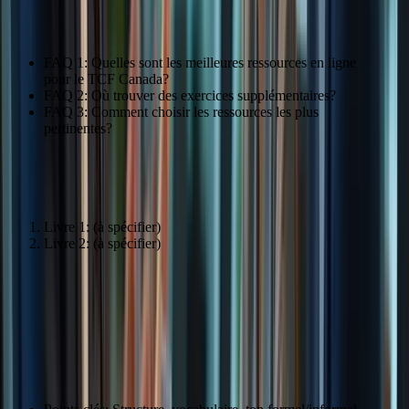
Citation: « Le site web est une mine d’informations précieuses. » –
Chloé Petit
FAQ 1: Quelles sont les meilleures ressources en ligne
pour le TCF Canada?
FAQ 2: Où trouver des exercices supplémentaires?
FAQ 3: Comment choisir les ressources les plus
pertinentes?
Livres et manuels
Livre 1: (à spécifier)
Livre 2: (à spécifier)
Comprendre les Différents Types de
Textes
Rédaction de lettres