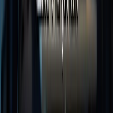
la rédaction ? Consultez nos cours dédiés à la Rédaction – Épreuve
Écrite. N’hésitez pas à nous appeler au +1 (506) 253-6067 ou à
nous contacter via notre page Contact pour en savoir plus.
« `
préparer au TCF canada Plate-forme spécialisée dans la préparation
au TCF Canada Tests à conditions réelles.
Maîtrisez les techniques essentielles pour réussir l'examen TCF
Canada.
ayoub@tcfcanada.com
+1 506 253 6067
Montréal, QC, Canada