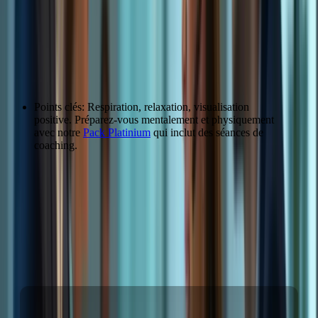
Surmonter le Stress de l’Examen
Techniques de gestion du stress
Points clés: Respiration, relaxation, visualisation
positive. Préparez-vous mentalement et physiquement
avec notre
Pack Platinium
qui inclut des séances de
coaching.
Technique
Description
Respiration
Inspirez profondément par le nez, expirez lentement
profonde
par la bouche.
Citation: « J’ai appris à gérer mon stress grâce aux conseils du
formateur. » – Lucas Bernard