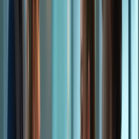
claire. » – Antoine Dupont
FAQ 1: Comment rédiger une introduction efficace?
FAQ 2: Comment développer un argument de manière
convaincante?
FAQ 3: Comment conclure une rédaction de manière
pertinente?
Techniques de rédaction efficaces
Technique 1: Utilisez des connecteurs logiques pour
relier vos idées.
Technique 2: Variez la longueur de vos phrases.
Pratiquer et se Perfectionner
Simulations d’examen
Points clés: Importance de la pratique, gestion du
temps, analyse des erreurs. Nos simulations d’examen