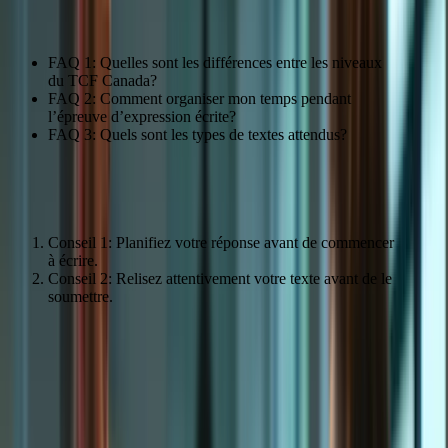
préparer à l’épreuve. » – Marie Dubois
FAQ 1: Quelles sont les différences entre les niveaux
du TCF Canada?
FAQ 2: Comment organiser mon temps pendant
l’épreuve d’expression écrite?
FAQ 3: Quels sont les types de textes attendus?
Conseils pour réussir l’épreuve
Conseil 1: Planifiez votre réponse avant de commencer
à écrire.
Conseil 2: Relisez attentivement votre texte avant de le
soumettre.
Améliorer sa Grammaire et son
Orthographe
Grammaire française : les points essentiels