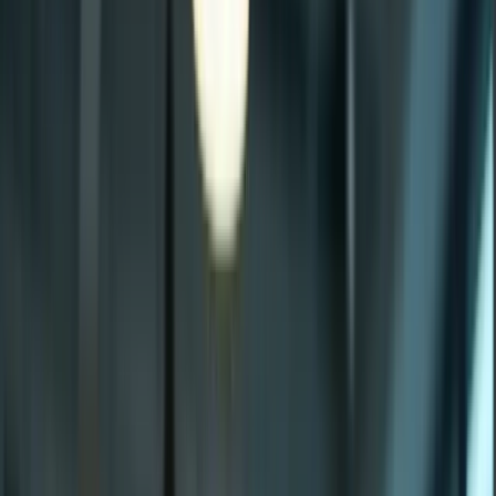
Cliquez ici pour ouvrir le menu
👈
●
Cliquez ici
Accueil
Expression écrite
Expression orale
Compréhension écrite
Compréhension orale
Examen blanc
Mon compte
Retour aux articles
Expression écrite TCF Canada : Rédigez
avec confiance