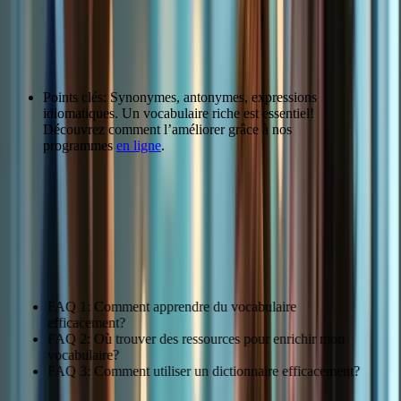
Développer son Vocabulaire et son Style
Enrichir son vocabulaire
Points clés: Synonymes, antonymes, expressions
idiomatiques. Un vocabulaire riche est essentiel!
Découvrez comment l’améliorer grâce à nos
programmes
en ligne
.
Mot
Synonymes
Important
Essentiel, crucial, vital, capital
Citation: « J’ai appris beaucoup de nouveaux mots grâce aux
cours. » – Sophie Lefevre
FAQ 1: Comment apprendre du vocabulaire
efficacement?
FAQ 2: Où trouver des ressources pour enrichir mon
vocabulaire?
FAQ 3: Comment utiliser un dictionnaire efficacement?