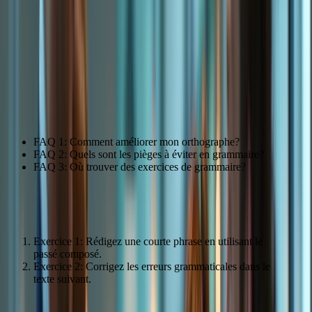
Thème
Ressources
Accord du
Exercices pratiques et explications détaillées
participe
disponibles sur notre plateforme.
passé
Les temps du
Apprenez à maîtriser les différents temps du passé
passé
pour une expression écrite précise et nuancée.
Citation: « Le cours m’a permis de revoir les bases de la grammaire
française. » – Jean-Pierre Martin
FAQ 1: Comment améliorer mon orthographe?
FAQ 2: Quels sont les pièges à éviter en grammaire?
FAQ 3: Où trouver des exercices de grammaire?
Exercices pratiques pour la grammaire
Exercice 1: Rédigez une courte phrase en utilisant le
passé composé.
Exercice 2: Corrigez les erreurs grammaticales dans le
texte suivant.