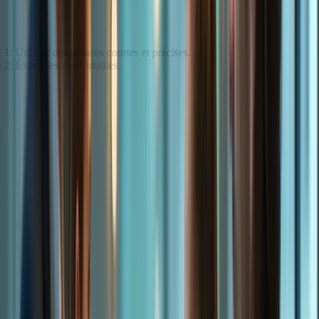
Développer un style clair et concis
Étape 1: Utilisez des phrases courtes et précises.
Étape 2: Évitez les mots inutiles.
Structurer ses Rédactions avec Efficacité
Organiser ses idées
Points clés: Planification, introduction, développement,
conclusion. Nos formations vous apprennent à
structurer vos idées avec clarté et efficacité. Choisissez
le
Pack Essentiel
pour commencer!
Étape
Action
Planification
Créez un plan détaillé avant de commencer à écrire.
Introduction
Présentez clairement le sujet de votre rédaction.
Citation: « J’ai appris à structurer mes idées de manière logique et