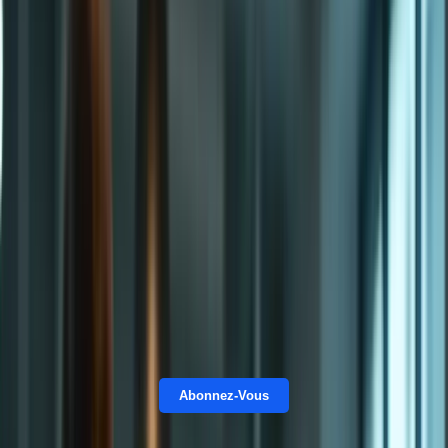
écrite peut sembler particulièrement intimidante. Mais rassurez-
vous ! Maîtriser l’expression écrite du TCF Canada est tout à fait
accessible avec la bonne préparation. Cet article est conçu pour vous
guider pas à pas, pour vous donner les clés de la réussite et vous
permettre de rédiger avec confiance le jour J. Avec
nos packs de
formation
, vous serez prêt!
Nombreux sont ceux qui se sentent perdus face aux exigences de
l’expression écrite du TCF. Des doutes s’installent : suis-je capable
de répondre aux attentes ? Mon vocabulaire est-il suffisant ? Ma
grammaire est-elle impeccable ? Ces questions légitimes peuvent
générer du stress et freiner votre progression. Chez Formation-
TCFCanada.com, nous comprenons ces préoccupations. C’est
pourquoi nous avons développé des programmes de formation sur
mesure pour vous accompagner dans votre préparation, vous
permettant de transformer vos appréhensions en assurance.
Découvrez nos différents
forfaits
pour vous aider à réussir.
Abonnez-Vous