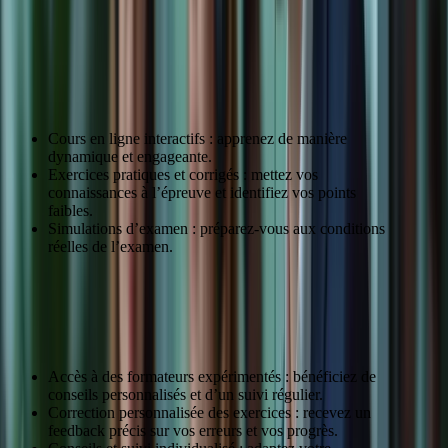
Ressources et outils pour réussir le TCF
Canada
Accès aux supports de cours et exercices
Cours en ligne interactifs : apprenez de manière
dynamique et engageante.
Exercices pratiques et corrigés : mettez vos
connaissances à l’épreuve et identifiez vos points
faibles.
Simulations d’examen : préparez-vous aux conditions
réelles de l’examen.
Support personnalisé et accompagnement des
formateurs
Accès à des formateurs expérimentés : bénéficiez de
conseils personnalisés et d’un suivi régulier.
Correction personnalisée des exercices : recevez un
feedback précis sur vos erreurs et vos progrès.