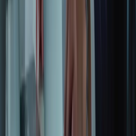
Prêt(e) à franchir le cap et à concrétiser votre rêve d’immigration au
Canada ? Contactez-nous dès aujourd’hui au +1 (506) 253-6067
pour discuter de vos besoins et obtenir une offre de formation
personnalisée. Explorez nos différents packs disponibles sur notre
boutique
ou contactez-nous via notre page
contact
. Ensemble,
préparons votre réussite au TCF Canada ! N’attendez plus, votre
avenir au Canada commence ici.
préparer au TCF canada Plate-forme spécialisée dans la préparation
au TCF Canada Tests à conditions réelles.
Maîtrisez les techniques essentielles pour réussir l'examen TCF
Canada.
ayoub@tcfcanada.com
+1 506 253 6067
Montréal, QC, Canada