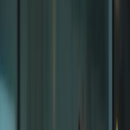
Cliquez ici pour ouvrir le menu
👈
●
Cliquez ici
Accueil
Expression écrite
Expression orale
Compréhension écrite
Compréhension orale
Examen blanc
Mon compte
Retour aux articles
Cours de préparation TCF Canada en
ligne pour les candidats camerounais