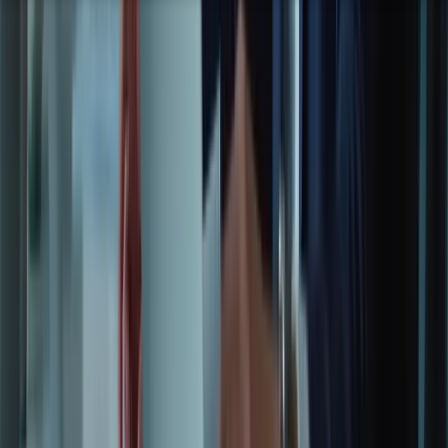
« `html
Conclusion : Réussir le TCF Canada avec
Formation-TCFCanada.com
Vous voilà arrivé(e) au terme de ce parcours informatif sur la
préparation au TCF Canada. Nous avons exploré ensemble les
différentes facettes de l’examen, les stratégies efficaces pour
maîtriser chaque section (compréhension écrite et orale, expression
écrite et orale), et les avantages considérables de nos formations en
ligne. Que vous optiez pour le Pack Essentiel, le
Pack Standard
, le
Pack Platinium ou un programme sur mesure, vous bénéficierez
d’un accompagnement personnalisé.
Chez Formation-TCFCanada.com, nous sommes fiers de vous
accompagner dans cette étape cruciale de votre parcours. Notre
expertise, combinée à nos programmes sur mesure et à nos
simulations d’examen réalistes, vous offre les meilleures chances de
succès. N’oubliez pas les points clés abordés : l’importance d’une
préparation structurée, l’entraînement régulier, et l’accès à un soutien
personnalisé. Pour vous entraîner spécifiquement à l’épreuve écrite,
consultez nos ressources dédiées à la rédaction – épreuve écrite.