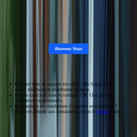
Abonnez Vous
FAQ:
Q:
Quel type de support est offert ?
R:
Support par
email, téléphone et plateforme en ligne.
Q:
Les exercices sont-ils corrigés ?
R:
Oui, par nos
formateurs expérimentés.
Q:
Combien de simulations d’examen sont incluses ?
R:
Accès illimité aux simulations, selon le
forfait
choisi.
Conseils:
Utilisez toutes les ressources disponibles, posez des
questions à vos formateurs. Pour un accompagnement optimal,