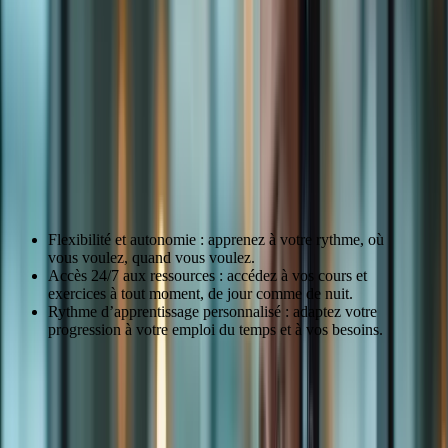
pas à nous
contacter
pour toute question.
« `
Préparation TCF Canada : Pourquoi
choisir la formation en ligne ?
Avantages de la formation en ligne pour le TCF
Canada
Flexibilité et autonomie : apprenez à votre rythme, où
vous voulez, quand vous voulez.
Accès 24/7 aux ressources : accédez à vos cours et
exercices à tout moment, de jour comme de nuit.
Rythme d’apprentissage personnalisé : adaptez votre
progression à votre emploi du temps et à vos besoins.
Comparaison formation en ligne vs. formation
présentielle
Critère
Formation en ligne
Formation présentielle