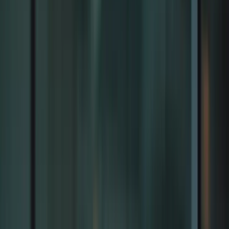
Bienvenue sur la plateforme TCF Canada
FORMATIONS
TARIFS
BLOG
CONTACTEZ-
NOUS