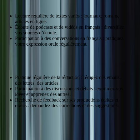
Lecture régulière de textes variés : journaux, romans,
articles en ligne.
Écoute de podcasts et de vidéos en français : diversifiez
vos sources d’écoute.
Participation à des conversations en français : pratiquez
votre expression orale régulièrement.
Perfectionner son expression écrite et orale
Pratique régulière de la rédaction : rédigez des emails,
des lettres, des articles.
Participation à des discussions et débats : exprimez vos
idées et apprenez des autres.
Recherche de feedback sur ses productions écrites et
orales : demandez des corrections et des suggestions.
Domaine
Conseils
Ressources
Compréhension
Lire des journaux,
Bibliothèques, sites web
écrite
romans