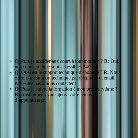
Flexibilité
Haute
Basse
Coût
Généralement moins cher
Généralement plus cher
Accessibilité
Accessible partout
Limité géographiquement
“La formation en ligne m’a permis de concilier travail et préparation
au TCF, c’était parfait !” – Jean-Pierre D.
FAQ:
Q:
Puis-je accéder aux cours à tout moment ?
R:
Oui,
nos cours en ligne sont accessibles 24/7.
Q:
Quel est le support technique disponible ?
R:
Nous
offrons un support technique par téléphone et email.
N’hésitez pas à nous contacter !
Q:
Puis-je suivre la formation à mon propre rythme ?
R:
Absolument, vous gérez votre temps
d’apprentissage.
Conseils:
Planifiez votre temps d’étude, restez motivé, et n’hésitez
pas à solliciter notre support. Choisissez le forfait qui vous convient
le mieux dans notre
catégorie Packs
.