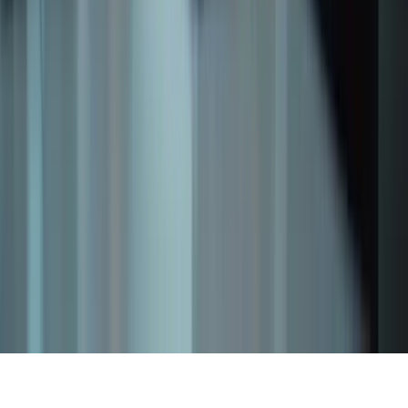
WhatsApp
Liens rapides
À propos
Tarification
FAQ
TCF Canada
Contact
Légal
Confidentialité
Conditions
Cookies
Remboursement
Gérer les cookies
©
2026
TCF Canada. Tous droits réservés.