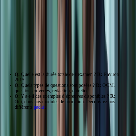
Compréhension
QCM, questions
40
Se concentrer sur les
orale
ouvertes
min
mots clés
Expression
60
Rédaction
Structurer sa réponse
écrite
min
15
Expression orale
Entretien
S’entraîner à parler
min
“J’ai beaucoup apprécié la clarté des explications sur les différentes
épreuves du TCF.” – Marie-Claire L.
FAQ:
Q:
Quelle est la durée totale de l’examen ?
R:
Environ
2h15.
Q:
Quels types de questions sont posées ?
R:
QCM,
questions ouvertes, rédaction, entretien.
Q:
Y a-t-il des exemples d’épreuves disponibles ?
R:
Oui, dans nos modules de formation. Découvrez nos
différents
packs
.
Conseils:
Familiarisez-vous avec le format de l’examen, pratiquez
régulièrement.