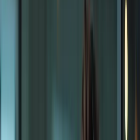
6 avril 2026
Le défi du TCF Canada pour les candidats
camerounais
Vous rêvez d’immigrer au Canada ? Le Test de Connaissance du
Français (TCF) Canada est une étape cruciale pour concrétiser ce
rêve. Pour les candidats camerounais, réussir ce test représente un
défi de taille, nécessitant une préparation rigoureuse et adaptée. La
barrière linguistique, la différence culturelle et la pression de
l’examen peuvent sembler insurmontables. Mais rassurez-vous, vous
n’êtes pas seul ! Nombreux sont ceux qui, comme vous, cherchent à
améliorer leurs compétences en français pour réussir le TCF et
atteindre leurs objectifs d’immigration au Canada. Avec une
préparation adéquate, la réussite est à votre portée.
Formation-TCFCanada.com : Votre solution clé en
main
Formation-TCFCanada.com est là pour vous accompagner dans
cette aventure. Nous proposons des cours de préparation TCF
Canada en ligne spécialement conçus pour répondre aux besoins des
candidats camerounais, prenant en compte vos contraintes et votre