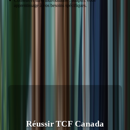
Conseils et suivi individualisé : adaptez votre
apprentissage à vos besoins spécifiques.
Ressource
Description
Accès
Plateforme en
Accès aux cours, exercices,
24/7
ligne
etc.
Par email et
Formateurs
Support personnalisé
téléphone
Préparation aux conditions
Simulations
Accès illimité
réelles
“Le support des formateurs a été inestimable pour ma réussite.” –
Paul B.
Réussir TCF Canada