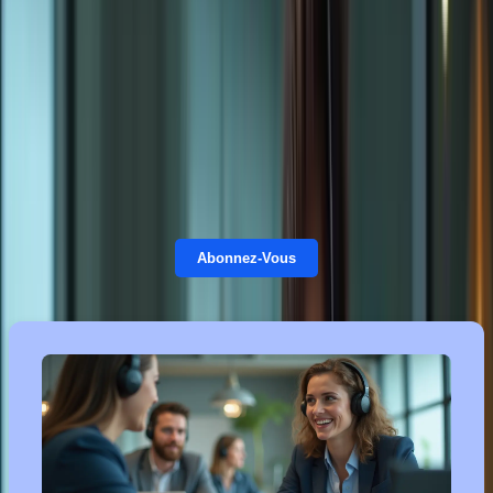
contexte. Imaginez : étudier à votre rythme, depuis le confort de
votre foyer, avec des modules interactifs et stimulants, et le soutien
personnalisé de nos formateurs experts. Finis les déplacements
fastidieux et les horaires rigides ! Avec notre méthode, vous
maîtriserez les quatre compétences du TCF (compréhension écrite et
orale, expression écrite et orale) et vous sentirez confiant le jour J.
Choisissez le
pack
qui vous convient le mieux parmi nos offres :
Essentiel
,
Standard
, Premium ou
Platinium
.
Abonnez-Vous