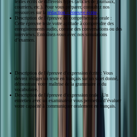
textes écrits de différents types (articles de journaux,
courriers, etc.). Pour vous préparer, consultez nos
ressources sur la
rédaction – épreuve écrite
.
Description de l’épreuve de compréhension orale :
Cette épreuve teste votre aptitude à comprendre des
enregistrements audio, comme des conversations ou des
interviews. Entraînez-vous avec nos simulations
d’examen.
Détail des épreuves d’expression écrite et orale
Description de l’épreuve d’expression écrite : Vous
devrez rédiger un texte en français sur un sujet donné,
démontrant votre maîtrise de la grammaire et du
vocabulaire.
Description de l’épreuve d’expression orale : Un
entretien avec un examinateur vous permettra d’évaluer
votre capacité à communiquer oralement en français.
Épreuve
Type
Durée
Conseils
Compréhension
QCM, questions
60
Lire attentivement les
écrite
ouvertes
min
instructions