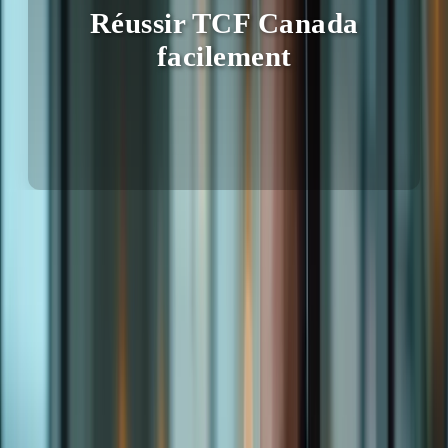
Réussir TCF Canada
facilement
Avantages de la
Avantages pour les candidats
préparation en ligne
camerounais
Flexibilité horaire
Adaptation à votre emploi du temps
Apprentissage à votre rythme, où que
Accès 24/7
vous soyez au Cameroun
Cours interactifs
Motivation et engagement accrus
Dans cet article, nous explorerons les différents aspects de notre
formation en ligne, des modules d’apprentissage aux simulations
d’examen, en passant par les différents forfaits disponibles.
Préparez-vous à découvrir comment Formation-TCFCanada.com
peut vous aider à réussir votre TCF Canada avec brio ! N’hésitez