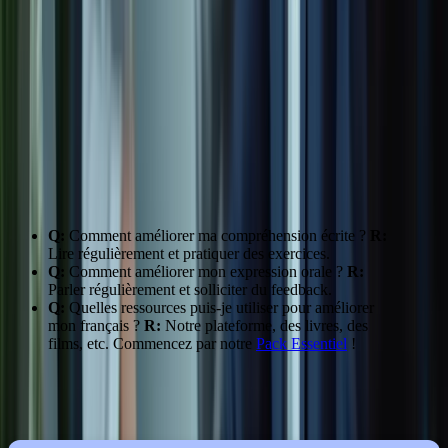
Compréhension
Écouter des podcasts,
Plateformes de streaming
orale
films
Rédiger des emails, des
Exercices sur notre
Expression écrite
lettres
plateforme
Parler avec des
Expression orale
Groupes de conversation
francophones
“J’ai constaté une nette amélioration de mon français grâce aux
stratégies proposées.” – Sophie C.
FAQ:
Q:
Comment améliorer ma compréhension écrite ?
R:
Lire régulièrement et pratiquer des exercices.
Q:
Comment améliorer mon expression orale ?
R:
Parler régulièrement et solliciter du feedback.
Q:
Quelles ressources puis-je utiliser pour améliorer
mon français ?
R:
Notre plateforme, des livres, des
films, etc. Commencez par notre
Pack Essentiel
!
Conseils:
Soyez régulier dans vos efforts, et n’hésitez pas à vous
faire aider.