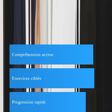
Compétences Orales
Compréhension accrue
Exercices ciblés
Progression rapide