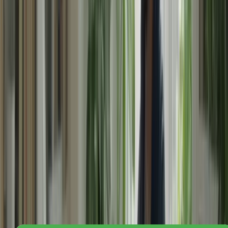
: Comment Gérer le Stress avant le TCF
Canada
Le stress peut être un obstacle majeur lors de la préparation au TCF
Canada. Cependant, il existe des stratégies efficaces pour le gérer et
minimiser son impact sur vos performances. Dans cet article, nous
avons exploré différentes techniques pour faire face au stress avant
l’examen.
1. Préparez-vous adéquatement
Une préparation approfondie est essentielle pour réduire le stress. En
vous familiarisant avec le format de l’examen, en pratiquant
régulièrement et en vous concentrant sur vos points faibles, vous
vous sentirez plus confiant et moins stressé le jour de l’examen.
« Comment préparer efficacement un
examen : Réduire le stress, gagner en
confiance et améliorer ses compétences 