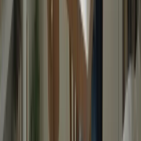
En suivant ces conseils, vous serez en mesure de gérer efficacement
le stress avant le TCF Canada. Rappelez-vous que le stress est
normal, mais il ne doit pas vous empêcher de donner le meilleur de
vous-même lors de l’examen. Restez calme, confiant et concentré, et
vous réussirez avec brio!
préparer au TCF canada Plate-forme spécialisée dans la préparation
au TCF Canada Tests à conditions réelles .