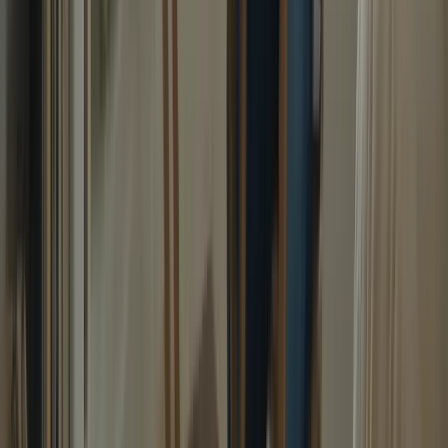
WhatsApp
Liens rapides
À propos
Tarification
FAQ
TCF Canada
Contact