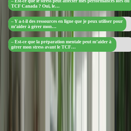
– Est-ce que le stress peut affecter mes performances lors du
TCF Canada ? Oui, le…
– Y a-t-il des ressources en ligne que je peux utiliser pour
m’aider à gérer mon…
– Est-ce que la préparation mentale peut m’aider à
gérer mon stress avant le TCF…
Q : Comment puis-je me détendre avant le TCF Canada ?
R : Il existe de nombreuses techniques de relaxation que vous
pouvez essayer, comme la méditation, le yoga, la respiration
profonde ou la marche. Trouvez ce qui fonctionne le mieux
pour vous et intégrez ces activités dans votre routine
quotidienne.
Q : Comment puis-je rester calme pendant l’examen ?
R : La clé pour rester calme pendant l’examen est de se
préparer adéquatement. Plus vous êtes préparé, plus vous
serez confiant dans vos compétences linguistiques. De plus,
utilisez des techniques de respiration profonde pour vous
détendre et rester concentré.