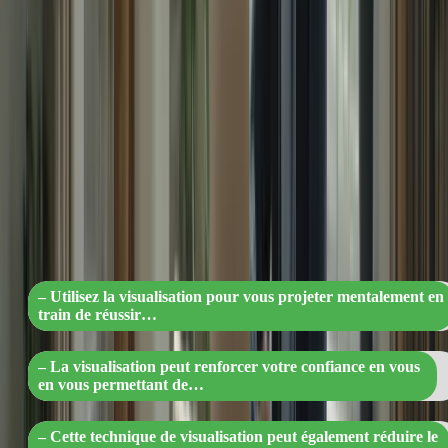
personnes positives et encourageantes.
5. Visualisez votre succès
Utilisez la visualisation pour vous imaginer réussir brillamment lors
de l’examen. Cette technique peut vous aider à renforcer votre
confiance en vous et à réduire le stress.
« Visualisez votre réussite à l’examen :
renforcez votre confiance et réduisez le
stress pour atteindre vos objectifs »
– Utilisez la visualisation pour vous projeter mentalement en
train de réussir…
– La visualisation peut renforcer votre confiance en vous
en vous permettant de…
– Cette technique de visualisation peut également réduire le