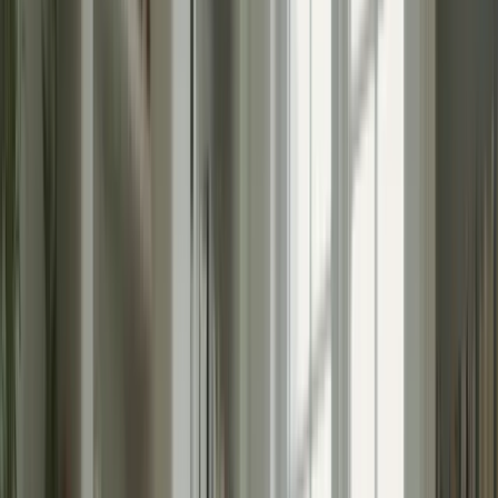
– Préparez-vous en avance : organisez votre emploi du temps,
révisez régulièrement et pratiquez des exercices de relaxation
pour vous préparer mentalement et physiquement.
– Adoptez une alimentation équilibrée : privilégiez les
aliments sains et évitez les excès de caféine et de sucre, qui
peuvent aggraver les symptômes de stress.
– Utilisez des techniques de gestion du stress : respirez
profondément, pratiquez la méditation ou le yoga, et apprenez
à vous détendre pour réduire l’anxiété et favoriser la
concentration lors de l’examen.
Abonnez vous
Comprendre l’importance de la gestion
du stress