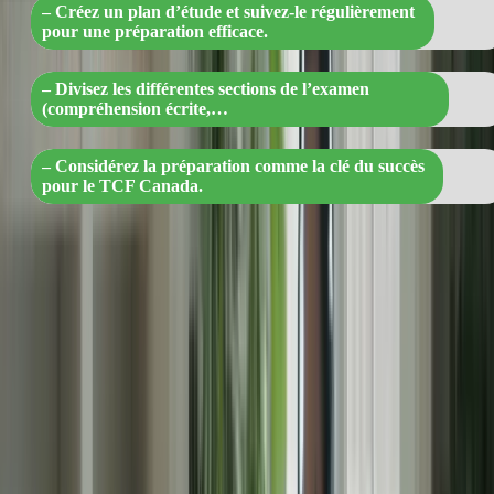
– Créez un plan d’étude et suivez-le régulièrement
pour une préparation efficace.
– Divisez les différentes sections de l’examen
(compréhension écrite,…
– Considérez la préparation comme la clé du succès
pour le TCF Canada.
Section
Conseils
Compréhension
– Pratiquez la lecture de textes en français et
écrite
répondez à des questions de compréhension.
– Écoutez des enregistrements audio en français et
Compréhension
entraînez-vous à répondre aux questions
orale
correspondantes.
Expression
– Pratiquez l’écriture d’essais en français sur
écrite
différents sujets.
Expression
– Entraînez-vous à parler en français en
orale
enregistrant votre voix et en vous écoutant.