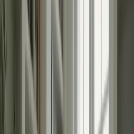
6 avril 2026
Vous avez travaillé dur pour vous préparer au Test de Connaissance
du Français (TCF) pour le Canada, mais maintenant que le jour de
l’examen approche, vous commencez à ressentir du stress et de
l’anxiété. Ne vous inquiétez pas, vous n’êtes pas seul. Beaucoup de
candidats ressentent une certaine pression avant un examen aussi
important.
Dans cet article, nous allons vous donner des conseils pratiques pour
gérer le stress avant le TCF Canada. Que vous soyez un étudiant ou
un professionnel, ces stratégies vous aideront à rester calme,
concentré et confiant le jour de l’examen.