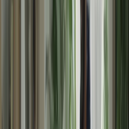
des essais dans un temps limité. Ces exercices vous aideront à vous
familiariser avec le temps imparti et à gérer efficacement votre temps
le jour de l’examen.
5. Restez positif et confiant
La pensée positive et la confiance en soi sont essentielles pour gérer
le stress avant le TCF Canada. Croyez en vos capacités et en votre
préparation. Évitez les pensées négatives et les doutes. Rappelez-
vous que le stress est normal, mais qu’il ne doit pas vous empêcher
de donner le meilleur de vous-même. Restez positif et confiant, et
vous serez prêt à affronter l’examen avec succès.
Gérer le stress avant le TCF Canada est essentiel pour une
préparation efficace. En suivant ces conseils, vous serez en mesure
de rester calme, concentré et confiant le jour de l’examen. N’oubliez
pas de vous préparer en avance, d’adopter une routine de relaxation,
de visualiser votre succès, de pratiquer des techniques de gestion du
temps et de rester positif. Bonne chance pour votre examen du TCF
Canada!