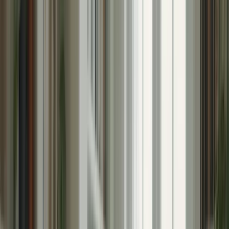
Avant de plonger dans les conseils pratiques, il est important de
comprendre pourquoi il est essentiel de gérer le stress avant le TCF
Canada. Le stress peut avoir un impact négatif sur votre
performance et votre bien-être général. Il peut affecter votre capacité
à vous concentrer, à mémoriser des informations et à prendre des
décisions rationnelles.
En gérant efficacement votre stress, vous serez en mesure de rester
calme et de donner le meilleur de vous-même lors de l’examen.
Vous serez plus confiant dans vos compétences linguistiques et vous
serez en mesure de répondre aux questions avec clarté et précision.
Conseils pour gérer le stress avant le TCF
Canada
Voici quelques conseils pratiques pour vous aider à gérer le stress
avant le TCF Canada :
« Préparez-vous à réussir : stratégies