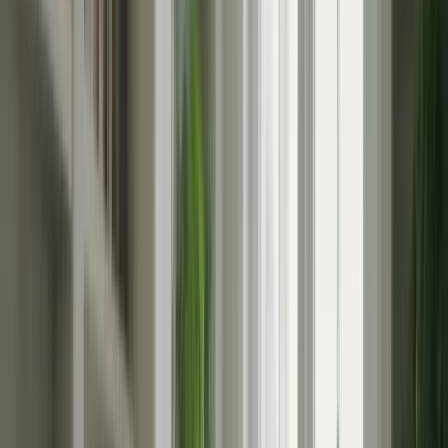
Préparez-vous adéquatement :
La préparation est la clé
pour réduire le stress. Assurez-vous d’avoir étudié et pratiqué
suffisamment avant l’examen. Créez un plan d’étude réaliste
et suivez-le régulièrement.
Adoptez une routine de relaxation :
Trouvez des activités
qui vous aident à vous détendre et à vous relaxer. Cela peut
inclure la méditation, le yoga, la respiration profonde ou
même une simple promenade dans la nature. Faites de ces
activités une partie régulière de votre routine quotidienne pour
réduire le stress.
Évitez les distractions :
Éliminez les distractions inutiles
pendant votre préparation et le jour de l’examen. Éteignez
votre téléphone portable, fermez les réseaux sociaux et
trouvez un endroit calme où vous pourrez vous concentrer
pleinement.
Visualisez le succès :
Visualisez-vous en train de réussir
brillamment le TCF Canada. Imaginez-vous en train de
répondre aux questions avec confiance et précision. Cette
technique de visualisation positive peut vous aider à renforcer
votre confiance en vous et à réduire le stress.
Prenez soin de vous :
Assurez-vous de prendre soin de votre
corps et de votre esprit. Mangez sainement, faites de
l’exercice régulièrement et dormez suffisamment. Une bonne
santé physique et mentale vous aidera à mieux gérer le stress.