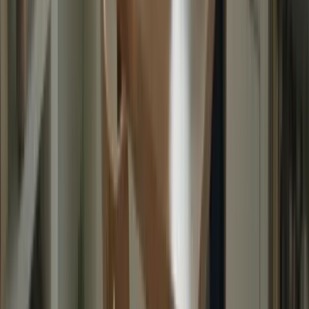
N’oubliez pas de célébrer vos réussites, aussi petites soient-elles.
Cela vous aidera à maintenir une attitude positive et à renforcer votre
confiance en vous.
– Célébrer ses réussites, même les plus petites, est essentiel
pour maintenir une attitude positive.
– La célébration de ses réussites renforce la confiance en soi
et favorise le développement personnel.
– Ne pas sous-estimer l’importance de la célébration des
succès pour maintenir une motivation constante.