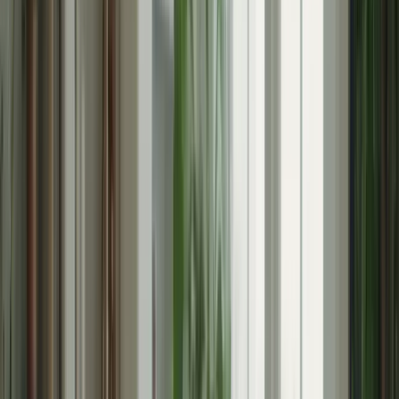
Q : Que dois-je faire si je me sens dépassé par le stress ?
R : Si vous vous sentez dépassé par le stress, prenez une
pause. Accordez-vous du temps pour vous détendre et vous
ressourcer. Parlez à un ami ou à un membre de votre famille
pour obtenir du soutien et des conseils.
En suivant ces conseils pratiques, vous serez en mesure de gérer
efficacement le stress avant le TCF Canada. Rappelez-vous, le stress
est normal, mais il ne doit pas vous empêcher de donner le meilleur
de vous-même lors de l’examen. Restez calme, confiant et
concentré, et vous réussirez avec brio !
Le Test de Connaissance du Français (TCF) est un examen
important pour ceux qui souhaitent immigrer au Canada. Il évalue
les compétences linguistiques en français des candidats et peut être
une source de stress et d’anxiété. Dans cet article, nous vous
donnerons des conseils pratiques pour gérer le stress avant le TCF
Canada et vous aider à vous préparer de manière efficace.
1. Préparez-vous en avance