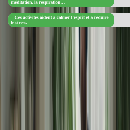
méditation, la respiration…
– Ces activités aident à calmer l’esprit et à réduire
le stress.
3. Visualisez votre succès
La visualisation peut être un outil puissant pour gérer le stress avant
le TCF Canada. Imaginez-vous en train de réussir l’examen avec
confiance et facilité. Visualisez-vous en train de répondre aux
questions avec précision et fluidité. Cette technique mentale positive
vous aidera à renforcer votre confiance en vous et à réduire le stress.
4. Pratiquez des techniques de gestion du
temps
La gestion du temps est essentielle lors de l’examen du TCF
Canada. Pratiquez des techniques de gestion du temps pendant votre
préparation. Chronométrez-vous lorsque vous répondez aux
questions de compréhension écrite et orale. Entraînez-vous à écrire