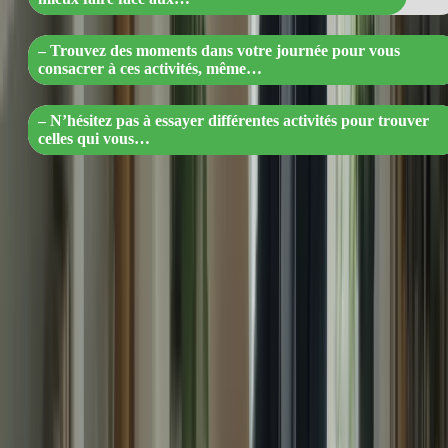
– Trouvez des moments dans votre journée pour vous
consacrer à ces activités, même…
– N’hésitez pas à essayer différentes activités pour trouver
celles qui vous…
3. Établissez des objectifs réalistes
Fixez-vous des objectifs réalistes et réalisables pour votre
préparation au TCF Canada. Cela vous évitera de vous sentir
submergé par la pression et vous permettra de progresser de manière
constante.
4. Prenez soin de votre santé mentale et physique
Une bonne santé mentale et physique est essentielle pour faire face
au stress. Assurez-vous de dormir suffisamment, de manger
équilibré, de prendre des pauses régulières et de vous entourer de