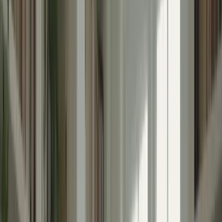
Bienvenue sur la plateforme TCF Canada
FORMATIONS
TARIFS
BLOG
CONTACTEZ-
NOUS