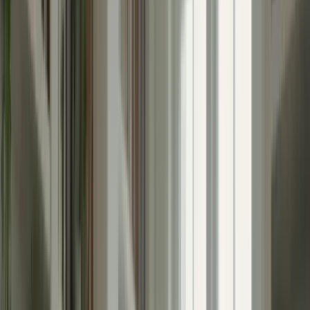
Cliquez ici pour ouvrir le menu
👈
●
Cliquez ici
Accueil
Expression écrite
Expression orale
Compréhension écrite
Compréhension orale
Examen blanc
Mon compte
Retour aux articles
Comment Gérer le Stress avant le TCF
Canada