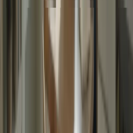
Adoptez une attitude positive et confiante envers vous-même et vos
capacités. Cela vous aidera à rester calme et concentré pendant
l’examen, en minimisant le stress.
8. Révisez régulièrement
La révision régulière est essentielle pour consolider vos
connaissances et réduire le stress lié à l’incertitude. Planifiez des
sessions de révision régulières et utilisez des techniques
d’apprentissage efficaces pour maximiser votre préparation.
9. Prenez des pauses régulières
Il est important de prendre des pauses régulières pendant votre
préparation. Cela vous permettra de vous reposer, de vous détendre
et de recharger vos batteries, ce qui réduira le stress et améliorera
votre concentration.
10. Célébrez vos réussites
Abonnez-vous