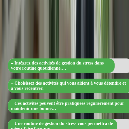
quotidienne. Cela peut inclure la méditation, la respiration profonde,
le yoga, l’exercice physique ou toute autre activité qui vous aide à
vous détendre et à vous recentrer.
« Intégrez des activités de gestion du
stress dans votre quotidien pour une
meilleure résilience »
– Intégrez des activités de gestion du stress dans
votre routine quotidienne,…
– Choisissez des activités qui vous aident à vous détendre et
à vous recentrer.
– Ces activités peuvent être pratiquées régulièrement pour
maintenir une bonne…
– Une routine de gestion du stress vous permettra de
mieux faire face aux…