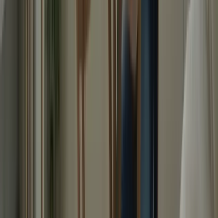
Maîtrisez les techniques essentielles pour réussir l'examen TCF
Canada.
ayoub@tcfcanada.com
+1 506 253 6067
Montréal, QC, Canada