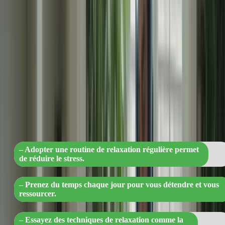
2. Adoptez une routine de relaxation
Le stress peut être réduit en adoptant une routine de relaxation
régulière. Prenez le temps chaque jour pour vous détendre et vous
ressourcer. Essayez des techniques de relaxation telles que la
méditation, la respiration profonde, le yoga ou la marche en plein air.
Ces activités vous aideront à calmer votre esprit et à réduire le stress.
« Détendez-vous et éliminez le stress :
adoptez une routine de relaxation ! »
– Adopter une routine de relaxation régulière permet
de réduire le stress.
– Prenez du temps chaque jour pour vous détendre et vous
ressourcer.
– Essayez des techniques de relaxation comme la