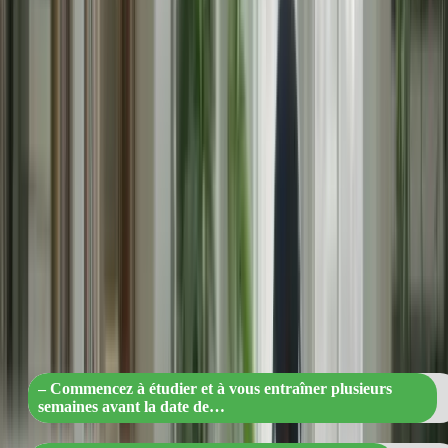
La préparation est la clé pour réduire le stress avant le TCF Canada.
Commencez à étudier et à vous entraîner plusieurs semaines avant la
date de l’examen. Créez un plan d’étude et suivez-le régulièrement.
Divisez les différentes sections de l’examen (compréhension écrite,
compréhension orale, expression écrite, expression orale) et
consacrez du temps à chacune d’entre elles.
« Préparez-vous au TCF Canada :
Réduisez le stress, créez un plan d’étud
efficace et réussissez ! »
– Commencez à étudier et à vous entraîner plusieurs
semaines avant la date de…