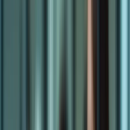
mettre en place pour réussir l’examen. Nous aborderons également
les points clés à retenir pour chaque compétence du TCF, ainsi que
les erreurs à éviter.
Compétence
Conseils
Développer des stratégies de lecture active,
Compréhension
identifier les mots-clés, comprendre les structures
écrite
grammaticales
S’entraîner à la compréhension de différents
Compréhension
accents, apprendre à identifier les informations clés,
orale
développer des techniques de prise de notes
Maîtriser les règles grammaticales, enrichir son
Expression
vocabulaire, structurer ses idées de manière claire et
écrite
concise
Expression
S’entraîner à parler spontanément, développer sa
orale
fluidité et sa précision, apprendre à gérer son stress
Prêt à vous lancer dans l’aventure du TCF ? Lisez la suite pour
découvrir comment un coaching TCF peut vous aider à atteindre
votre objectif !
Le Coaching TCF : Un atout précieux
pour réussir votre examen