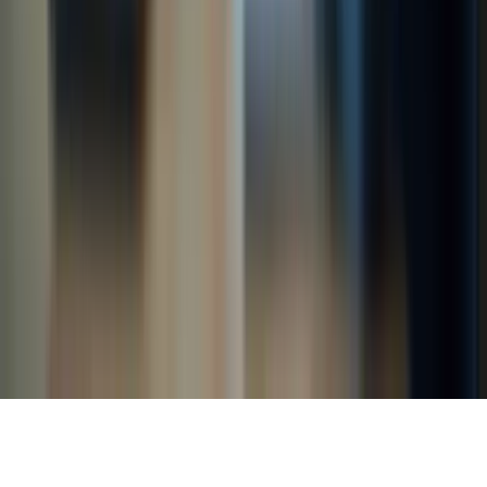
Liens rapides
À propos
Tarification
FAQ
TCF Canada
Contact
Légal
Confidentialité
Conditions
Cookies
Remboursement
Gérer les cookies
©
2026
TCF Canada. Tous droits réservés.