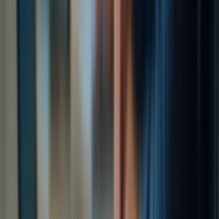
Contactez-nous dès aujourd’hui pour une consultation gratuite et
découvrez comment nos programmes de coaching peuvent vous
aider à progresser rapidement et efficacement.
Ensemble, atteignons vos objectifs et ouvrez les portes de votre
avenir au Canada !
préparer au TCF canada Plate-forme spécialisée dans la préparation
au TCF Canada Tests à conditions réelles.
Maîtrisez les techniques essentielles pour réussir l'examen TCF
Canada.
ayoub@tcfcanada.com
+1 506 253 6067
Montréal, QC, Canada