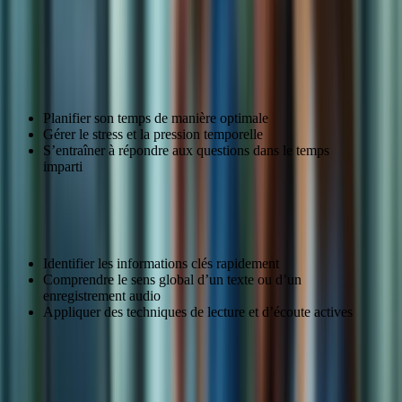
Développer des stratégies d’examen
efficaces
Gestion du temps
Planifier son temps de manière optimale
Gérer le stress et la pression temporelle
S’entraîner à répondre aux questions dans le temps
imparti
Stratégies de lecture et d’écoute
Identifier les informations clés rapidement
Comprendre le sens global d’un texte ou d’un
enregistrement audio
Appliquer des techniques de lecture et d’écoute actives
Stratégie
Description
Planifier son temps, gérer le stress, s’entraîner à
Gestion du temps
répondre dans le temps imparti