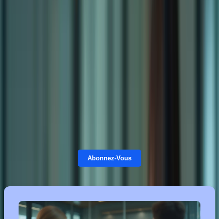
TCF, ou Test de Connaissance du Français, est un examen qui
évalue votre niveau de français dans les quatre compétences :
compréhension écrite, compréhension orale, expression écrite et
expression orale. Mais vous vous sentez peut-être découragé par la
difficulté de l’examen, par le manque de temps pour vous préparer,
ou par la peur de ne pas réussir.
Ne vous inquiétez pas ! Formation-TCFCanada.com vous propose
un coaching TCF personnalisé qui vous permettra de surmonter les
obstacles et de progresser rapidement vers votre objectif. Grâce à
nos cours en ligne, vous bénéficierez d’un accompagnement
individualisé et d’un suivi régulier pour vous aider à acquérir les
compétences nécessaires à la réussite du TCF.
Abonnez-Vous