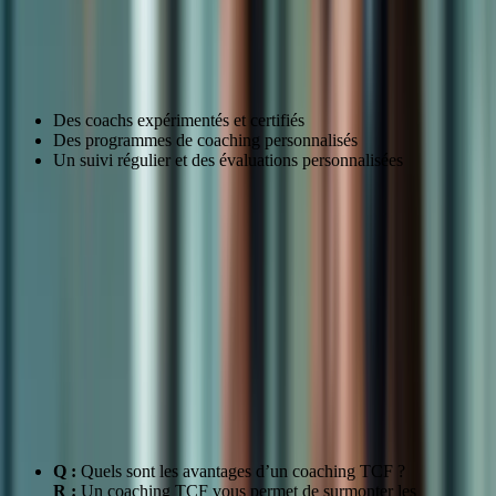
Les avantages du coaching TCF avec Formation-
TCFCanada
Des coachs expérimentés et certifiés
Des programmes de coaching personnalisés
Un suivi régulier et des évaluations personnalisées
Avantages
Description
Surmonter les
Identifier et travailler sur les points faibles
difficultés spécifiques
Développer des
Apprendre à gérer le temps, à comprendre
stratégies d’examen
les questions et à répondre efficacement
efficaces
Gagner en confiance et
Se sentir plus préparé et confiant pour
en motivation
réussir l’examen
FAQ
Q :
Quels sont les avantages d’un coaching TCF ?
R :
Un coaching TCF vous permet de surmonter les