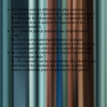
Q :
Quelles sont les difficultés les plus courantes
rencontrées lors de l’épreuve de compréhension écrite ?
R :
Identifier les informations clés, comprendre le sens
global d’un texte et analyser les arguments et les
opinions exprimées.
Q :
Comment puis-je améliorer ma compréhension
orale ?
R :
En vous exposant régulièrement à la langue
française, en écoutant des conversations et des discours,
et en pratiquant des exercices de compréhension orale.
Q :
Quels sont les conseils pour réussir l’épreuve de
compréhension orale ?
R :
Se concentrer sur les informations clés, identifier les
intentions et les émotions des locuteurs, et utiliser les
indices contextuels pour comprendre le sens global.
« J’ai eu beaucoup de difficultés avec l’épreuve de
compréhension orale. Le coaching TCF m’a permis de
développer des stratégies pour mieux comprendre les
conversations et les discours. » – Jean-Pierre Martin,
candidat au TCF