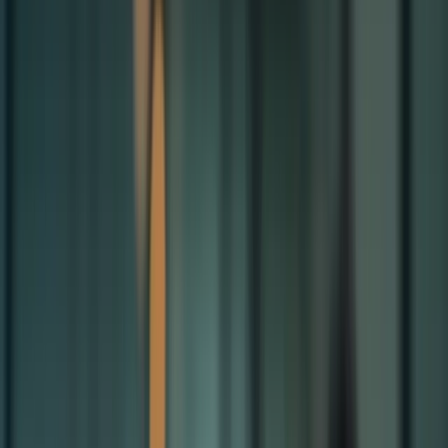
Cliquez ici pour ouvrir le menu
👈
●
Cliquez ici
Accueil
Expression écrite
Expression orale
Compréhension écrite
Compréhension orale
Examen blanc
Mon compte
Retour aux articles
Coaching TCF : surmonter les difficultés
et progresser rapidement