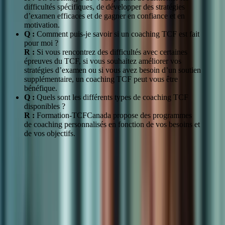
difficultés spécifiques, de développer des stratégies
d’examen efficaces et de gagner en confiance et en
motivation.
Q :
Comment puis-je savoir si un coaching TCF est fait
pour moi ?
R :
Si vous rencontrez des difficultés avec certaines
épreuves du TCF, si vous souhaitez améliorer vos
stratégies d’examen ou si vous avez besoin d’un soutien
supplémentaire, un coaching TCF peut vous être
bénéfique.
Q :
Quels sont les différents types de coaching TCF
disponibles ?
R :
Formation-TCFCanada propose des programmes
de coaching personnalisés en fonction de vos besoins et
de vos objectifs.
« Le coaching TCF m’a permis de comprendre les
subtilités de l’examen et de développer des stratégies
efficaces pour réussir. Je recommande vivement ce
service à tous ceux qui souhaitent se préparer au TCF. »
– Marie Dubois, candidate au TCF
Comprendre les épreuves du TCF et leurs