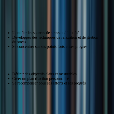
Gagner en confiance et en motivation
Surmonter les blocages et les doutes
Identifier les sources de stress et d’anxiété
Développer des techniques de relaxation et de gestion
du stress
Se concentrer sur ses points forts et ses progrès
Se fixer des objectifs réalistes et motivants
Définir des objectifs clairs et mesurables
Créer un plan d’action personnalisé
Se récompenser pour ses efforts et ses progrès
Stratégie
Description
Surmonter les
Identifier les sources de stress, développer des
blocages et les
techniques de relaxation, se concentrer sur ses
doutes
points forts