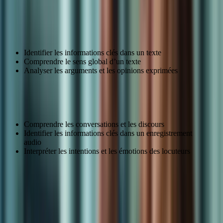
défis
Compréhension écrite
Identifier les informations clés dans un texte
Comprendre le sens global d’un texte
Analyser les arguments et les opinions exprimées
Compréhension orale
Comprendre les conversations et les discours
Identifier les informations clés dans un enregistrement
audio
Interpréter les intentions et les émotions des locuteurs
Épreuve
Défis
Compréhension
Identifier les informations clés, comprendre le sens
écrite
global, analyser les arguments
Compréhension
Comprendre les conversations, identifier les
orale
informations clés, interpréter les intentions