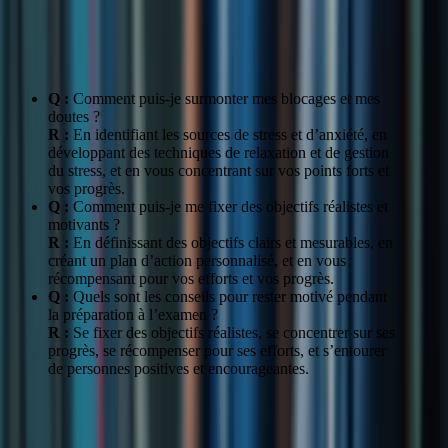
Se fixer des
Définir des objectifs clairs, créer un plan
objectifs réalistes et
d’action, se récompenser pour ses efforts
motivants
Q :
Comment puis-je surmonter mes blocages et mes
doutes ?
R :
En identifiant les sources de stress et d’anxiété, en
développant des techniques de relaxation et de gestion
du stress, et en vous concentrant sur vos points forts et
vos progrès.
Q :
Comment puis-je me fixer des objectifs réalistes et
motivants ?
R :
En définissant des objectifs clairs et mesurables, en
créant un plan d’action personnalisé, et en vous
récompensant pour vos efforts et vos progrès.
Q :
Quels sont les conseils pour rester motivé pendant
la préparation à l’examen ?
R :
Se fixer des objectifs réalistes, se concentrer sur ses
progrès, se récompenser pour ses efforts, et s’entourer
de personnes positives et encourageantes.
« Le coaching TCF m’a aidé à surmonter mes blocages
et à retrouver confiance en moi. Je me suis senti