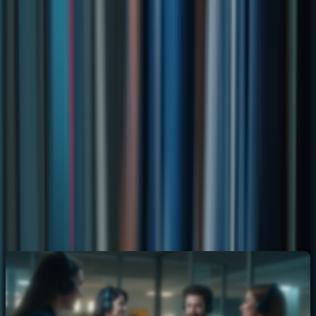
beaucoup plus motivé et prêt à réussir l’examen. » –
Pierre-Luc Bélanger, candidat au TCF
Conclusion : Investissez dans votre
réussite avec un coaching TCF
Un coaching TCF est un investissement précieux pour votre réussite
à l’examen. En vous accompagnant tout au long de votre
préparation, il vous permet de surmonter les difficultés spécifiques,
de développer des stratégies d’examen efficaces et de gagner en
confiance et en motivation. N’attendez plus, contactez Formation-
TCFCanada dès aujourd’hui pour découvrir les programmes de
coaching personnalisés et obtenir une offre personnalisée.
Conclusion : Prendre le contrôle de votre
réussite au TCF