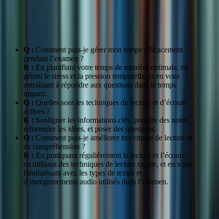
Stratégies de
Identifier les informations clés, comprendre le sens
lecture et
global, appliquer des techniques actives
d’écoute
Q :
Comment puis-je gérer mon temps efficacement
pendant l’examen ?
R :
En planifiant votre temps de manière optimale, en
gérant le stress et la pression temporelle, et en vous
entraînant à répondre aux questions dans le temps
imparti.
Q :
Quelles sont les techniques de lecture et d’écoute
actives ?
R :
Souligner les informations clés, prendre des notes,
reformuler les idées, et poser des questions.
Q :
Comment puis-je améliorer ma vitesse de lecture et
de compréhension ?
R :
En pratiquant régulièrement la lecture et l’écoute,
en utilisant des techniques de lecture rapide, et en vous
familiarisant avec les types de textes et
d’enregistrements audio utilisés dans l’examen.
« Le coaching TCF m’a appris à gérer mon temps
efficacement pendant l’examen et à développer des