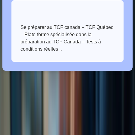
Se préparer au TCF canada – TCF Québec
– Plate-forme spécialisée dans la
préparation au TCF Canada – Tests à
En conclusion, surmonter les difficultés du TCF demande une
approche stratégique et un accompagnement personnalisé. Grâce à
un coaching dédié, vous pouvez identifier vos points faibles,
développer des stratégies d’apprentissage efficaces et acquérir la
confiance nécessaire pour réussir l’examen.
Formation-TCFCanada.com, avec son expertise reconnue dans la
préparation au TCF, vous offre les outils et le soutien nécessaires
pour atteindre vos objectifs.
N’attendez plus pour prendre le contrôle de votre réussite au TCF !