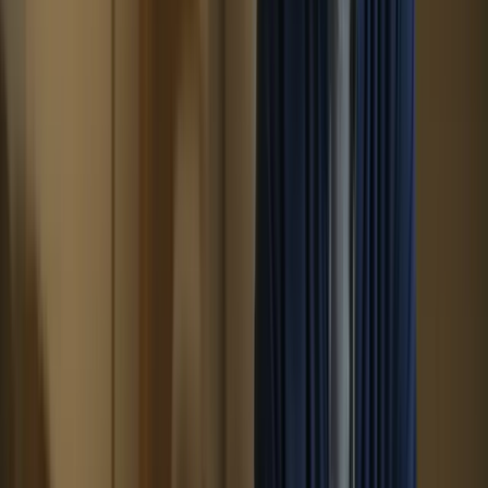
De plus, les cours intensifs vous permettront de vous concentrer
pleinement sur votre préparation au TCF Canada. En vous
consacrant entièrement à vos études pendant une période
déterminée, vous pourrez vous immerger pleinement dans
l’apprentissage de la langue française et vous concentrer sur vos
objectifs spécifiques liés à l’examen.
4. Une flexibilité adaptée à votre emploi
du temps
Les cours intensifs pour le TCF Canada offrent également une
flexibilité adaptée à votre emploi du temps. Que vous ayez des
engagements professionnels ou personnels, vous pourrez trouver des
cours intensifs qui s’adaptent à vos disponibilités.
De nombreux centres de formation proposent des cours intensifs à
temps partiel ou à temps plein, ce qui vous permet de choisir la
formule qui correspond le mieux à vos besoins. Vous pourrez ainsi
concilier votre préparation au TCF avec vos autres responsabilités et
obligations.
En outre, certains centres de formation proposent également des
cours intensifs en ligne, ce qui vous offre une plus grande flexibilité