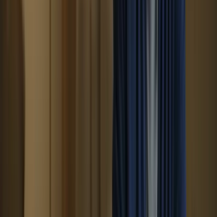
géographique. Vous pourrez suivre les cours depuis chez vous ou
depuis n’importe quel endroit, ce qui est particulièrement
avantageux si vous ne pouvez pas vous déplacer ou si vous vivez
loin d’un centre de formation.
En , les cours intensifs pour le TCF Canada offrent de nombreux
avantages pour les candidats qui souhaitent se préparer de manière
efficace et complète. Grâce à une immersion totale dans la langue
française, une préparation complète à tous les aspects de l’examen,
une progression rapide et efficace, ainsi qu’une flexibilité adaptée à
votre emploi du temps, les cours intensifs vous permettront
d’optimiser vos chances de réussite au TCF Canada.
Si vous envisagez de passer le TCF Canada, n’hésitez pas à vous
renseigner sur les cours intensifs proposés par formation-
tcfcanada.com. Leur équipe d’enseignants expérimentés et leur
approche pédagogique de qualité vous aideront à atteindre vos
objectifs et à réussir votre examen avec succès.
: Les avantages des cours intensifs pour le
TCF Canada
En , les cours intensifs pour la préparation au TCF Canada offrent
de nombreux avantages pour les candidats souhaitant réussir cet