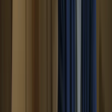
examen. Que vous ayez besoin d’améliorer votre compréhension
écrite, orale, votre expression écrite ou orale, ces cours sont conçus
pour répondre à vos besoins spécifiques.
1. Apprentissage accéléré
Les cours intensifs vous permettent d’apprendre rapidement et
efficacement. En vous concentrant sur le contenu clé de l’examen,
vous pouvez acquérir les compétences nécessaires en un temps
record. Les programmes de formation de 15 jours à 2 mois vous
offrent une immersion totale dans la langue française, ce qui favorise
une progression rapide.
2. Simulations d’examen en conditions réelles
Les cours intensifs comprennent des simulations d’examen en
conditions réelles, ce qui vous permet de vous familiariser avec le
format de l’examen et de vous entraîner à gérer votre temps
efficacement. Cela vous donne une confiance supplémentaire le jour
de l’examen et vous permet de vous concentrer sur les questions
sans être pris au dépourvu.
3. Cours sur mesure