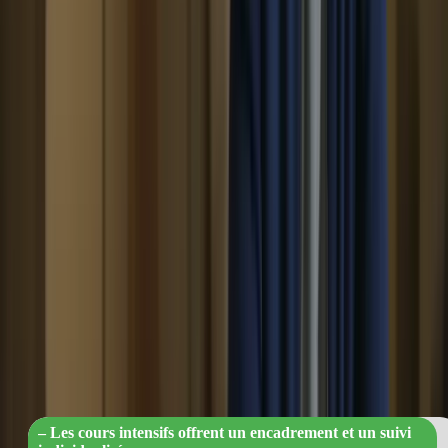
Les cours intensifs sont conçus pour répondre à vos besoins
spécifiques. Que vous ayez besoin de travailler sur votre
compréhension écrite, votre expression orale ou toute autre
compétence, les cours peuvent être adaptés en fonction de vos
objectifs. Les enseignants expérimentés vous guideront tout au long
du processus d’apprentissage et vous fourniront des conseils
personnalisés pour vous aider à progresser rapidement.
4. Encadrement et suivi personnalisés
Pendant les cours intensifs, vous bénéficiez d’un encadrement et
d’un suivi personnalisés. Les enseignants sont disponibles pour
répondre à vos questions, vous fournir des explications
supplémentaires et vous aider à surmonter les difficultés que vous
pourriez rencontrer. Cela vous permet de progresser de manière plus
efficace et de maximiser vos chances de réussite à l’examen.
« Boostez vos résultats d’examen avec no
cours intensifs sur mesure ! »
– Les cours intensifs offrent un encadrement et un suivi