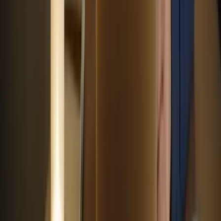
Une fois que vous avez terminé les cours intensifs, vous bénéficiez
d’un support continu. Les enseignants sont disponibles pour
répondre à vos questions et vous fournir des conseils même après la
fin des cours. Cela vous permet de continuer à progresser et à vous
améliorer même après avoir passé l’examen.
– Après avoir terminé les cours intensifs, vous pouvez
bénéficier d’un soutien continu de la part des enseignants.
– Les enseignants seront disponibles pour répondre à vos
questions et vous donner des conseils, même après la fin des
cours.