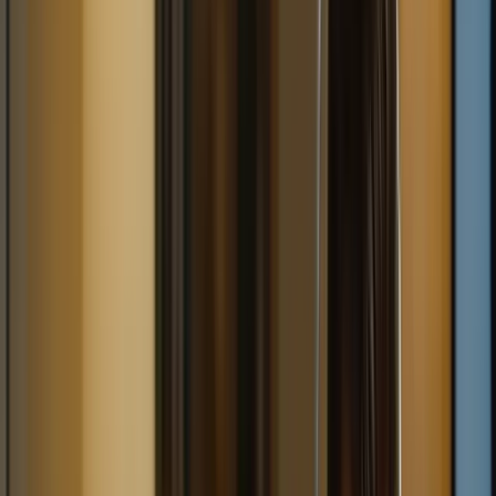
l’expression écrite et l’expression orale. Vous bénéficierez d’un
programme d’études détaillé qui vous guidera à travers chaque
section de l’examen, en vous fournissant les connaissances et les
compétences nécessaires pour réussir. De plus, les cours intensifs
vous permettront de vous familiariser avec le format de l’examen et
les types de questions auxquelles vous serez confronté, ce qui vous
donnera un avantage certain le jour de l’examen.
– Les cours intensifs pour le TCF Canada offrent une
préparation complète et structurée couvrant tous les aspects de
l’examen.