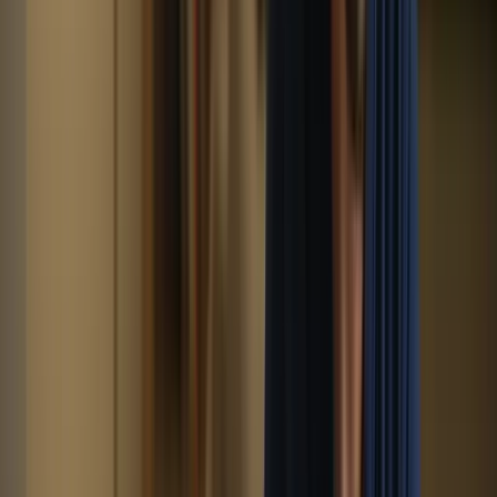
Vous serez guidé à travers des exercices pratiques et des simulations
d’examen pour vous familiariser avec le format et les types de
questions auxquelles vous serez confronté. Vous apprendrez
également des stratégies efficaces pour gérer votre temps,
comprendre les consignes et répondre de manière précise et concise.
En suivant des cours intensifs, vous aurez également l’opportunité
de recevoir des commentaires personnalisés de la part de vos
enseignants, ce qui vous permettra d’identifier vos points forts et vos
points faibles et de travailler sur ces derniers. Vous serez ainsi mieux
préparé et plus confiant le jour de l’examen.
3. Une progression rapide et efficace
Les cours intensifs pour le TCF Canada sont conçus pour vous
permettre de progresser rapidement et efficacement. En suivant un
programme intensif, vous bénéficierez d’un rythme soutenu
d’apprentissage, ce qui vous permettra de couvrir un large éventail
de sujets et de compétences en peu de temps.
« Boostez votre progression avec nos