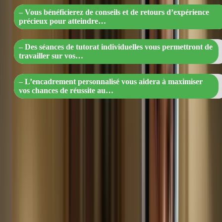
– Vous bénéficierez de conseils et de retours d’expérience
précieux pour atteindre…
– Des séances de tutorat individuelles vous permettront de
travailler sur vos…
– L’encadrement personnalisé vous aidera à maximiser
vos chances de réussite au…
Avantages
Exemples
Encadrement
Des enseignants expérimentés pour vous
personnalisé
guider et vous conseiller
Séances de tutorat
Travail sur vos points faibles et conseils
individuelles
personnalisés
Accompagnement tout au long de votre
Support continu
préparation
4. Une préparation en conditions réelles