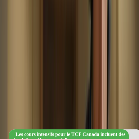
Les cours intensifs pour le TCF Canada vous offrent également la
possibilité de vous préparer en conditions réelles. Vous participerez à
des simulations d’examen qui reproduiront fidèlement le format et
les conditions de l’examen réel. Cela vous permettra de vous
familiariser avec l’ambiance de l’examen, de gérer votre temps
efficacement et de vous habituer au stress et à la pression. De plus,
vous recevrez des évaluations régulières de vos performances, ce qui
vous permettra de mesurer vos progrès et d’identifier les domaines
dans lesquels vous devez vous améliorer.
« Préparez-vous au TCF Canada avec de
simulations d’examen réelles pour une
confiance maximale ! »
– Les cours intensifs pour le TCF Canada incluent des