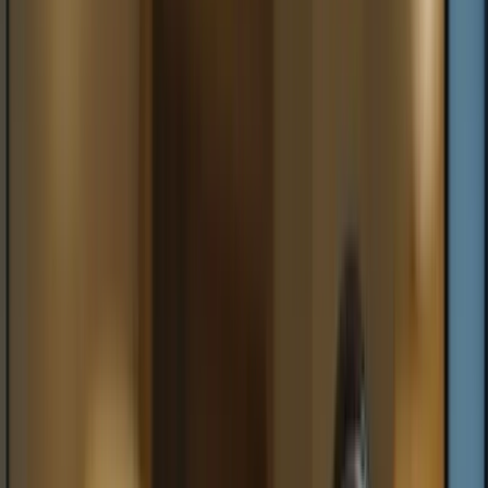
Bienvenue sur la plateforme TCF Canada
FORMATIONS
TARIFS
BLOG
CONTACTEZ-
NOUS