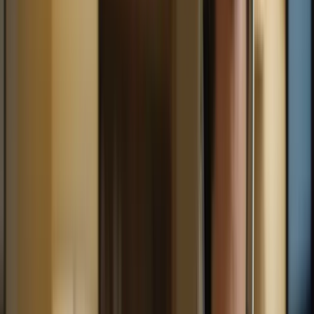
sont conçus pour vous permettre de progresser rapidement et
efficacement dans votre maîtrise du français. Vous bénéficierez de
séances d’apprentissage intensives, avec des cours quotidiens et des
heures de pratique supplémentaires. Cette immersion totale dans la
langue vous permettra de renforcer vos compétences linguistiques et
de gagner en confiance. De plus, l’apprentissage intensif vous
permettra de vous concentrer pleinement sur la préparation de
l’examen, en minimisant les distractions et en maximisant votre
temps d’étude.
Avantages
Exemples
Des séances d’apprentissage quotidiennes
Apprentissage intensif
pour une progression rapide
Renforcement des
Une immersion totale dans la langue pour
compétences
améliorer votre maîtrise du français
linguistiques
Minimisation des distractions pour un
Concentration maximale
temps d’étude optimal
3. Un encadrement personnalisé
Les cours intensifs pour le TCF Canada offrent également un
encadrement personnalisé pour vous aider à atteindre vos objectifs