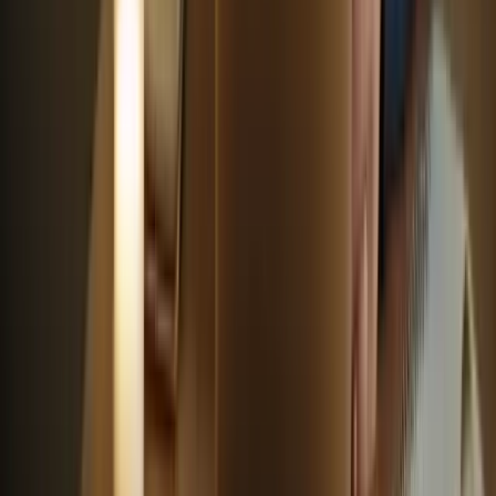
– Ce soutien vous permettra de continuer à progresser et à
vous améliorer même après avoir terminé l’examen.
En , les cours intensifs pour la préparation au TCF Canada offrent
de nombreux avantages pour les candidats souhaitant réussir cet
examen. Que vous ayez besoin d’améliorer votre compréhension
écrite, orale, votre expression écrite ou orale, ces cours sont conçus
pour répondre à vos besoins spécifiques. Avec un apprentissage
accéléré, des simulations d’examen en conditions réelles, des cours
sur mesure, un encadrement personnalisé, une flexibilité horaire, une
préparation complète, des résultats rapides, un accès à des ressources
supplémentaires, un suivi et une mise à jour réguliers, ainsi qu’un
support continu, vous avez toutes les clés en main pour réussir votre
examen du TCF Canada.
préparer au TCF canada Plate-forme spécialisée dans la préparation
au TCF Canada Tests à conditions réelles .