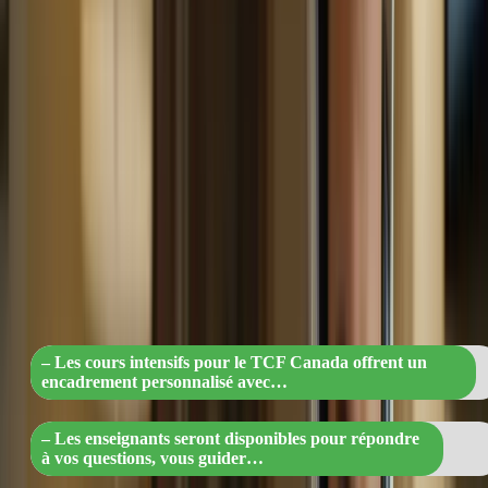
linguistiques. Vous serez accompagné par des enseignants
expérimentés et qualifiés, qui vous fourniront des conseils et des
retours d’expérience précieux. Ces enseignants seront à votre
disposition pour répondre à vos questions, vous guider dans votre
apprentissage et vous aider à surmonter les difficultés que vous
pourriez rencontrer. De plus, vous bénéficierez de séances de tutorat
individuelles, où vous pourrez travailler sur vos points faibles et
recevoir des conseils personnalisés pour améliorer vos
performances.
« TCF Canada : Cours intensifs sur
mesure avec des experts pour réussir ha
la main ! »
– Les cours intensifs pour le TCF Canada offrent un
encadrement personnalisé avec…
– Les enseignants seront disponibles pour répondre
à vos questions, vous guider…