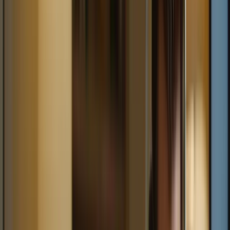
– Un programme d’études détaillé vous guidera à travers
chaque section de l’examen, vous fournissant les
connaissances et compétences nécessaires pour réussir.
– Les cours intensifs vous permettent de vous familiariser
avec le format de l’examen et les types de questions, vous
donnant ainsi un avantage certain le jour de l’examen.
Abonnez vous
Avantages
Exemples
Les cours intensifs couvrent tous les
Préparation complète
aspects de l’examen
Un programme d’études détaillé pour vous
Programme structuré
guider
Familiarisation avec le
Vous serez préparé aux types de questions
format de l’examen
auxquelles vous serez confronté
2. Un apprentissage intensif et accéléré
Comme leur nom l’indique, les cours intensifs pour le TCF Canada
sont caractérisés par un apprentissage intensif et accéléré. Ces cours