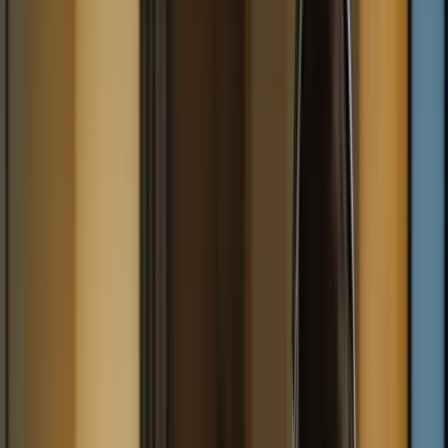
6 avril 2026
Vous envisagez de passer le Test de Connaissance du Français
(TCF) pour le Canada ? Vous souhaitez obtenir un score élevé et
maximiser vos chances de réussite ? Alors les cours intensifs pour le
TCF Canada sont faits pour vous ! Dans cet article, nous allons vous
présenter les avantages de suivre des cours intensifs pour préparer
cet examen important. Que vous soyez un étudiant, un professionnel
ou un immigrant, ces cours vous offriront une préparation complète
et efficace pour atteindre vos objectifs linguistiques. Alors, quels
sont les avantages des cours intensifs pour le TCF Canada ?
Découvrons-les ensemble !
1. Une préparation complète et structurée