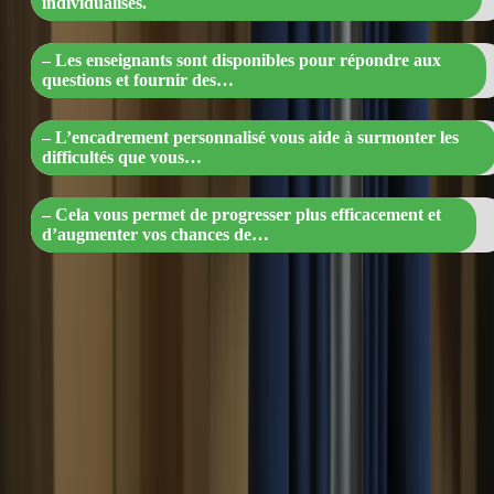
individualisés.
– Les enseignants sont disponibles pour répondre aux
questions et fournir des…
– L’encadrement personnalisé vous aide à surmonter les
difficultés que vous…
– Cela vous permet de progresser plus efficacement et
d’augmenter vos chances de…
5. Flexibilité
Les cours intensifs offrent une grande flexibilité en termes
d’horaires. Vous pouvez choisir le forfait qui correspond le mieux à
vos besoins et à votre emploi du temps. Que vous ayez besoin d’un
programme intensif de 15 jours ou d’un programme plus étalé sur
plusieurs mois, vous pouvez trouver une option qui convient à vos
contraintes personnelles.