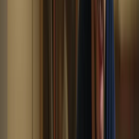
En , les cours intensifs pour le TCF Canada offrent de nombreux
avantages pour ceux qui souhaitent se préparer efficacement à cet
examen. Que ce soit pour améliorer vos compétences linguistiques,
renforcer votre confiance, bénéficier d’un encadrement personnalisé
ou vous préparer en conditions réelles, ces cours vous fourniront les
outils et les ressources nécessaires pour réussir. Alors n’attendez
plus, inscrivez-vous à des cours intensifs pour le TCF Canada et
donnez un coup de pouce à votre préparation !
Si vous envisagez de passer le Test de Connaissance du Français
(TCF) pour le Canada, vous savez probablement déjà à quel point il
est important de bien se préparer. Le TCF est un examen qui évalue
vos compétences en français et est souvent exigé pour l’immigration,
les études ou l’emploi au Canada. Pour maximiser vos chances de
réussite, il est essentiel de suivre des cours de préparation adaptés.
Parmi les différentes options disponibles, les cours intensifs se
démarquent par leurs nombreux avantages. Dans cet article, nous
allons explorer ces avantages et vous montrer pourquoi les cours
intensifs sont la meilleure option pour préparer le TCF Canada.
1. Une immersion totale dans la langue
française
L’un des principaux avantages des cours intensifs pour le TCF