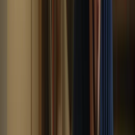
Canada est l’immersion totale dans la langue française. En suivant
des cours intensifs, vous serez exposé quotidiennement à la langue,
que ce soit à l’écrit ou à l’oral. Cette immersion vous permettra de
vous familiariser rapidement avec la structure de la langue, la
grammaire, le vocabulaire et la prononciation. Vous aurez également
l’occasion de pratiquer régulièrement vos compétences en
communication, ce qui vous aidera à gagner en confiance et en
fluidité.
De plus, les cours intensifs sont généralement dispensés par des
enseignants natifs francophones, ce qui vous permettra d’apprendre
la langue de manière authentique. Vous pourrez ainsi vous habituer
aux différents accents et expressions utilisés au Canada, ce qui sera
un atout précieux lors de l’examen du TCF.
2. Une préparation complète à tous les
aspects de l’examen
Le TCF Canada évalue plusieurs compétences linguistiques,
notamment la compréhension écrite, la compréhension orale,
l’expression écrite et l’expression orale. Pour réussir l’examen, il est
essentiel de bien se préparer à tous ces aspects. Les cours intensifs
pour le TCF Canada offrent une préparation complète à tous les
domaines de l’examen.