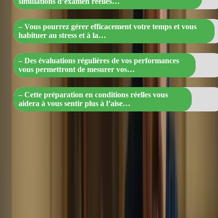
simulations d’examen réelles…
– Vous pourrez gérer efficacement votre temps et vous
habituer au stress et à la…
– Des évaluations régulières de vos performances
vous permettront de mesurer vos…
– Cette préparation en conditions réelles vous
aidera à vous sentir plus à l’aise…
Avantages
Exemples
Simulations
Préparation en conditions réelles pour vous
d’examen
familiariser avec l’examen
Gestion du
Apprentissage de la gestion efficace du temps
temps
pendant l’examen
Évaluations
Mesure de vos progrès et identification des
régulières
domaines à améliorer