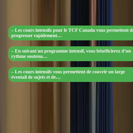
cours intensifs de TCF Canada : appren
rapidement et efficacement ! »
– Les cours intensifs pour le TCF Canada vous permettent d
progresser rapidement…
– En suivant un programme intensif, vous bénéficierez d’un
rythme soutenu…
– Les cours intensifs vous permettent de couvrir un large
éventail de sujets et de…
Les cours intensifs sont généralement structurés de manière à
maximiser votre temps d’apprentissage. Vous participerez à des
activités interactives, des discussions en groupe, des exercices de
pratique et des mises en situation réelles. Cette approche pratique et
immersive favorisera une meilleure rétention des connaissances et
vous permettra d’appliquer rapidement ce que vous avez appris.