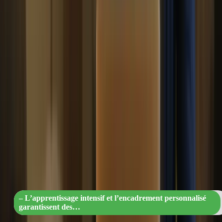
du TCF Canada. Vous aborderez tous les aspects de l’examen, des
compétences linguistiques de base à la compréhension des consignes
et à la gestion du temps. Vous serez prêt à affronter l’examen en
toute confiance et à obtenir les meilleurs résultats possibles.
7. Résultats rapides
Grâce à l’apprentissage intensif et à l’encadrement personnalisé,
vous pouvez obtenir des résultats rapides. Les cours intensifs vous
permettent de progresser rapidement et de vous préparer
efficacement à l’examen. Vous pouvez ainsi atteindre vos objectifs
en un temps record et passer à la prochaine étape de votre parcours.
« Des résultats rapides et concrets grâce
l’apprentissage intensif et l’encadremen
personnalisé »
– L’apprentissage intensif et l’encadrement personnalisé
garantissent des…