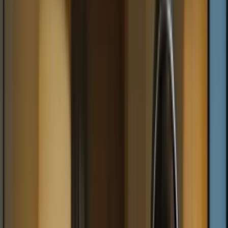
Cliquez ici pour ouvrir le menu
👈
●
Cliquez ici
Accueil
Expression écrite
Expression orale
Compréhension écrite
Compréhension orale
Examen blanc
Mon compte
Retour aux articles
Les avantages des cours intensifs pour le
TCF Canada