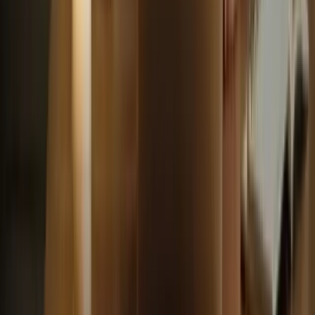
Maîtrisez les techniques essentielles pour réussir l'examen TCF
Canada.
ayoub@tcfcanada.com
+1 506 253 6067
Montréal, QC, Canada