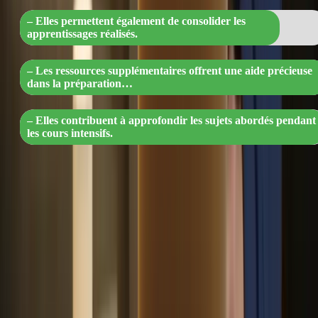
– Elles permettent également de consolider les
apprentissages réalisés.
– Les ressources supplémentaires offrent une aide précieuse
dans la préparation…
– Elles contribuent à approfondir les sujets abordés pendant
les cours intensifs.
9. Suivi et mise à jour réguliers
Les cours intensifs sont régulièrement mis à jour pour rester
pertinents et adaptés aux dernières exigences de l’examen du TCF
Canada. Les enseignants veillent à ce que le contenu soit toujours à
jour et à ce que les meilleures pratiques d’apprentissage soient
appliquées. Cela garantit que vous bénéficiez des informations les
plus récentes et des meilleures stratégies pour réussir l’examen.