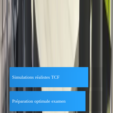
TCF Réussi
Simulations réalistes TCF
Préparation optimale examen